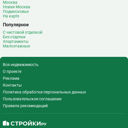
Москва
Воробьёвы горы
10
Новая Москва
Подмосковье
Воронцовская
6
На карте
Выставочная
16
Популярное
Выставочный центр
17
С чистовой отделкой
Выхино
20
Без отделки
Апартаменты
Г
Генерала Тюленева
0
Малоэтажные
Говорово
14
Д
Давыдково
14
Вся недвижимость
Деловой центр
26
О проекте
Динамо
20
Реклама
Дмитровская
16
Контакты
Добрынинская
17
Политика обработки персональных данных
Домодедовская
37
Пользовательское соглашение
Дорогомиловская
0
Правила рекомендаций
Достоевская
8
Дубровка
14
Ж
Жулебино
43