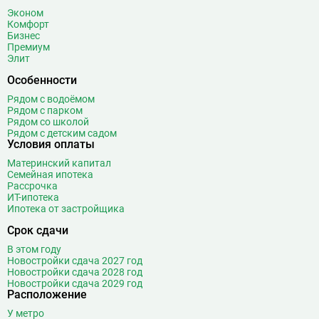
Боровское шоссе
12
Эконом
Ботанический сад
20
Комфорт
Бизнес
Братиславская
12
Премиум
Бульвар Адмирала Ушакова
5
Элит
Бульвар Дмитрия Донского
20
Особенности
Бульвар Рокоссовского
22
Рядом с водоёмом
Бунинская аллея
15
Рядом с парком
Рядом со школой
Бутырская
13
Рядом с детским садом
Условия оплаты
В
Вавиловская
1
Материнский капитал
Варшавская
2
Семейная ипотека
ВДНХ
31
Рассрочка
ИТ-ипотека
Верхние Лихоборы
18
Ипотека от застройщика
Владыкино
15
Срок сдачи
Водный стадион
28
В этом году
Войковская
26
Новостройки сдача 2027 год
Волгоградский проспект
11
Новостройки сдача 2028 год
Новостройки сдача 2029 год
Волжская
12
Расположение
Волоколамская
28
У метро
Волхонка
0