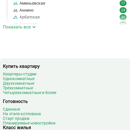
Аминьевская
17
Аннино
24
Арбатская
30
Аэропорт
16
Показать все
Аэропорт Внуково
7
Б
Бабушкинская
49
Багратионовская
16
Баррикадная
21
Бауманская
25
Купить квартиру
Беговая
11
Квартиры-студии
Беломорская
24
Однокомнатные
Белорусская
23
Двухкомнатные
Трехкомнатные
Беляево
11
Четырехкомнатные и более
Бибирево
19
Готовность
Библиотека имени Ленина
14
Сданные
Битцевский парк
3
На этапе котлована
Борисово
3
Старт продаж
Планируемые новостройки
Боровицкая
15
Класс жилья