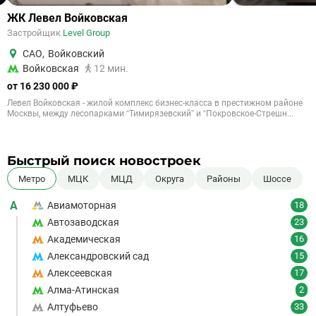
ЖК Левел Войковская
Застройщик
Level Group
САО
,
Войковский
Войковская
12 мин.
от 16 230 000 ₽
Левел Войковская - жилой комплекс бизнес-класса в престижном районе
Москвы, между лесопарками “Тимирязевский” и “Покровское-Стрешн...
Быстрый поиск новостроек
Метро
МЦК
МЦД
Округа
Районы
Шоссе
А
Авиамоторная
18
Автозаводская
23
Академическая
16
Александровский сад
15
Алексеевская
17
Алма-Атинская
2
Алтуфьево
33