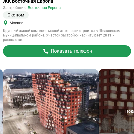
Ссылка
ЖК Восточная Европа
на
Застройщик
Восточная Европа
объект
Эконом
Москва
Крупный жилой комплекс малой этажности строится в Щелковском
муниципальном районе. Участок застройки насчитывает 28 га и
расположе...
Показать телефон
Пок