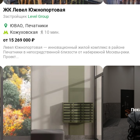
ЖК Левел Южнопортовая
Застройщик
Level Group
ЮВАО
,
Печатники
Кожуховская
10 мин.
от 15 269 000 ₽
Левел Южнопортовая 一 инновационный жилой комплекс в районе
Печатники в непосредственной близости от набережной Москвы-реки.
Проект...
Пок