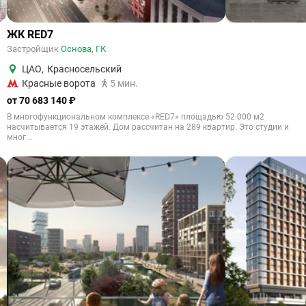
ЖК RED7
Застройщик
Основа, ГК
ЦАО
,
Красносельский
Красные ворота
5 мин.
от 70 683 140 ₽
В многофункциональном комплексе «RED7» площадью 52 000 м2
насчитывается 19 этажей. Дом рассчитан на 289 квартир. Это студии и
мног...