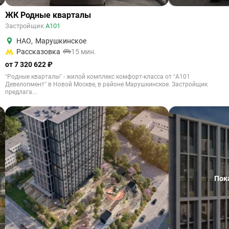
ЖК Родные кварталы
Застройщик
А101
НАО
,
Марушкинское
Рассказовка
15 мин.
от 7 320 622 ₽
“Родные кварталы” - жилой комплекс комфорт-класса от “А101
Девелопмент” в Новой Москве, в районе Марушкинское. Застройщик
предлага...
Пок