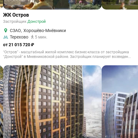
ЖК Остров
Застройщик
Донстрой
СЗАО
,
Хорошёво-Мнёвники
Терехово
5 мин.
от 21 015 720 ₽
“Остров” - масштабный жилой комплекс бизнес-класса от застройщика
“Донстрой” в Мневниковской районе. Застройщик планирует возведен...