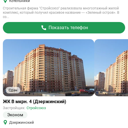
Котельники
Строительная фирма "Стройсоюз" реализовала многоэтажный жилой
комплекс, который получил красивое название — «Зеленый остров». В
со...
Показать телефон
Сдан
Ссылка
ЖК В мкрн. 4 (Дзержинский)
на
Застройщик
Стройсоюз
объект
Эконом
Дзержинский