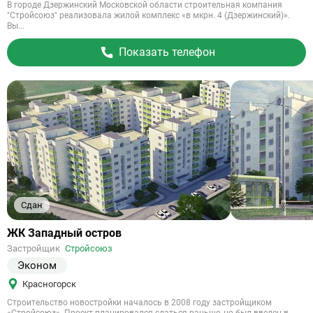
В городе Дзержинский Московской области строительная компания
"Стройсоюз" реализовала жилой комплекс «в мкрн. 4 (Дзержинский)».
Вы...
Показать телефон
Сдан
Ссылка
ЖК Западный остров
на
Застройщик
Стройсоюз
объект
Эконом
Красногорск
Строительство новостройки началось в 2008 году застройщиком