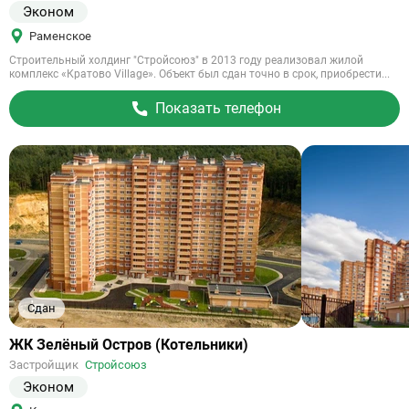
Эконом
Раменское
Строительный холдинг "Стройсоюз" в 2013 году реализовал жилой
комплекс «Кратово Village». Объект был сдан точно в срок, приобрести...
Показать телефон
Сдан
Ссылка
ЖК Зелёный Остров (Котельники)
на
Застройщик
Стройсоюз
объект
Эконом