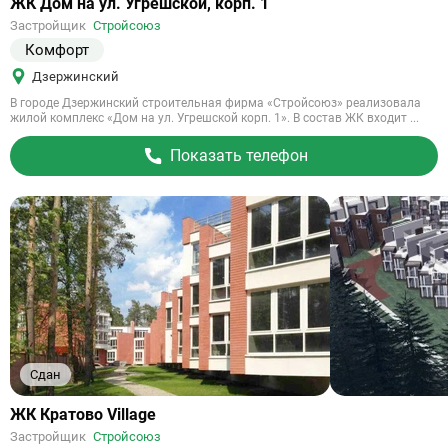
Ссылка
ЖК Дом на ул. Угрешской, корп. 1
на
Застройщик
Стройсоюз
объект
Комфорт
Дзержинский
В городе Дзержинский строительная фирма «Стройсоюз» реализовала
жилой комплекс «Дом на ул. Угрешской корп. 1». В состав ЖК входит ...
Показать телефон
Сдан
Ссылка
ЖК Кратово Village
на
Застройщик
Стройсоюз
объект