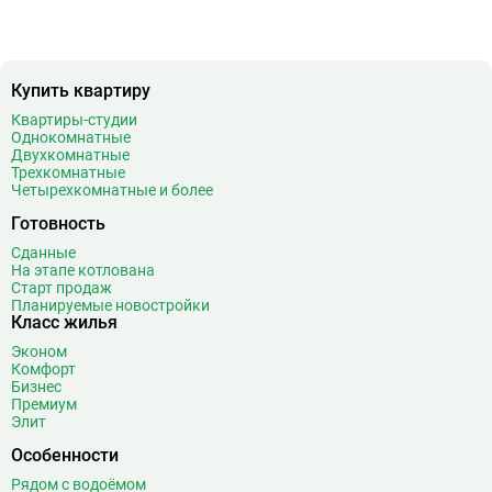
Б
Бабушкинская
49
Багратионовская
16
Баррикадная
21
Купить квартиру
Бауманская
25
Квартиры-студии
Беговая
11
Однокомнатные
Двухкомнатные
Беломорская
24
Трехкомнатные
Белорусская
23
Четырехкомнатные и более
Беляево
11
Готовность
Бибирево
19
Сданные
Библиотека имени Ленина
14
На этапе котлована
Старт продаж
Битцевский парк
3
Планируемые новостройки
Борисово
3
Класс жилья
Боровицкая
15
Эконом
Комфорт
Боровское шоссе
12
Бизнес
Ботанический сад
20
Премиум
Элит
Братиславская
12
Бульвар Адмирала Ушакова
5
Особенности
Бульвар Дмитрия Донского
20
Рядом с водоёмом