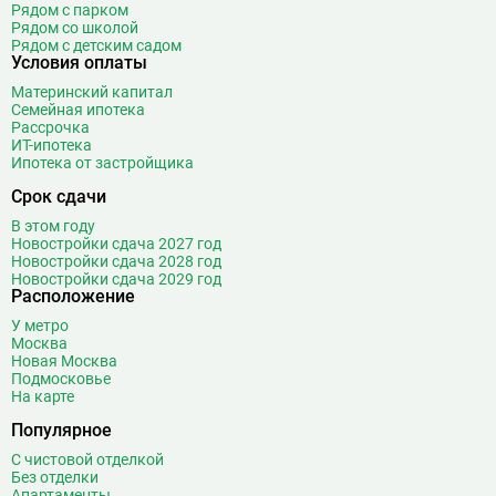
Рядом с парком
Бульвар Рокоссовского
22
Рядом со школой
Бунинская аллея
15
Рядом с детским садом
Условия оплаты
Бутырская
13
Материнский капитал
В
Вавиловская
1
Семейная ипотека
Рассрочка
Варшавская
2
ИТ-ипотека
ВДНХ
31
Ипотека от застройщика
Верхние Лихоборы
18
Срок сдачи
Владыкино
15
В этом году
Водный стадион
28
Новостройки сдача 2027 год
Войковская
26
Новостройки сдача 2028 год
Новостройки сдача 2029 год
Волгоградский проспект
11
Расположение
Волжская
12
У метро
Волоколамская
28
Москва
Новая Москва
Волхонка
0
Подмосковье
Воробьёвы горы
10
На карте
Воронцовская
6
Популярное
Выставочная
16
С чистовой отделкой
Выставочный центр
17
Без отделки
Апартаменты