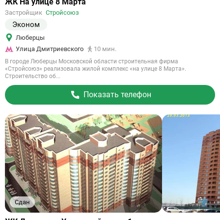
Ссылка
ЖК На улице 8 Марта
на
Застройщик
Стройсоюз
объект
Эконом
Люберцы
Улица Дмитриевского
10 мин.
В городе Люберцы Московской области строительная фирма
«Стройсоюз» реализовала жилой комплекс «на улице 8 Марта».
Строительство об...
Показать телефон
Сдан