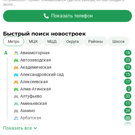
«Стройсоюз». Проект планировался сдаться раньше, но был введен в
экспл...
Показать телефон
Быстрый поиск новостроек
Метро
МЦК
МЦД
Округа
Районы
Шоссе
А
Авиамоторная
18
Автозаводская
23
Академическая
16
Александровский сад
15
Алексеевская
17
Алма-Атинская
2
Алтуфьево
33
Аминьевская
17
Аннино
24
Арбатская
30
Аэропорт
16
Показать все
Аэропорт Внуково
7