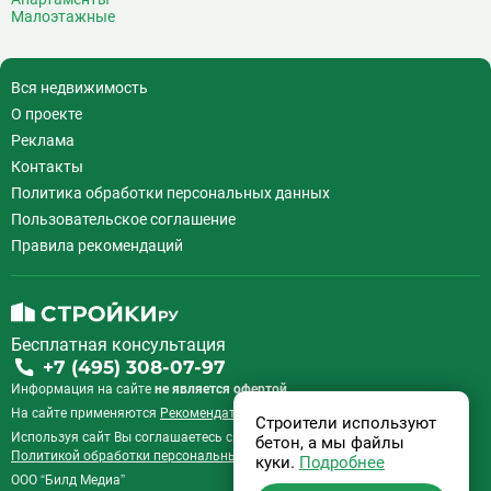
Выхино
20
Малоэтажные
Г
Генерала Тюленева
0
Говорово
14
Вся недвижимость
Д
Давыдково
14
О проекте
Деловой центр
26
Реклама
Динамо
20
Контакты
Дмитровская
16
Политика обработки персональных данных
Добрынинская
17
Пользовательское соглашение
Домодедовская
37
Правила рекомендаций
Дорогомиловская
0
Достоевская
8
Дубровка
14
Бесплатная консультация
Ж
Жулебино
43
+7 (495) 308-07-97
Информация на сайте
не является офертой.
З
Зюзино
1
На сайте применяются
Рекомендательные технологии
.
Зябликово
13
Строители используют
Используя сайт Вы соглашаетесь с
Пользовательским соглашением
и
бетон, а мы файлы
И
Измайловская
14
Политикой обработки персональных данных
.
куки.
Подробнее
ООО “Билд Медиа”