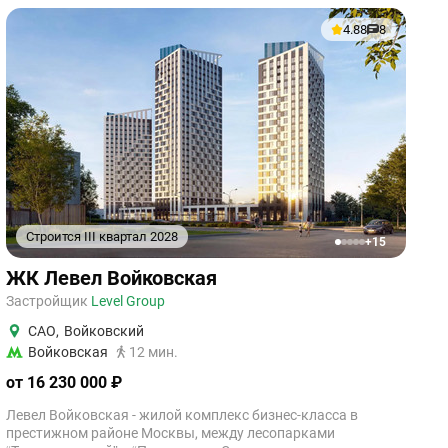
4.88
8
Строится III квартал 2028
+15
1
2
3
4
5
ЖК Левел Войковская
Застройщик
Level Group
САО
,
Войковский
Войковская
12 мин.
от 16 230 000 ₽
Левел Войковская - жилой комплекс бизнес-класса в
престижном районе Москвы, между лесопарками