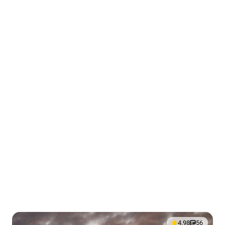
4.98
56