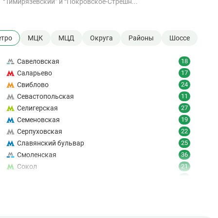
“Тимирязевский” и “Покровское-Стрешн...
тро
МЦК
МЦД
Округа
Районы
Шоссе
Савеловская
18
Саларьево
17
Свиблово
24
Севастопольская
11
Селигерская
27
Семеновская
19
Серпуховская
22
Славянский бульвар
25
Смоленская
36
Сокол
21
Сокольники
24
Солнцево
9
Спартак
18
Спортивная
19