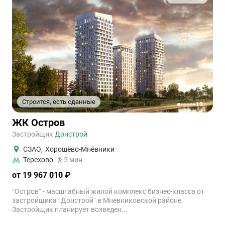
Строится, есть сданные
+19
1
2
3
4
5
ЖК Остров
Застройщик
Донстрой
СЗАО
,
Хорошёво-Мнёвники
Терехово
5 мин.
от 19 967 010 ₽
“Остров” - масштабный жилой комплекс бизнес-класса от
застройщика “Донстрой” в Мневниковской районе.
Застройщик планирует возведен...