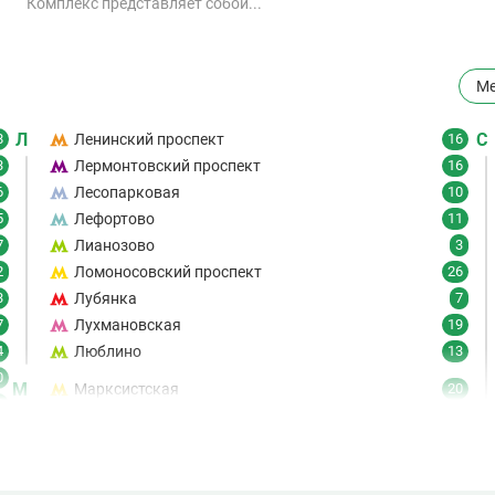
Комплекс представляет собой...
Ме
Л
С
8
Ленинский проспект
16
3
Лермонтовский проспект
16
6
Лесопарковая
10
5
Лефортово
11
7
Лианозово
3
2
Ломоносовский проспект
26
3
Лубянка
7
7
Лухмановская
19
4
Люблино
13
0
М
Марксистская
20
6
Марьина Роща
19
7
Марьино
8
9
Маяковская
21
6
61