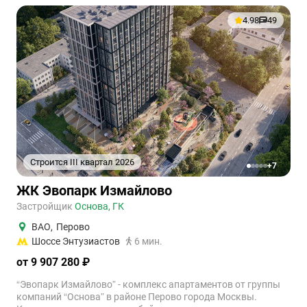
4.98
49
Строится III квартал 2026
+7
1
2
3
4
5
ЖК Эвопарк Измайлово
Застройщик
Основа, ГК
ВАО
,
Перово
Шоссе Энтузиастов
6 мин.
от 9 907 280 ₽
“Эвопарк Измайлово” - комплекс апартаментов от группы
компаний “Основа” в районе Перово города Москвы.