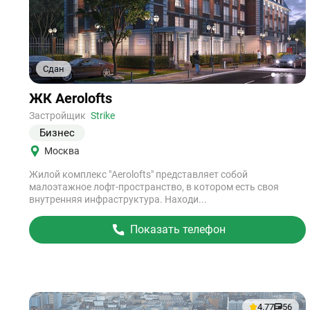
Сдан
1
2
3
4
5
Ссылка
ЖК Aerolofts
на
объект
Застройщик
Strike
Бизнес
Москва
Жилой комплекс "Aerolofts" представляет собой
малоэтажное лофт-пространство, в котором есть своя
внутренняя инфраструктура. Находи...
Показать телефон
4.77
56