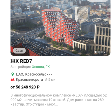
Сдан
+2
1
2
3
4
5
ЖК RED7
Застройщик
Основа, ГК
ЦАО
,
Красносельский
Красные ворота
5 мин.
от 56 248 920 ₽
В многофункциональном комплексе «RED7» площадью 52
000 м2 насчитывается 19 этажей. Дом рассчитан на 289
квартир. Это студии и мног...