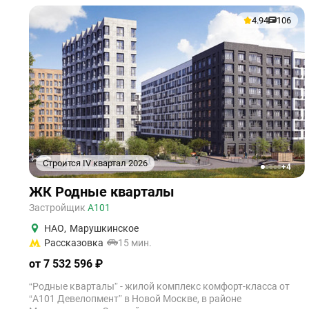
4.94
106
Строится IV квартал 2026
+4
1
2
3
4
5
ЖК Родные кварталы
Застройщик
А101
НАО
,
Марушкинское
Рассказовка
15 мин.
от 7 532 596 ₽
“Родные кварталы” - жилой комплекс комфорт-класса от
“А101 Девелопмент” в Новой Москве, в районе