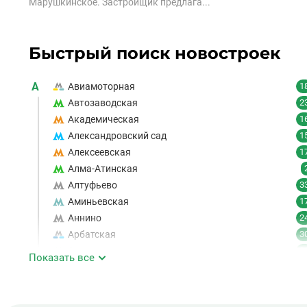
Марушкинское. Застройщик предлага...
Быстрый поиск новостроек
А
Авиамоторная
1
Автозаводская
2
Академическая
1
Александровский сад
1
Алексеевская
1
Алма-Атинская
Алтуфьево
3
Аминьевская
1
Аннино
2
Арбатская
3
Аэропорт
1
Показать все
Аэропорт Внуково
Б
Бабушкинская
4
1