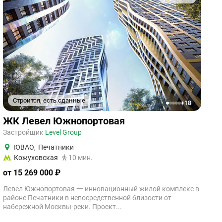
Строится, есть сданные
+18
1
2
3
4
5
ЖК Левел Южнопортовая
Застройщик
Level Group
ЮВАО
,
Печатники
Кожуховская
10 мин.
от 15 269 000 ₽
Левел Южнопортовая 一 инновационный жилой комплекс в
районе Печатники в непосредственной близости от
набережной Москвы-реки. Проект...