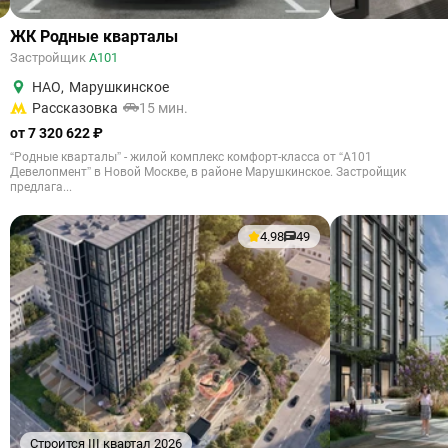
ЖК Родные кварталы
Застройщик
А101
НАО
,
Марушкинское
Рассказовка
15 мин.
от 7 320 622 ₽
“Родные кварталы” - жилой комплекс комфорт-класса от “А101
Девелопмент” в Новой Москве, в районе Марушкинское. Застройщик
предлага...
4.98
49
Строится III квартал 2026