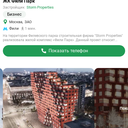
Ссылка
ЖК Фили Парк
на
Застройщик
Storm Properties
объект
Бизнес
Москва
,
ЗАО
Фили
1 мин.
На территории Филевского парка строительная фирма "Storm Properties"
реализовала жилой комплекс «Фили Парк». Данный проект относит...
Показать телефон
Пок