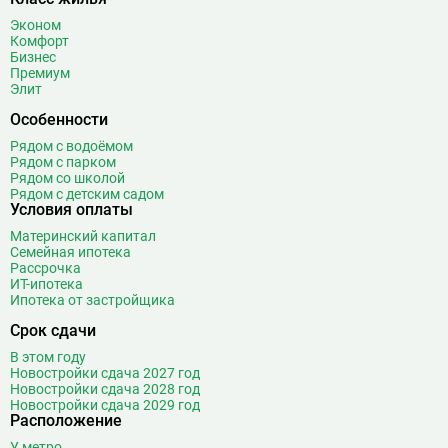
Боровское шоссе
12
Эконом
Ботанический сад
20
Комфорт
Бизнес
Братиславская
12
Премиум
Бульвар Адмирала Ушакова
5
Элит
Бульвар Дмитрия Донского
20
Особенности
Бульвар Рокоссовского
22
Рядом с водоёмом
Бунинская аллея
15
Рядом с парком
Рядом со школой
Бутырская
13
Рядом с детским садом
Условия оплаты
В
Вавиловская
1
Материнский капитал
Варшавская
2
Семейная ипотека
ВДНХ
31
Рассрочка
ИТ-ипотека
Верхние Лихоборы
18
Ипотека от застройщика
Владыкино
15
Срок сдачи
Водный стадион
28
В этом году
Войковская
26
Новостройки сдача 2027 год
Волгоградский проспект
11
Новостройки сдача 2028 год
Новостройки сдача 2029 год
Волжская
12
Расположение
Волоколамская
28
У метро