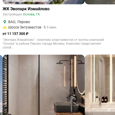
ЖК Эвопарк Измайлово
Застройщик
Основа, ГК
ВАО
,
Перово
Шоссе Энтузиастов
6 мин.
от 11 157 300 ₽
“Эвопарк Измайлово” - комплекс апартаментов от группы компаний
“Основа” в районе Перово города Москвы. Комплекс представляет
собой...