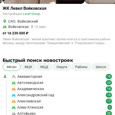
ЖК Левел Войковская
Застройщик
Level Group
САО
,
Войковский
Войковская
12 мин.
от 16 230 000 ₽
Левел Войковская - жилой комплекс бизнес-класса в престижном районе
Москвы, между лесопарками “Тимирязевский” и “Покровское-Стрешн...
Быстрый поиск новостроек
Метро
МЦК
МЦД
Округа
Районы
Шоссе
А
Авиамоторная
18
Автозаводская
23
Академическая
16
Александровский сад
15
Алексеевская
17
Алма-Атинская
2
Алтуфьево
33