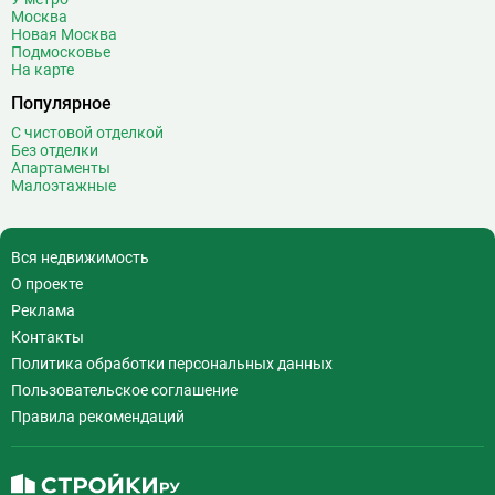
Волхонка
0
Москва
Воробьёвы горы
10
Новая Москва
Подмосковье
Воронцовская
6
На карте
Выставочная
16
Популярное
Выставочный центр
17
С чистовой отделкой
Выхино
20
Без отделки
Апартаменты
Г
Генерала Тюленева
0
Малоэтажные
Говорово
14
Д
Давыдково
14
Вся недвижимость
Деловой центр
26
О проекте
Динамо
20
Реклама
Дмитровская
16
Контакты
Добрынинская
17
Политика обработки персональных данных
Домодедовская
37
Пользовательское соглашение
Дорогомиловская
0
Правила рекомендаций
Достоевская
8
Дубровка
14
Ж
Жулебино
43