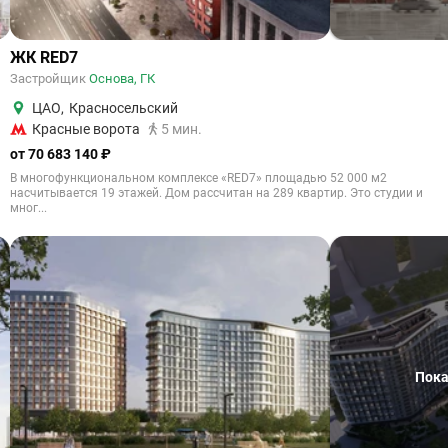
ЖК RED7
Застройщик
Основа, ГК
ЦАО
,
Красносельский
Красные ворота
5 мин.
от 70 683 140 ₽
В многофункциональном комплексе «RED7» площадью 52 000 м2
насчитывается 19 этажей. Дом рассчитан на 289 квартир. Это студии и
мног...
Пока