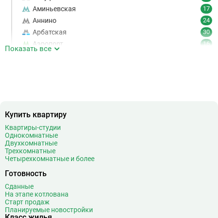
Аминьевская
17
Аннино
24
Арбатская
30
Аэропорт
16
Показать все
Аэропорт Внуково
7
Б
Бабушкинская
49
Багратионовская
16
Баррикадная
21
Бауманская
25
Купить квартиру
Беговая
11
Квартиры-студии
Беломорская
24
Однокомнатные
Белорусская
23
Двухкомнатные
Трехкомнатные
Беляево
11
Четырехкомнатные и более
Бибирево
19
Готовность
Библиотека имени Ленина
14
Сданные
Битцевский парк
3
На этапе котлована
Борисово
3
Старт продаж
Планируемые новостройки
Боровицкая
15
Класс жилья