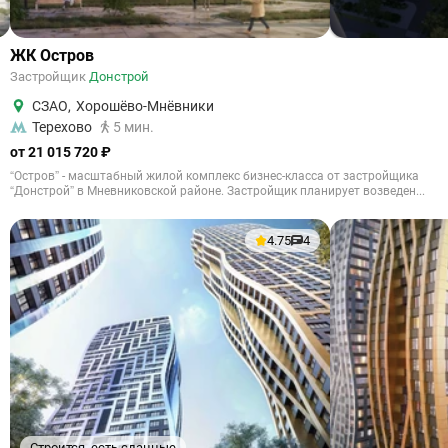
ЖК Остров
Застройщик
Донстрой
СЗАО
,
Хорошёво-Мнёвники
Терехово
5 мин.
от 21 015 720 ₽
“Остров” - масштабный жилой комплекс бизнес-класса от застройщика
“Донстрой” в Мневниковской районе. Застройщик планирует возведен...
4.75
4
Строится, есть сданные