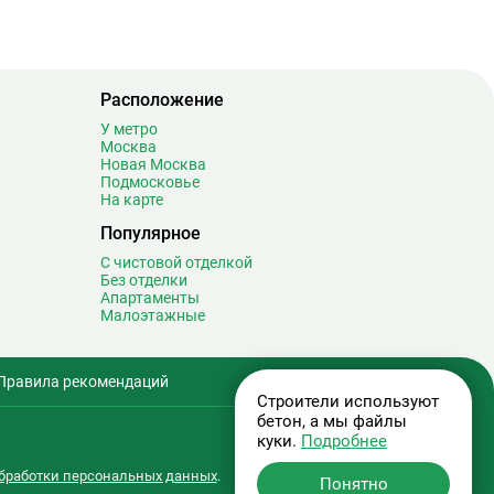
Спортивная
19
Сретенский бульвар
12
Стахановская
16
Строгино
30
Расположение
Студенческая
8
У метро
Суворовская
0
Москва
Новая Москва
Сухаревская
17
Подмосковье
Сходненская
12
На карте
Таганская
20
Популярное
Тверская
20
С чистовой отделкой
Без отделки
Театральная
7
Апартаменты
Текстильщики
9
Малоэтажные
Телецентр
6
Терехово
1
Правила рекомендаций
Технопарк
14
Строители используют
Тёплый Стан
15
бетон, а мы файлы
куки.
Подробнее
Тимирязевская
13
Третьяковская
32
бработки персональных данных
.
Понятно