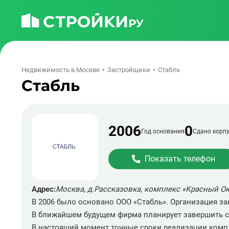
Недвижимость в Москве
Застройщики
Стабль
Стабль
2006
0
Год основания
Сдано корпу
Показать телефон
Адрес:
Москва, д.Рассказовка, комплекс «Красный О
В 2006 было основано ООО «Стабль». Организация з
В ближайшем будущем фирма планирует завершить ст
В настоящий момент точные сроки реализации компле