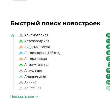
Быстрый поиск новостроек
А
Авиамоторная
1
Автозаводская
2
Академическая
1
Александровский сад
1
Алексеевская
1
Алма-Атинская
Алтуфьево
3
Аминьевская
1
Аннино
2
Арбатская
3
Аэропорт
1
Показать все
Аэропорт Внуково
Б
Бабушкинская
4