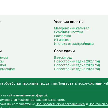
6
Медведково
61
1
Менделеевская
18
5
Минская
27
я
1
Митино
Условия оплаты
26
4
Мичуринский проспект
29
Материнский капитал
Семейная ипотека
3
Мнёвники
14
Рассрочка
1
Молодежная
46
ИТ-ипотека
Ипотека от застройщика
9
Москва-Сити
2
Т
4
Мякинино
27
и
Срок сдачи
3
оёмом
В этом году
Н
Нагатинская
19
ом
Новостройки сдача 2027 год
3
Нагатинский Затон
3
олой
Новостройки сдача 2028 год
5
ким садом
Новостройки сдача 2029 год
Нагорная
17
2
Народное ополчение
27
0
Нахимовский проспект
10
ка обработки персональных данных
Пользовательское соглашение
2
Некрасовка
30
5
Нижегородская
17
я на сайте
не является офертой.
0
Новаторская
3
применяются
Рекомендательные технологии
.
2
сайт Вы соглашаетесь с
Пользовательским соглашением
и
Политикой о
Новогиреево
22