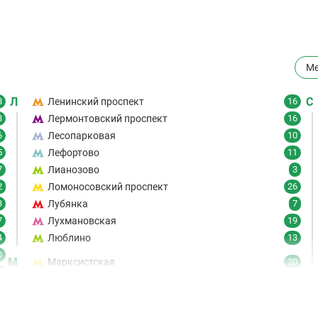
Ме
Л
С
8
Ленинский проспект
16
3
Лермонтовский проспект
16
6
Лесопарковая
10
5
Лефортово
11
7
Лианозово
3
2
Ломоносовский проспект
26
3
Лубянка
7
7
Лухмановская
19
4
Люблино
13
0
М
Марксистская
20
6
Марьина Роща
19
7
Марьино
8
9
Маяковская
21