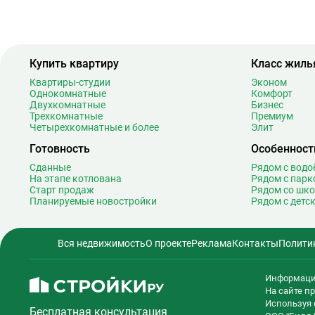
Багратионовская
1
Баррикадная
2
Бауманская
2
Купить квартиру
Беговая
Класс жиль
1
Беломорская
2
Квартиры-студии
Эконом
Однокомнатные
Комфорт
Белорусская
2
Двухкомнатные
Бизнес
Беляево
1
Трехкомнатные
Премиум
Четырехкомнатные и более
Элит
Бибирево
1
Библиотека имени Ленина
1
Готовность
Особенност
Битцевский парк
Сданные
Рядом с вод
На этапе котлована
Рядом с парк
Борисово
Старт продаж
Рядом со шк
Боровицкая
1
Планируемые новостройки
Рядом с детс
Боровское шоссе
1
Ботанический сад
2
Вся недвижимость
О проекте
Реклама
Контакты
Полити
Братиславская
1
Бульвар Адмирала Ушакова
Информаци
Бульвар Дмитрия Донского
2
На сайте 
Бульвар Рокоссовского
2
Используя 
Бесплатная консультация