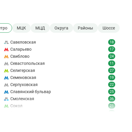
тро
МЦК
МЦД
Округа
Районы
Шоссе
Савеловская
18
Саларьево
17
Свиблово
24
Севастопольская
11
Селигерская
27
Семеновская
19
Серпуховская
22
Славянский бульвар
25
Смоленская
36
Сокол
21
Сокольники
24
Солнцево
9
Спартак
18