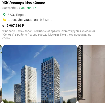
ЖК Эвопарк Измайлово
Застройщик
Основа, ГК
ВАО
,
Перово
Шоссе Энтузиастов
6 мин.
от 9 907 280 ₽
“Эвопарк Измайлово” - комплекс апартаментов от группы компаний
“Основа” в районе Перово города Москвы. Комплекс представляет
собой...