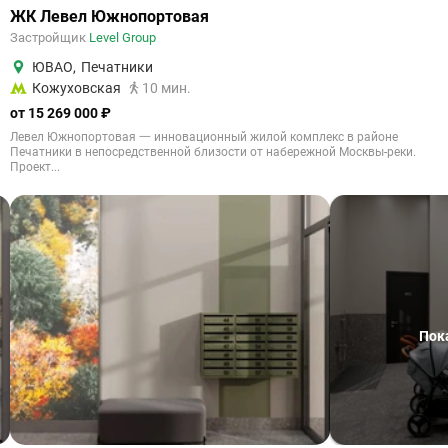
ЖК Левел Южнопортовая
Застройщик
Level Group
ЮВАО
,
Печатники
Кожуховская
10 мин.
от 15 269 000 ₽
Левел Южнопортовая 一 инновационный жилой комплекс в районе
Печатники в непосредственной близости от набережной Москвы-реки.
Проект...
Пок