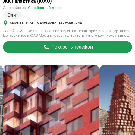
Ссылка
ЖК Галактика (ЮАО)
на
Застройщик
Серебряный двор
объект
Элит
Москва
,
ЮАО
,
Чертаново Центральное
Жилой комплекс «Галактика» возведен на территории района Чертаново
Центральное в ЮАО Москвы. Строительство элитного комплекса выпо...
Показать телефон