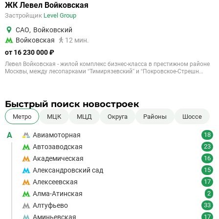
ЖК Левел Войковская
Застройщик
Level Group
САО
,
Войковский
Войковская
12 мин.
от 16 230 000 ₽
Левел Войковская - жилой комплекс бизнес-класса в престижном районе
Москвы, между лесопарками “Тимирязевский” и “Покровское-Стрешн...
Быстрый поиск новостроек
Метро
МЦК
МЦД
Округа
Районы
Шоссе
А
Авиамоторная
18
Автозаводская
23
Академическая
16
Александровский сад
15
Алексеевская
17
Алма-Атинская
2
Алтуфьево
33
Аминьевская
17