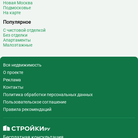
Воробьёвы горы
10
Новая Москва
Подмосковье
Воронцовская
6
На карте
Выставочная
16
Популярное
Выставочный центр
17
С чистовой отделкой
Выхино
20
Без отделки
Апартаменты
Г
Генерала Тюленева
0
Малоэтажные
Говорово
14
Д
Давыдково
14
Вся недвижимость
Деловой центр
26
О проекте
Динамо
20
Реклама
Дмитровская
16
Контакты
Добрынинская
17
Политика обработки персональных данных
Домодедовская
37
Пользовательское соглашение
Дорогомиловская
0
Правила рекомендаций
Достоевская
8
Дубровка
14
Ж
Жулебино
43
Бесплатная консультация