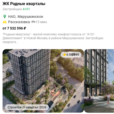
ЖК Родные кварталы
Застройщик
А101
НАО
,
Марушкинское
Рассказовка
15 мин.
от 7 532 596 ₽
“Родные кварталы” - жилой комплекс комфорт-класса от “А101
Девелопмент” в Новой Москве, в районе Марушкинское. Застройщик
предлага...
4.98
49
Строится III квартал 2026