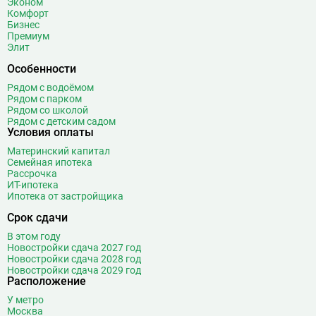
Эконом
Ботанический сад
20
Комфорт
Бизнес
Братиславская
12
Премиум
Бульвар Адмирала Ушакова
5
Элит
Бульвар Дмитрия Донского
20
Особенности
Бульвар Рокоссовского
22
Рядом с водоёмом
Бунинская аллея
15
Рядом с парком
Рядом со школой
Бутырская
13
Рядом с детским садом
Условия оплаты
В
Вавиловская
1
Материнский капитал
Варшавская
2
Семейная ипотека
ВДНХ
31
Рассрочка
ИТ-ипотека
Верхние Лихоборы
18
Ипотека от застройщика
Владыкино
15
Срок сдачи
Водный стадион
28
В этом году
Войковская
26
Новостройки сдача 2027 год
Волгоградский проспект
11
Новостройки сдача 2028 год
Новостройки сдача 2029 год
Волжская
12
Расположение
Волоколамская
28
У метро
Волхонка
0
Москва