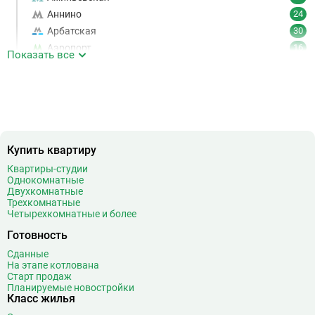
Аннино
24
Арбатская
30
Аэропорт
16
Показать все
Аэропорт Внуково
7
Б
Бабушкинская
49
Багратионовская
16
Баррикадная
21
Бауманская
25
Купить квартиру
Беговая
11
Квартиры-студии
Беломорская
24
Однокомнатные
Белорусская
23
Двухкомнатные
Трехкомнатные
Беляево
11
Четырехкомнатные и более
Бибирево
19
Готовность
Библиотека имени Ленина
14
Сданные
Битцевский парк
3
На этапе котлована
Борисово
3
Старт продаж
Планируемые новостройки
Боровицкая
15
Класс жилья
Боровское шоссе
12