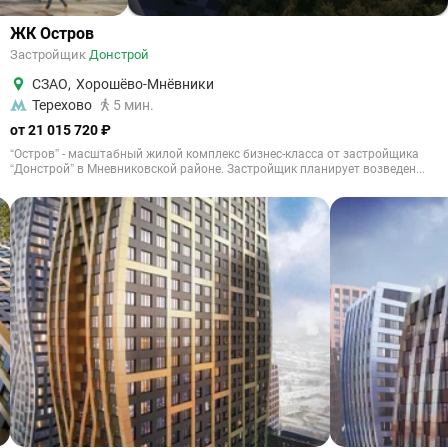
ЖК Остров
Застройщик
Донстрой
СЗАО
,
Хорошёво-Мнёвники
Терехово
5 мин.
от 21 015 720 ₽
“Остров” - масштабный жилой комплекс бизнес-класса от застройщика
“Донстрой” в Мневниковской районе. Застройщик планирует возведен...