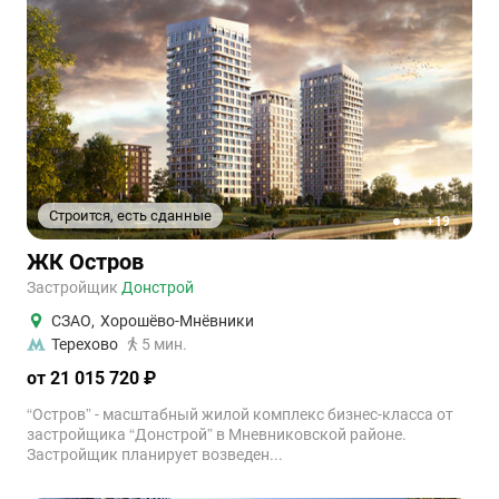
Строится, есть сданные
+19
1
2
3
4
5
ЖК Остров
Застройщик
Донстрой
СЗАО
,
Хорошёво-Мнёвники
Терехово
5 мин.
от 21 015 720 ₽
“Остров” - масштабный жилой комплекс бизнес-класса от
застройщика “Донстрой” в Мневниковской районе.
Застройщик планирует возведен...