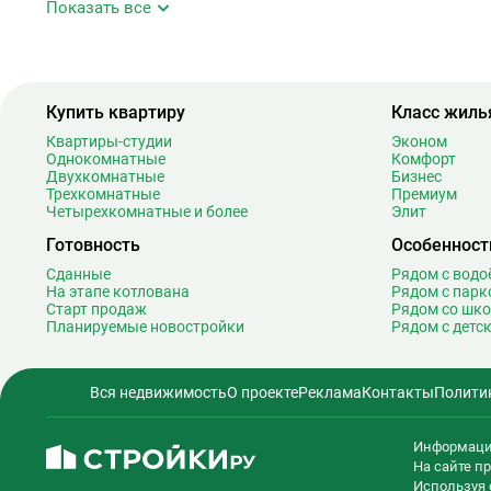
Показать все
Аэропорт Внуково
Б
Бабушкинская
4
Багратионовская
1
Купить квартиру
Класс жиль
Баррикадная
2
Бауманская
2
Квартиры-студии
Эконом
Однокомнатные
Комфорт
Беговая
1
Двухкомнатные
Бизнес
Беломорская
2
Трехкомнатные
Премиум
Четырехкомнатные и более
Элит
Белорусская
2
Готовность
Особенност
Беляево
1
Бибирево
1
Сданные
Рядом с вод
На этапе котлована
Рядом с парк
Библиотека имени Ленина
1
Старт продаж
Рядом со шк
Битцевский парк
Планируемые новостройки
Рядом с детс
Борисово
Боровицкая
1
Вся недвижимость
О проекте
Реклама
Контакты
Полити
Боровское шоссе
1
Ботанический сад
2
Информаци
Братиславская
1
На сайте 
Бульвар Адмирала Ушакова
Используя 