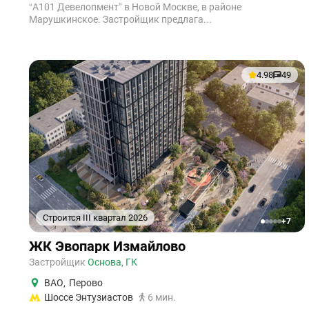
“А101 Девелопмент” в Новой Москве, в районе
Марушкинское. Застройщик предлага...
4.98
49
Строится III квартал 2026
+7
1
2
3
4
5
ЖК Эвопарк Измайлово
Застройщик
Основа, ГК
ВАО
,
Перово
Шоссе Энтузиастов
6 мин.