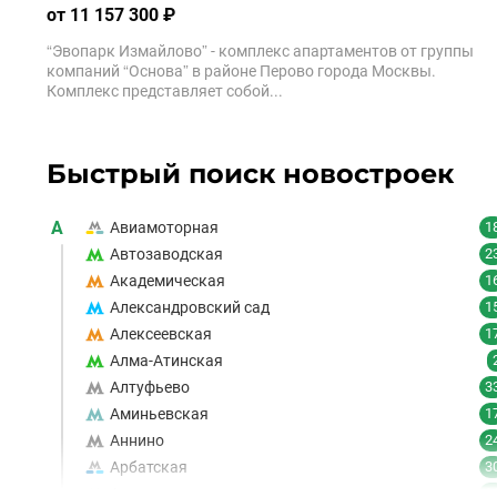
от 11 157 300 ₽
“Эвопарк Измайлово” - комплекс апартаментов от группы
компаний “Основа” в районе Перово города Москвы.
Комплекс представляет собой...
Быстрый поиск новостроек
А
Авиамоторная
1
Автозаводская
2
Академическая
1
Александровский сад
1
Алексеевская
1
Алма-Атинская
Алтуфьево
3
Аминьевская
1
Аннино
2
Арбатская
3
Аэропорт
1