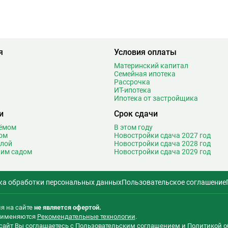
Марьина Роща
19
7
Марьино
8
9
Маяковская
21
6
Медведково
61
я
Условия оплаты
1
Менделеевская
18
5
Минская
27
Материнский капитал
Семейная ипотека
1
Митино
26
Рассрочка
4
Мичуринский проспект
29
ИТ-ипотека
Ипотека от застройщика
3
Мнёвники
14
и
Срок сдачи
1
Молодежная
46
9
Москва-Сити
2
оёмом
В этом году
ом
Новостройки сдача 2027 год
Т
4
Мякинино
27
олой
Новостройки сдача 2028 год
3
ким садом
Новостройки сдача 2029 год
Н
Нагатинская
19
3
Нагатинский Затон
3
5
Нагорная
17
ка обработки персональных данных
Пользовательское соглашение
2
Народное ополчение
27
0
Нахимовский проспект
10
я на сайте
не является офертой.
2
Некрасовка
30
применяются
Рекомендательные технологии
.
5
сайт Вы соглашаетесь с
Пользовательским соглашением
и
Политикой о