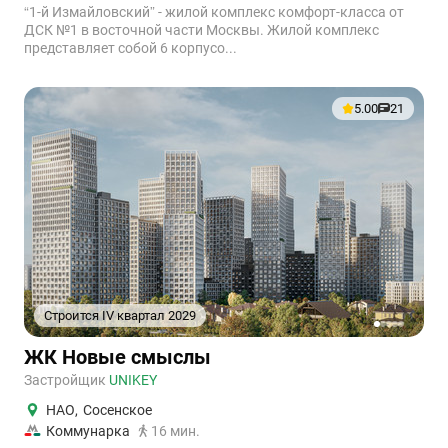
“1-й Измайловский” - жилой комплекс комфорт-класса от
ДСК №1 в восточной части Москвы. Жилой комплекс
представляет собой 6 корпусо...
5.00
21
Строится IV квартал 2029
1
2
3
4
5
ЖК Новые смыслы
Застройщик
UNIKEY
НАО
,
Сосенское
Коммунарка
16 мин.