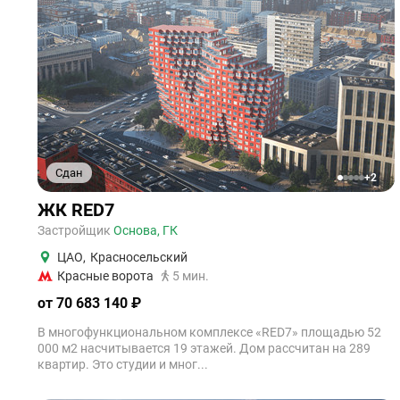
Сдан
+2
1
2
3
4
5
ЖК RED7
Застройщик
Основа, ГК
ЦАО
,
Красносельский
Красные ворота
5 мин.
от 70 683 140 ₽
В многофункциональном комплексе «RED7» площадью 52
000 м2 насчитывается 19 этажей. Дом рассчитан на 289
квартир. Это студии и мног...