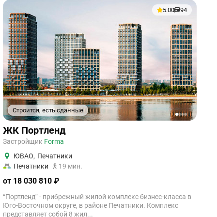
5.00
94
Строится, есть сданные
1
2
3
4
ЖК Портленд
Застройщик
Forma
ЮВАО
,
Печатники
Печатники
19 мин.
от 18 030 810 ₽
“Портленд” - прибрежный жилой комплекс бизнес-класса в
Юго-Восточном округе, в районе Печатники. Комплекс
представляет собой 8 жил...