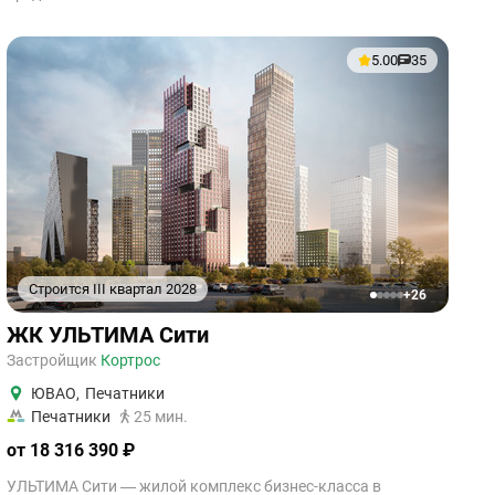
5.00
35
Строится III квартал 2028
+26
1
2
3
4
5
ЖК УЛЬТИМА Сити
Застройщик
Кортрос
ЮВАО
,
Печатники
Печатники
25 мин.
от 18 316 390 ₽
УЛЬТИМА Сити — жилой комплекс бизнес-класса в