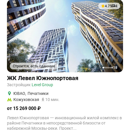
4.75
4
Строится, есть сданные
+18
1
2
3
4
5
ЖК Левел Южнопортовая
Застройщик
Level Group
ЮВАО
,
Печатники
Кожуховская
10 мин.
от 15 269 000 ₽
Левел Южнопортовая 一 инновационный жилой комплекс в
районе Печатники в непосредственной близости от
набережной Москвы-реки. Проект...