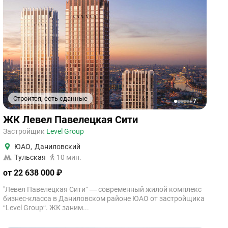
Строится, есть сданные
+7
1
2
3
4
5
ЖК Левел Павелецкая Сити
Застройщик
Level Group
ЮАО
,
Даниловский
Тульская
10 мин.
от 22 638 000 ₽
"Левел Павелецкая Сити” — современный жилой комплекс
бизнес-класса в Даниловском районе ЮАО от застройщика
“Level Group“. ЖК заним...