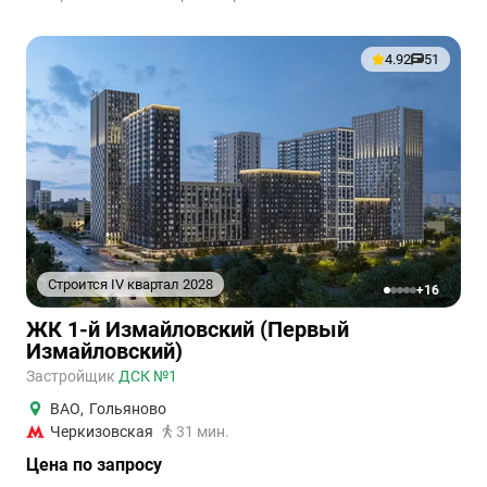
4.92
51
Строится IV квартал 2028
+16
1
2
3
4
5
ЖК 1-й Измайловский (Первый
Измайловский)
Застройщик
ДСК №1
ВАО
,
Гольяново
Черкизовская
31 мин.
Цена по запросу