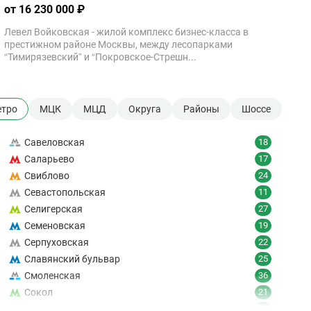
от 16 230 000 ₽
Левел Войковская - жилой комплекс бизнес-класса в
престижном районе Москвы, между лесопарками
“Тимирязевский” и “Покровское-Стрешн...
тро
МЦК
МЦД
Округа
Районы
Шоссе
Савеловская
18
Саларьево
17
Свиблово
24
Севастопольская
11
Селигерская
27
Семеновская
19
Серпуховская
22
Славянский бульвар
25
Смоленская
36
Сокол
21
Сокольники
24