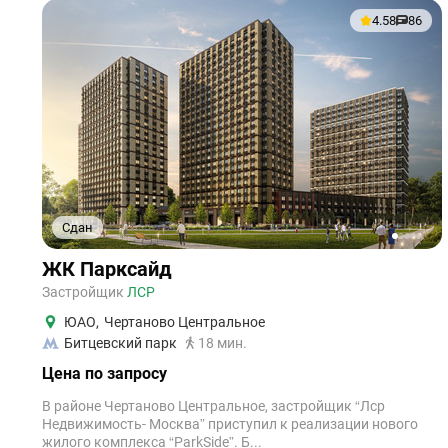
4.58
86
Сдан
1
2
3
4
5
ЖК Парксайд
Застройщик
ЛСР
ЮАО
,
Чертаново Центральное
Битцевский парк
18 мин.
Цена по запросу
В районе Чертаново Центральное, застройщик “Лср
Недвижимость- Москва” приступил к реализации нового
жилого комплекса “ParkSide”. Б...