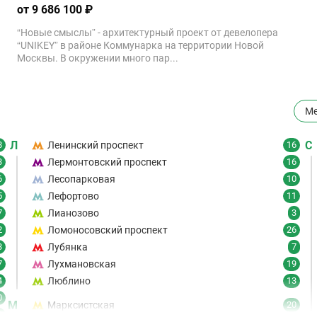
от 9 686 100 ₽
“Новые смыслы” - архитектурный проект от девелопера
“UNIKEY” в районе Коммунарка на территории Новой
Москвы. В окружении много пар...
Ме
Л
С
8
Ленинский проспект
16
3
Лермонтовский проспект
16
6
Лесопарковая
10
5
Лефортово
11
7
Лианозово
3
2
Ломоносовский проспект
26
3
Лубянка
7
7
Лухмановская
19
4
Люблино
13
0
М
Марксистская
20
6