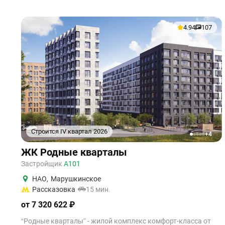
4.94
107
Строится IV квартал 2026
+4
1
2
3
4
5
ЖК Родные кварталы
Застройщик
А101
НАО
,
Марушкинское
Рассказовка
15 мин.
от 7 320 622 ₽
“Родные кварталы” - жилой комплекс комфорт-класса от