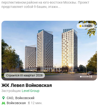
перспективном районе на юго-востоке Москвы. Проект
представляет собой 9 башен, этажн...
4.88
8
Строится III квартал 2028
+15
1
2
3
4
5
ЖК Левел Войковская
Застройщик
Level Group
САО
,
Войковский
Войковская
12 мин.