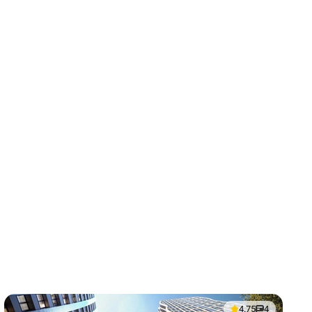
4.75
4