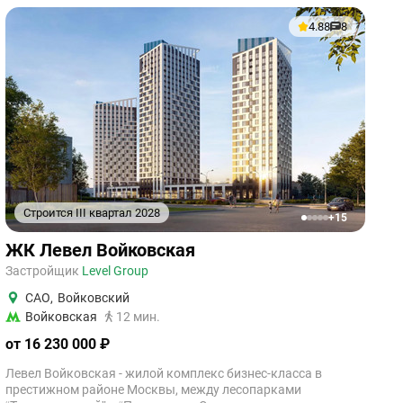
4.88
8
Строится III квартал 2028
+15
1
2
3
4
5
ЖК Левел Войковская
Застройщик
Level Group
САО
,
Войковский
Войковская
12 мин.
от 16 230 000 ₽
Левел Войковская - жилой комплекс бизнес-класса в
престижном районе Москвы, между лесопарками