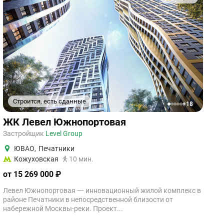
Строится, есть сданные
+18
1
2
3
4
5
ЖК Левел Южнопортовая
Застройщик
Level Group
ЮВАО
,
Печатники
Кожуховская
10 мин.
от 15 269 000 ₽
Левел Южнопортовая 一 инновационный жилой комплекс в
районе Печатники в непосредственной близости от
набережной Москвы-реки. Проект...