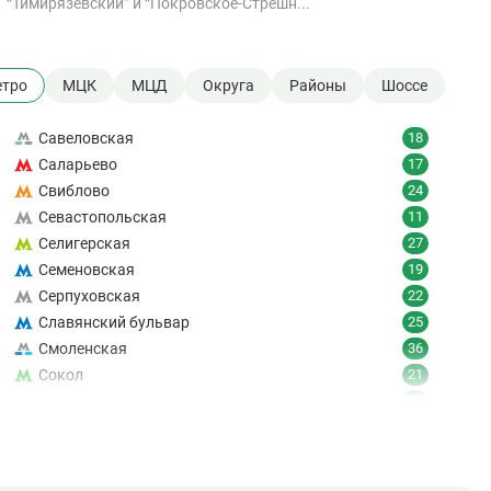
“Тимирязевский” и “Покровское-Стрешн...
тро
МЦК
МЦД
Округа
Районы
Шоссе
Савеловская
18
Саларьево
17
Свиблово
24
Севастопольская
11
Селигерская
27
Семеновская
19
Серпуховская
22
Славянский бульвар
25
Смоленская
36
Сокол
21
Сокольники
24
Солнцево
9
Спартак
18
Спортивная
19