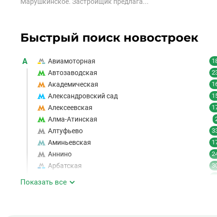
Марушкинское. Застройщик предлага...
Быстрый поиск новостроек
А
Авиамоторная
1
Автозаводская
2
Академическая
1
Александровский сад
1
Алексеевская
1
Алма-Атинская
Алтуфьево
3
Аминьевская
1
Аннино
2
Арбатская
3
Аэропорт
1
Показать все
Аэропорт Внуково
Б
Бабушкинская
4
1