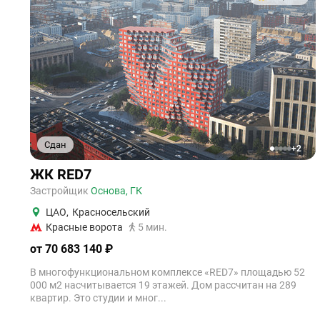
Сдан
+2
1
2
3
4
5
ЖК RED7
Застройщик
Основа, ГК
ЦАО
,
Красносельский
Красные ворота
5 мин.
от 70 683 140 ₽
В многофункциональном комплексе «RED7» площадью 52
000 м2 насчитывается 19 этажей. Дом рассчитан на 289
квартир. Это студии и мног...