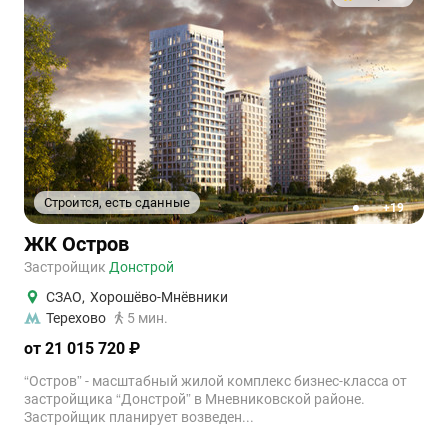
Строится, есть сданные
+19
1
2
3
4
5
ЖК Остров
Застройщик
Донстрой
СЗАО
,
Хорошёво-Мнёвники
Терехово
5 мин.
от 21 015 720 ₽
“Остров” - масштабный жилой комплекс бизнес-класса от
застройщика “Донстрой” в Мневниковской районе.
Застройщик планирует возведен...