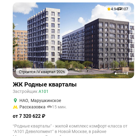
4.94
107
Строится IV квартал 2026
+4
1
2
3
4
5
ЖК Родные кварталы
Застройщик
А101
НАО
,
Марушкинское
Рассказовка
15 мин.
от 7 320 622 ₽
“Родные кварталы” - жилой комплекс комфорт-класса от
“А101 Девелопмент” в Новой Москве, в районе