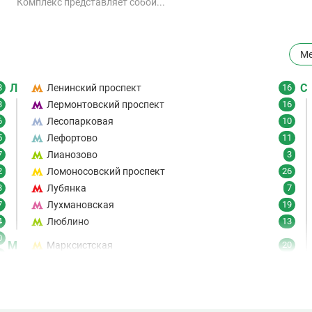
Комплекс представляет собой...
Ме
Л
С
8
Ленинский проспект
16
3
Лермонтовский проспект
16
6
Лесопарковая
10
5
Лефортово
11
7
Лианозово
3
2
Ломоносовский проспект
26
3
Лубянка
7
7
Лухмановская
19
4
Люблино
13
0
М
Марксистская
20
6
Марьина Роща
19
7
Марьино
8
9
Маяковская
21
6
61