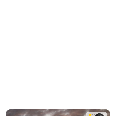
4.98
57