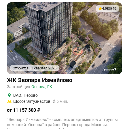
4.98
49
Строится III квартал 2026
+7
1
2
3
4
5
ЖК Эвопарк Измайлово
Застройщик
Основа, ГК
ВАО
,
Перово
Шоссе Энтузиастов
6 мин.
от 11 157 300 ₽
“Эвопарк Измайлово” - комплекс апартаментов от группы
компаний “Основа” в районе Перово города Москвы.