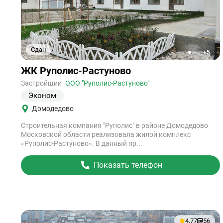
Сдан
+5
1
2
3
4
5
Ссылка
ЖК Руполис-Растуново
на
объект
Застройщик
ООО "Руполис-Растуново"
Эконом
Домодедово
Строительная компания "Руполис" в районе Домодедово
Московской области реализовала жилой комплекс
«Руполис-Растуново». В данный пр...
Показать телефон
4.77
56