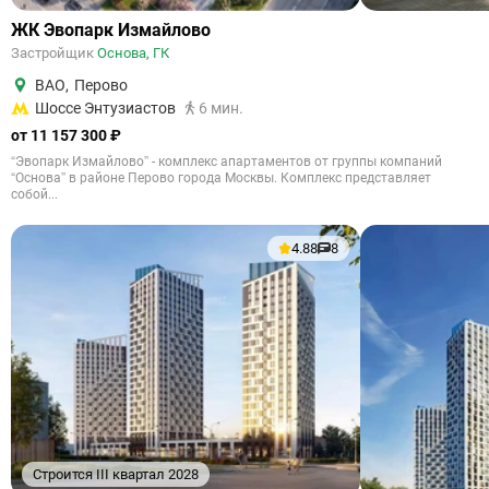
ЖК Эвопарк Измайлово
Застройщик
Основа, ГК
ВАО
,
Перово
Шоссе Энтузиастов
6 мин.
от 11 157 300 ₽
“Эвопарк Измайлово” - комплекс апартаментов от группы компаний
“Основа” в районе Перово города Москвы. Комплекс представляет
собой...
4.88
8
Строится III квартал 2028