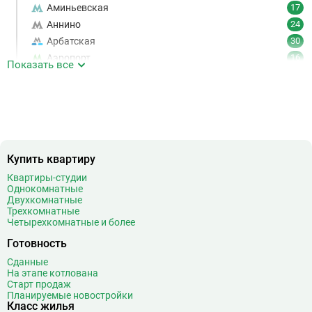
Аминьевская
17
Аннино
24
Арбатская
30
Аэропорт
16
Показать все
Аэропорт Внуково
7
Б
Бабушкинская
49
Багратионовская
16
Баррикадная
21
Бауманская
25
Купить квартиру
Беговая
11
Квартиры-студии
Беломорская
24
Однокомнатные
Белорусская
23
Двухкомнатные
Трехкомнатные
Беляево
11
Четырехкомнатные и более
Бибирево
19
Готовность
Библиотека имени Ленина
14
Сданные
Битцевский парк
3
На этапе котлована
Борисово
3
Старт продаж
Планируемые новостройки
Боровицкая
15
Класс жилья