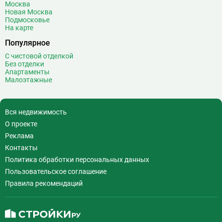
Москва
Воробьёвы горы
10
Новая Москва
Подмосковье
Воронцовская
6
На карте
Выставочная
16
Популярное
Выставочный центр
17
С чистовой отделкой
Выхино
20
Без отделки
Апартаменты
Г
Генерала Тюленева
0
Малоэтажные
Говорово
14
Д
Давыдково
14
Вся недвижимость
Деловой центр
26
О проекте
Динамо
20
Реклама
Дмитровская
16
Контакты
Добрынинская
17
Политика обработки персональных данных
Домодедовская
37
Пользовательское соглашение
Дорогомиловская
0
Правила рекомендаций
Достоевская
8
Дубровка
14
Ж
Жулебино
43