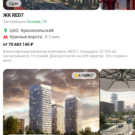
Сдан
ЖК RED7
Застройщик
Основа, ГК
ЦАО
,
Красносельский
Красные ворота
5 мин.
от 70 683 140 ₽
В многофункциональном комплексе «RED7» площадью 52 000 м2
насчитывается 19 этажей. Дом рассчитан на 289 квартир. Это студии и
мног...
4.98
57