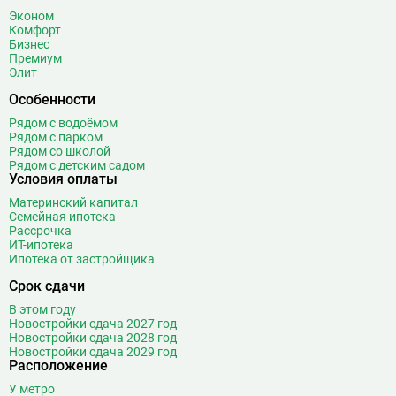
Боровское шоссе
12
Эконом
Ботанический сад
20
Комфорт
Бизнес
Братиславская
12
Премиум
Бульвар Адмирала Ушакова
5
Элит
Бульвар Дмитрия Донского
20
Особенности
Бульвар Рокоссовского
22
Рядом с водоёмом
Бунинская аллея
15
Рядом с парком
Рядом со школой
Бутырская
13
Рядом с детским садом
Условия оплаты
В
Вавиловская
1
Материнский капитал
Варшавская
2
Семейная ипотека
ВДНХ
31
Рассрочка
ИТ-ипотека
Верхние Лихоборы
18
Ипотека от застройщика
Владыкино
15
Срок сдачи
Водный стадион
28
В этом году
Войковская
26
Новостройки сдача 2027 год
Волгоградский проспект
11
Новостройки сдача 2028 год
Новостройки сдача 2029 год
Волжская
12
Расположение
Волоколамская
28
У метро
Волхонка
0