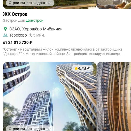
Строится, есть сданные
ЖК Остров
Застройщик
Донстрой
СЗАО
,
Хорошёво-Мнёвники
Терехово
5 мин.
от 21 015 720 ₽
“Остров” - масштабный жилой комплекс бизнес-класса от застройщика
“Донстрой” в Мневниковской районе. Застройщик планирует возведен...
4.75
4
Строится, есть сданные