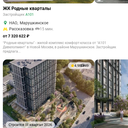
ЖК Родные кварталы
Застройщик
А101
НАО
,
Марушкинское
Рассказовка
15 мин.
от 7 320 622 ₽
“Родные кварталы” - жилой комплекс комфорт-класса от “А101
Девелопмент” в Новой Москве, в районе Марушкинское. Застройщик
предлага...
4.98
49
Строится III квартал 2026