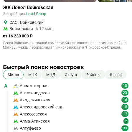
ЖК Левел Войковская
Застройщик
Level Group
САО
,
Войковский
Войковская
12 мин.
от 16 230 000 ₽
Левел Войковская - жилой комплекс бизнес-класса в престижном районе
Москвы, между лесопарками “Тимирязевский” и “Покровское-Стрешн...
Быстрый поиск новостроек
Метро
МЦК
МЦД
Округа
Районы
Шоссе
А
Авиамоторная
18
Автозаводская
23
Академическая
16
Александровский сад
15
Алексеевская
17
Алма-Атинская
2
Алтуфьево
33