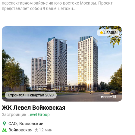
перспективном районе на юго-востоке Москвы. Проект
представляет собой 9 башен, этажн...
4.88
8
Строится III квартал 2028
+15
1
2
3
4
5
ЖК Левел Войковская
Застройщик
Level Group
САО
,
Войковский
Войковская
12 мин.