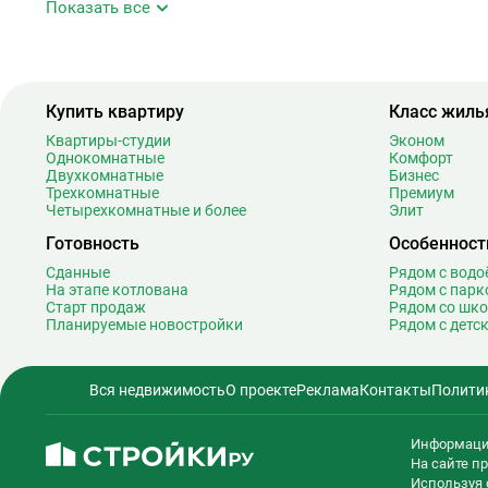
Показать все
Аэропорт Внуково
Б
Бабушкинская
4
Багратионовская
1
Купить квартиру
Класс жиль
Баррикадная
2
Бауманская
2
Квартиры-студии
Эконом
Однокомнатные
Комфорт
Беговая
1
Двухкомнатные
Бизнес
Беломорская
2
Трехкомнатные
Премиум
Четырехкомнатные и более
Элит
Белорусская
2
Готовность
Особенност
Беляево
1
Бибирево
1
Сданные
Рядом с вод
На этапе котлована
Рядом с парк
Библиотека имени Ленина
1
Старт продаж
Рядом со шк
Битцевский парк
Планируемые новостройки
Рядом с детс
Борисово
Боровицкая
1
Вся недвижимость
О проекте
Реклама
Контакты
Полити
Боровское шоссе
1
Ботанический сад
2
Информаци
Братиславская
1
На сайте 
Бульвар Адмирала Ушакова
Используя 