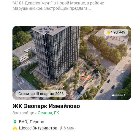
“А101 Девелопмент” в Новой Москве, в районе
Марушкинское. Застройщик предлага...
4.98
49
Строится III квартал 2026
+7
1
2
3
4
5
ЖК Эвопарк Измайлово
Застройщик
Основа, ГК
ВАО
,
Перово
Шоссе Энтузиастов
6 мин.