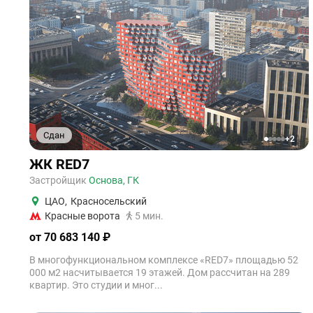
Сдан
+2
1
2
3
4
5
ЖК RED7
Застройщик
Основа, ГК
ЦАО
,
Красносельский
Красные ворота
5 мин.
от 70 683 140 ₽
В многофункциональном комплексе «RED7» площадью 52
000 м2 насчитывается 19 этажей. Дом рассчитан на 289
квартир. Это студии и мног...