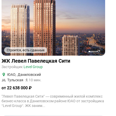
Строится, есть сданные
+7
1
2
3
4
5
ЖК Левел Павелецкая Сити
Застройщик
Level Group
ЮАО
,
Даниловский
Тульская
10 мин.
от 22 638 000 ₽
"Левел Павелецкая Сити” — современный жилой комплекс
бизнес-класса в Даниловском районе ЮАО от застройщика
“Level Group“. ЖК заним...