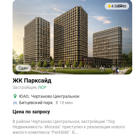
4.58
86
Сдан
1
2
3
4
5
ЖК Парксайд
Застройщик
ЛСР
ЮАО
,
Чертаново Центральное
Битцевский парк
18 мин.
Цена по запросу
В районе Чертаново Центральное, застройщик “Лср
Недвижимость- Москва” приступил к реализации нового
жилого комплекса “ParkSide”. Б...