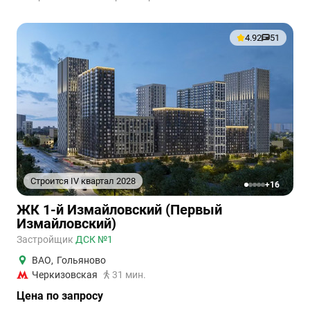
4.92
51
Строится IV квартал 2028
+16
1
2
3
4
5
ЖК 1-й Измайловский (Первый
Измайловский)
Застройщик
ДСК №1
ВАО
,
Гольяново
Черкизовская
31 мин.
Цена по запросу