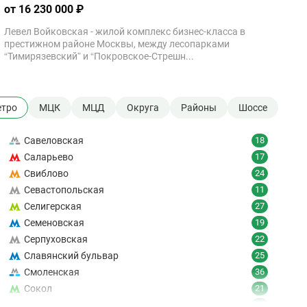
от 16 230 000 ₽
Левел Войковская - жилой комплекс бизнес-класса в
престижном районе Москвы, между лесопарками
“Тимирязевский” и “Покровское-Стрешн...
тро
МЦК
МЦД
Округа
Районы
Шоссе
Савеловская
18
Саларьево
17
Свиблово
24
Севастопольская
11
Селигерская
27
Семеновская
19
Серпуховская
22
Славянский бульвар
25
Смоленская
36
Сокол
21
Сокольники
24