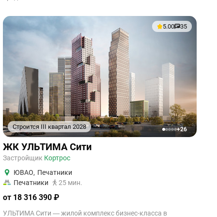
5.00
35
Строится III квартал 2028
+26
1
2
3
4
5
ЖК УЛЬТИМА Сити
Застройщик
Кортрос
ЮВАО
,
Печатники
Печатники
25 мин.
от 18 316 390 ₽
УЛЬТИМА Сити — жилой комплекс бизнес-класса в