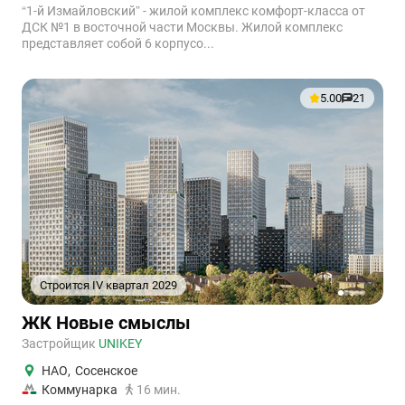
“1-й Измайловский” - жилой комплекс комфорт-класса от
ДСК №1 в восточной части Москвы. Жилой комплекс
представляет собой 6 корпусо...
5.00
21
Строится IV квартал 2029
1
2
3
4
5
ЖК Новые смыслы
Застройщик
UNIKEY
НАО
,
Сосенское
Коммунарка
16 мин.