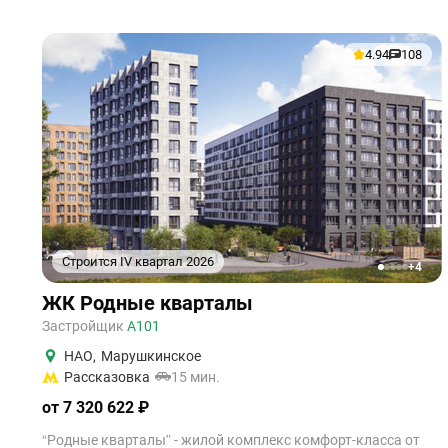
4.94
108
Строится IV квартал 2026
+4
1
2
3
4
5
ЖК Родные кварталы
Застройщик
А101
НАО
,
Марушкинское
Рассказовка
15 мин.
от 7 320 622 ₽
“Родные кварталы” - жилой комплекс комфорт-класса от