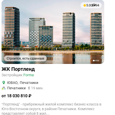
5.00
94
Строится, есть сданные
1
2
3
4
ЖК Портленд
Застройщик
Forma
ЮВАО
,
Печатники
Печатники
19 мин.
от 18 030 810 ₽
“Портленд” - прибрежный жилой комплекс бизнес-класса в
Юго-Восточном округе, в районе Печатники. Комплекс
представляет собой 8 жил...