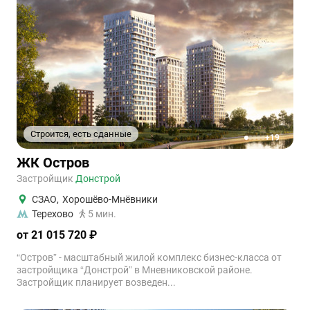
Строится, есть сданные
+19
1
2
3
4
5
ЖК Остров
Застройщик
Донстрой
СЗАО
,
Хорошёво-Мнёвники
Терехово
5 мин.
от 21 015 720 ₽
“Остров” - масштабный жилой комплекс бизнес-класса от
застройщика “Донстрой” в Мневниковской районе.
Застройщик планирует возведен...