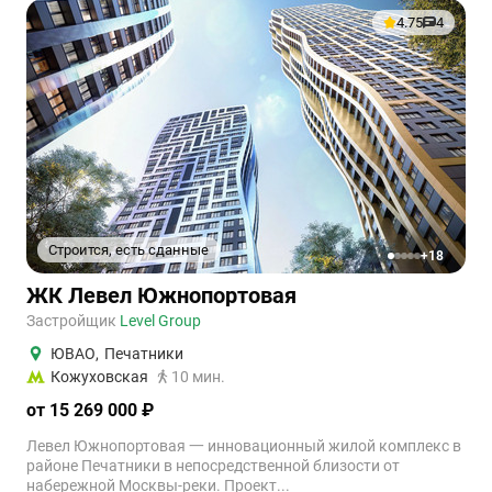
4.75
4
Строится, есть сданные
+18
1
2
3
4
5
ЖК Левел Южнопортовая
Застройщик
Level Group
ЮВАО
,
Печатники
Кожуховская
10 мин.
от 15 269 000 ₽
Левел Южнопортовая 一 инновационный жилой комплекс в
районе Печатники в непосредственной близости от
набережной Москвы-реки. Проект...