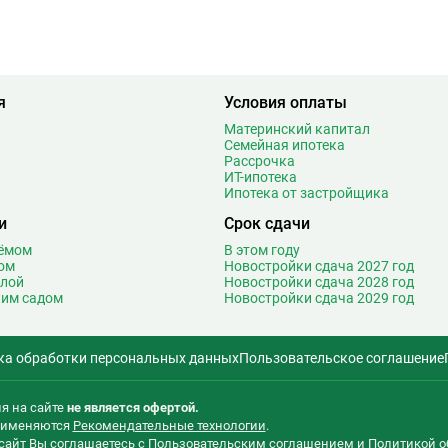
Марьина Роща
19
7
Марьино
8
9
Маяковская
21
6
Медведково
61
я
Условия оплаты
1
Менделеевская
18
5
Минская
27
Материнский капитал
Семейная ипотека
1
Митино
26
Рассрочка
4
Мичуринский проспект
29
ИТ-ипотека
Ипотека от застройщика
3
Мнёвники
14
и
Срок сдачи
1
Молодежная
46
9
Москва-Сити
2
оёмом
В этом году
ом
Новостройки сдача 2027 год
Т
4
Мякинино
27
олой
Новостройки сдача 2028 год
3
ким садом
Новостройки сдача 2029 год
Н
Нагатинская
19
3
Нагатинский Затон
3
5
Нагорная
17
ка обработки персональных данных
Пользовательское соглашение
2
Народное ополчение
27
0
Нахимовский проспект
10
я на сайте
не является офертой.
2
Некрасовка
30
применяются
Рекомендательные технологии
.
5
сайт Вы соглашаетесь с
Пользовательским соглашением
и
Политикой о