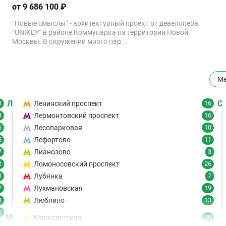
от 9 686 100 ₽
“Новые смыслы” - архитектурный проект от девелопера
“UNIKEY” в районе Коммунарка на территории Новой
Москвы. В окружении много пар...
Ме
Л
С
8
Ленинский проспект
16
3
Лермонтовский проспект
16
6
Лесопарковая
10
5
Лефортово
11
7
Лианозово
3
2
Ломоносовский проспект
26
3
Лубянка
7
7
Лухмановская
19
4
Люблино
13
0
М
Марксистская
20
6