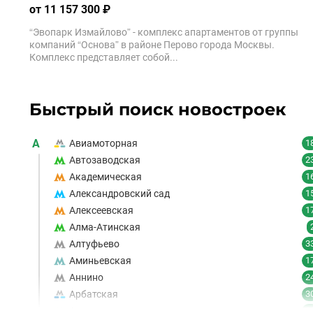
от 11 157 300 ₽
“Эвопарк Измайлово” - комплекс апартаментов от группы
компаний “Основа” в районе Перово города Москвы.
Комплекс представляет собой...
Быстрый поиск новостроек
А
Авиамоторная
1
Автозаводская
2
Академическая
1
Александровский сад
1
Алексеевская
1
Алма-Атинская
Алтуфьево
3
Аминьевская
1
Аннино
2
Арбатская
3
Аэропорт
1