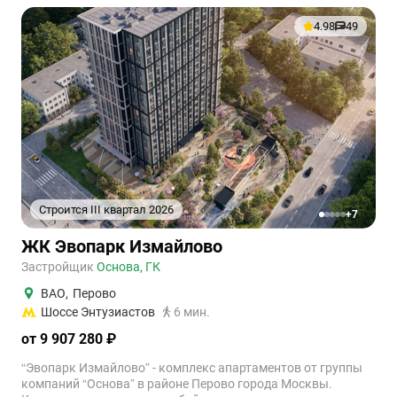
4.98
49
Строится III квартал 2026
+7
1
2
3
4
5
ЖК Эвопарк Измайлово
Застройщик
Основа, ГК
ВАО
,
Перово
Шоссе Энтузиастов
6 мин.
от 9 907 280 ₽
“Эвопарк Измайлово” - комплекс апартаментов от группы
компаний “Основа” в районе Перово города Москвы.