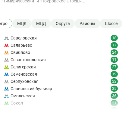
“Тимирязевский” и “Покровское-Стрешн...
тро
МЦК
МЦД
Округа
Районы
Шоссе
Савеловская
18
Саларьево
17
Свиблово
24
Севастопольская
11
Селигерская
27
Семеновская
19
Серпуховская
22
Славянский бульвар
25
Смоленская
36
Сокол
21
Сокольники
24
Солнцево
9
Спартак
18
Спортивная
19