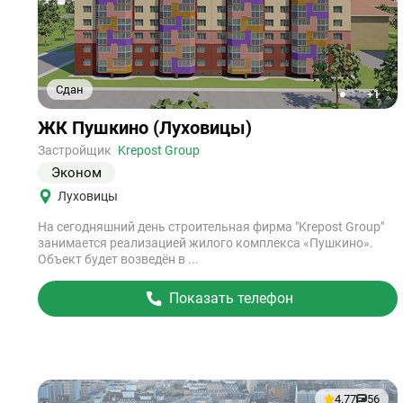
Сдан
+1
1
2
3
4
5
Ссылка
ЖК Пушкино (Луховицы)
на
объект
Застройщик
Krepost Group
Эконом
Луховицы
На сегодняшний день строительная фирма "Krepost Group"
занимается реализацией жилого комплекса «Пушкино».
Объект будет возведён в ...
Показать телефон
4.77
56