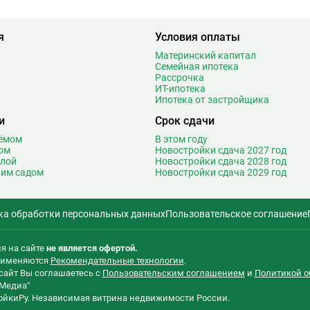
Медведково
1
Менделеевская
18
5
Минская
27
я
Условия оплаты
1
Митино
26
Материнский капитал
4
Мичуринский проспект
Семейная ипотека
29
Рассрочка
3
Мнёвники
14
ИТ-ипотека
1
Молодежная
Ипотека от застройщика
46
9
Москва-Сити
2
и
Срок сдачи
Т
4
Мякинино
27
оёмом
В этом году
3
ом
Новостройки сдача 2027 год
Н
Нагатинская
19
олой
Новостройки сдача 2028 год
3
ким садом
Новостройки сдача 2029 год
Нагатинский Затон
3
5
Нагорная
17
2
Народное ополчение
27
ка обработки персональных данных
Пользовательское соглашение
0
Нахимовский проспект
10
2
Некрасовка
30
я на сайте
не является офертой.
5
Нижегородская
17
применяются
Рекомендательные технологии
.
0
Новаторская
3
сайт Вы соглашаетесь с
Пользовательским соглашением
и
Политикой о
2
Медиа”
Новогиреево
22
ройкиРу. Независимая витрина недвижимости России.
5
Новокосино
40