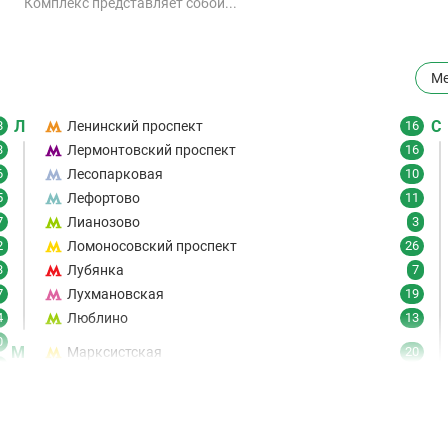
Комплекс представляет собой...
Ме
Л
С
8
Ленинский проспект
16
3
Лермонтовский проспект
16
6
Лесопарковая
10
5
Лефортово
11
7
Лианозово
3
2
Ломоносовский проспект
26
3
Лубянка
7
7
Лухмановская
19
4
Люблино
13
0
М
Марксистская
20
6
Марьина Роща
19
7
Марьино
8
9
Маяковская
21
6
61