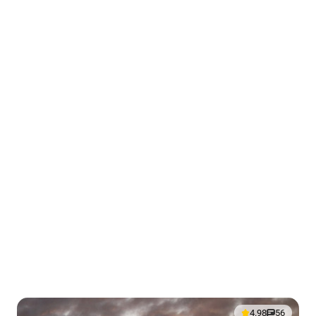
4.98
56