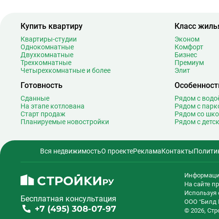
Багратионовская
Баррикадная
2
Бауманская
2
Купить квартиру
Класс жиль
Беговая
1
Квартиры-студии
Эконом
Однокомнатные
Беломорская
Комфорт
2
Двухкомнатные
Бизнес
Белорусская
2
Трехкомнатные
Премиум
Четырехкомнатные и более
Беляево
Элит
1
Бибирево
1
Готовность
Особенност
Библиотека имени Ленина
1
Сданные
Рядом с вод
Битцевский парк
На этапе котлована
Рядом с парк
Старт продаж
Рядом со шк
Борисово
Планируемые новостройки
Рядом с детс
Боровицкая
1
Боровское шоссе
1
Вся недвижимость
О проекте
Реклама
Контакты
Полити
Ботанический сад
2
Братиславская
1
Информаци
Бульвар Адмирала Ушакова
На сайте 
Бульвар Дмитрия Донского
2
Используя 
Бесплатная консультация
Бульвар Рокоссовского
2
ООО “Билд 
+7 (495) 308-07-97
© 2026, Ст
Бунинская аллея
1