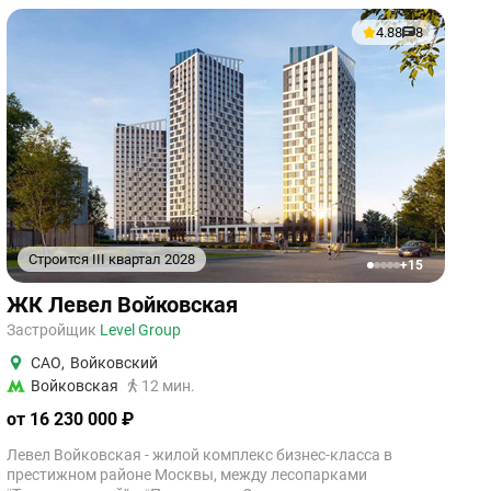
4.88
8
Строится III квартал 2028
+15
1
2
3
4
5
ЖК Левел Войковская
Застройщик
Level Group
САО
,
Войковский
Войковская
12 мин.
от 16 230 000 ₽
Левел Войковская - жилой комплекс бизнес-класса в
престижном районе Москвы, между лесопарками