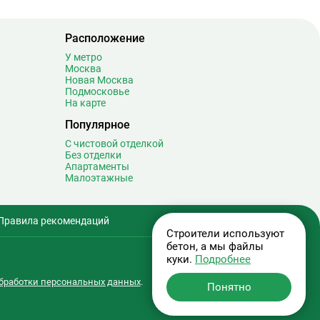
Сретенский бульвар
12
Стахановская
16
Расположение
Строгино
30
У метро
Студенческая
8
Москва
Суворовская
0
Новая Москва
Подмосковье
Сухаревская
17
На карте
Сходненская
12
Популярное
Таганская
20
С чистовой отделкой
Тверская
20
Без отделки
Апартаменты
Театральная
7
Малоэтажные
Текстильщики
9
Телецентр
6
Правила рекомендаций
Терехово
1
Строители используют
Технопарк
14
бетон, а мы файлы
Тёплый Стан
15
куки.
Подробнее
Тимирязевская
13
бработки персональных данных
.
Понятно
Третьяковская
32
Тропарёво
18