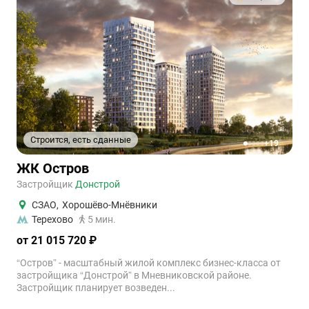
Строится, есть сданные
+19
1
2
3
4
5
ЖК Остров
Застройщик
Донстрой
СЗАО
,
Хорошёво-Мнёвники
Терехово
5 мин.
от 21 015 720 ₽
“Остров” - масштабный жилой комплекс бизнес-класса от
застройщика “Донстрой” в Мневниковской районе.
Застройщик планирует возведен...