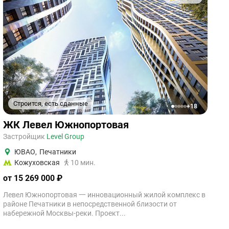
Строится, есть сданные
+18
1
2
3
4
5
ЖК Левел Южнопортовая
Застройщик
Level Group
ЮВАО
,
Печатники
Кожуховская
10 мин.
от 15 269 000 ₽
Левел Южнопортовая 一 инновационный жилой комплекс в
районе Печатники в непосредственной близости от
набережной Москвы-реки. Проект...