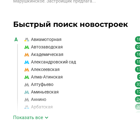
Марушкинское. Застройщик предлага...
Быстрый поиск новостроек
А
Авиамоторная
1
Автозаводская
2
Академическая
1
Александровский сад
1
Алексеевская
1
Алма-Атинская
Алтуфьево
3
Аминьевская
1
Аннино
2
Арбатская
3
Аэропорт
1
Показать все
Аэропорт Внуково
Б
Бабушкинская
4
1