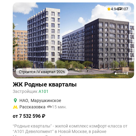
4.94
107
Строится IV квартал 2026
+4
1
2
3
4
5
ЖК Родные кварталы
Застройщик
А101
НАО
,
Марушкинское
Рассказовка
15 мин.
от 7 532 596 ₽
“Родные кварталы” - жилой комплекс комфорт-класса от
“А101 Девелопмент” в Новой Москве, в районе