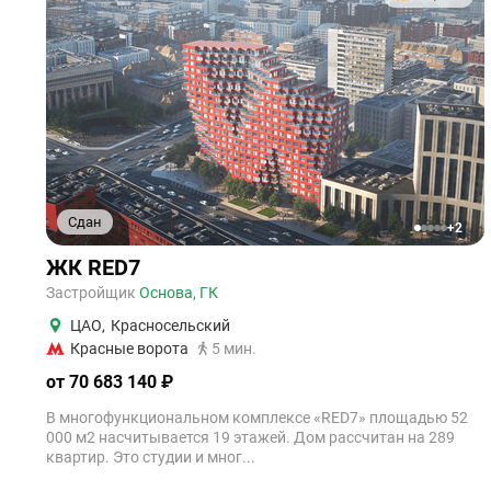
Сдан
+2
1
2
3
4
5
ЖК RED7
Застройщик
Основа, ГК
ЦАО
,
Красносельский
Красные ворота
5 мин.
от 70 683 140 ₽
В многофункциональном комплексе «RED7» площадью 52
000 м2 насчитывается 19 этажей. Дом рассчитан на 289
квартир. Это студии и мног...