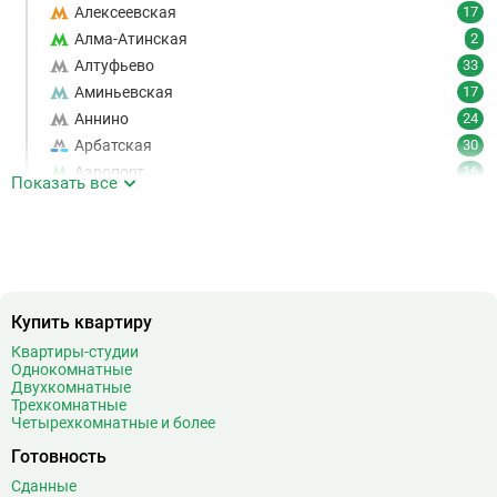
Алексеевская
17
Алма-Атинская
2
Алтуфьево
33
Аминьевская
17
Аннино
24
Арбатская
30
Аэропорт
16
Показать все
Аэропорт Внуково
7
Б
Бабушкинская
49
Багратионовская
16
Баррикадная
21
Бауманская
25
Купить квартиру
Беговая
11
Квартиры-студии
Однокомнатные
Беломорская
24
Двухкомнатные
Белорусская
23
Трехкомнатные
Четырехкомнатные и более
Беляево
11
Бибирево
19
Готовность
Библиотека имени Ленина
14
Сданные