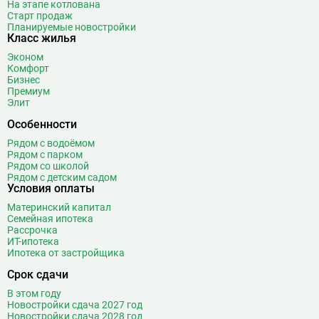
Битцевский парк
3
На этапе котлована
Старт продаж
Борисово
3
Планируемые новостройки
Класс жилья
Боровицкая
15
Боровское шоссе
12
Эконом
Комфорт
Ботанический сад
20
Бизнес
Братиславская
12
Премиум
Элит
Бульвар Адмирала Ушакова
5
Особенности
Бульвар Дмитрия Донского
20
Бульвар Рокоссовского
22
Рядом с водоёмом
Рядом с парком
Бунинская аллея
15
Рядом со школой
Бутырская
13
Рядом с детским садом
Условия оплаты
В
Вавиловская
1
Материнский капитал
Варшавская
2
Семейная ипотека
Рассрочка
ВДНХ
31
ИТ-ипотека
Верхние Лихоборы
18
Ипотека от застройщика
Владыкино
15
Срок сдачи
Водный стадион
28
В этом году
Войковская
26
Новостройки сдача 2027 год
Новостройки сдача 2028 год
Волгоградский проспект
11