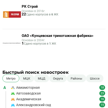
РК Строй
Основан в 2016г.
22
Сдано корпусов в
6
ЖК
ОАО «Кунцевская трикотажная фабрика»
Основан в 2004г.
1
Сдано корпусов в
1
ЖК
Быстрый поиск новостроек
Метро
МЦК
МЦД
Округа
Районы
Шоссе
А
Авиамоторная
18
Автозаводская
23
Академическая
16
Александровский сад
15