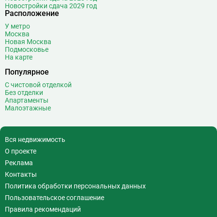
Новостройки сдача 2029 год
Волжская
12
Расположение
Волоколамская
28
У метро
Москва
Волхонка
0
Новая Москва
Воробьёвы горы
10
Подмосковье
На карте
Воронцовская
6
Выставочная
16
Популярное
Выставочный центр
17
С чистовой отделкой
Без отделки
Выхино
20
Апартаменты
Малоэтажные
Г
Генерала Тюленева
0
Говорово
14
Д
Давыдково
14
Вся недвижимость
Деловой центр
26
О проекте
Динамо
20
Реклама
Дмитровская
16
Контакты
Добрынинская
17
Политика обработки персональных данных
Домодедовская
37
Пользовательское соглашение
Дорогомиловская
0
Правила рекомендаций