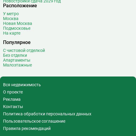
Новостройки сдача 2029 год
Волжская
12
Расположение
Волоколамская
28
У метро
Волхонка
0
Москва
Воробьёвы горы
10
Новая Москва
Подмосковье
Воронцовская
6
На карте
Выставочная
16
Популярное
Выставочный центр
17
С чистовой отделкой
Выхино
20
Без отделки
Апартаменты
Г
Генерала Тюленева
0
Малоэтажные
Говорово
14
Д
Давыдково
14
Вся недвижимость
Деловой центр
26
О проекте
Динамо
20
Реклама
Дмитровская
16
Контакты
Добрынинская
17
Политика обработки персональных данных
Домодедовская
37
Пользовательское соглашение
Дорогомиловская
0
Правила рекомендаций
Достоевская
8