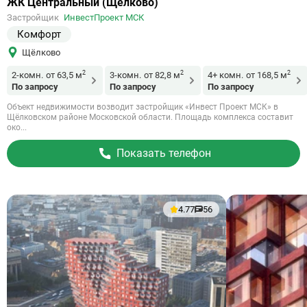
Ссылка
ЖК Центральный (Щёлково)
на
Застройщик
ИнвестПроект МСК
объект
Комфорт
Щёлково
2
2
2
2-комн.
от 63,5 м
3-комн.
от 82,8 м
4+ комн.
от 168,5 м
По запросу
По запросу
По запросу
Объект недвижимости возводит застройщик «Инвест Проект МСК» в
Щёлковском районе Московской области. Площадь комплекса составит
око...
Показать телефон
4.77
56