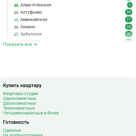
Алма-Атинская
2
Алтуфьево
33
Аминьевская
17
Аннино
24
Арбатская
30
Аэропорт
16
Показать все
Аэропорт Внуково
7
Б
Бабушкинская
49
Багратионовская
16
Баррикадная
21
Бауманская
25
Купить квартиру
Беговая
11
Квартиры-студии
Беломорская
24
Однокомнатные
Белорусская
23
Двухкомнатные
Трехкомнатные
Беляево
11
Четырехкомнатные и более
Бибирево
19
Готовность
Библиотека имени Ленина
14
Сданные
Битцевский парк
3
На этапе котлована