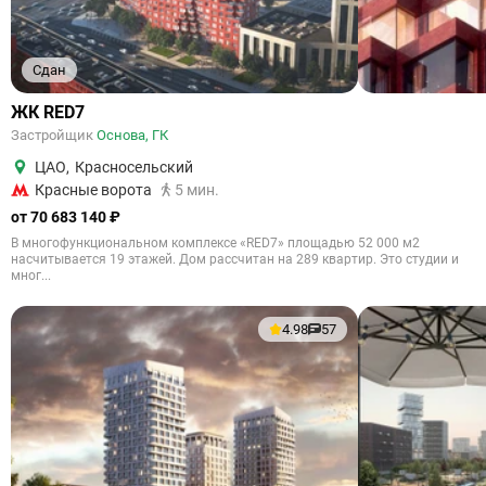
Сдан
ЖК RED7
Застройщик
Основа, ГК
ЦАО
,
Красносельский
Красные ворота
5 мин.
от 70 683 140 ₽
В многофункциональном комплексе «RED7» площадью 52 000 м2
насчитывается 19 этажей. Дом рассчитан на 289 квартир. Это студии и
мног...
4.98
57