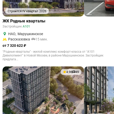
Строится IV квартал 2026
ЖК Родные кварталы
Застройщик
А101
НАО
,
Марушкинское
Рассказовка
15 мин.
от 7 320 622 ₽
“Родные кварталы” - жилой комплекс комфорт-класса от “А101
Девелопмент” в Новой Москве, в районе Марушкинское. Застройщик
предлага...
4.98
49