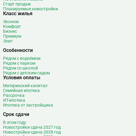
Борисово
3
Старт продаж
Планируемые новостройки
Боровицкая
15
Класс жилья
Боровское шоссе
12
Эконом
Ботанический сад
20
Комфорт
Бизнес
Братиславская
12
Премиум
Бульвар Адмирала Ушакова
5
Элит
Бульвар Дмитрия Донского
20
Особенности
Бульвар Рокоссовского
22
Рядом с водоёмом
Бунинская аллея
15
Рядом с парком
Рядом со школой
Бутырская
13
Рядом с детским садом
Условия оплаты
В
Вавиловская
1
Материнский капитал
Варшавская
2
Семейная ипотека
ВДНХ
31
Рассрочка
ИТ-ипотека
Верхние Лихоборы
18
Ипотека от застройщика
Владыкино
15
Срок сдачи
Водный стадион
28
В этом году
Войковская
26
Новостройки сдача 2027 год
Волгоградский проспект
11
Новостройки сдача 2028 год