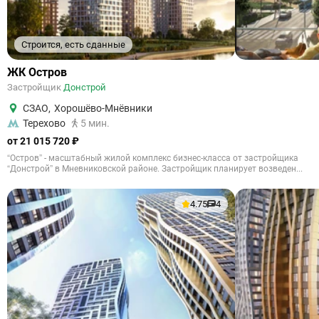
Строится, есть сданные
ЖК Остров
Застройщик
Донстрой
СЗАО
,
Хорошёво-Мнёвники
Терехово
5 мин.
от 21 015 720 ₽
“Остров” - масштабный жилой комплекс бизнес-класса от застройщика
“Донстрой” в Мневниковской районе. Застройщик планирует возведен...
4.75
4