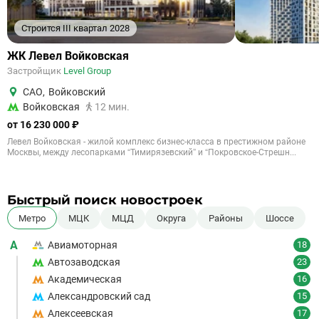
Строится III квартал 2028
ЖК Левел Войковская
Застройщик
Level Group
САО
,
Войковский
Войковская
12 мин.
от 16 230 000 ₽
Левел Войковская - жилой комплекс бизнес-класса в престижном районе
Москвы, между лесопарками “Тимирязевский” и “Покровское-Стрешн...
Быстрый поиск новостроек
Метро
МЦК
МЦД
Округа
Районы
Шоссе
А
Авиамоторная
18
Автозаводская
23
Академическая
16
Александровский сад
15
Алексеевская
17