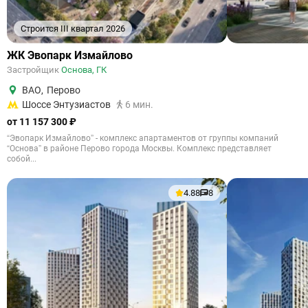
Строится III квартал 2026
ЖК Эвопарк Измайлово
Застройщик
Основа, ГК
ВАО
,
Перово
Шоссе Энтузиастов
6 мин.
от 11 157 300 ₽
“Эвопарк Измайлово” - комплекс апартаментов от группы компаний
“Основа” в районе Перово города Москвы. Комплекс представляет
собой...
4.88
8