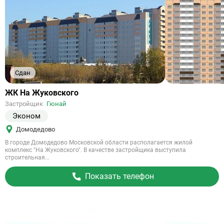
Сдан
Ссылка
ЖК На Жуковского
на
Застройщик
Гюнай
объект
Эконом
Домодедово
В городе Домодедово Московской области располагается жилой
комплекс "На Жуковского". В качестве застройщика выступила
строительная...
Показать телефон