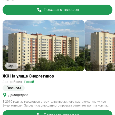
Компле...
Показать телефон
Сдан
Ссылка
ЖК На улице Энергетиков
на
Застройщик
Гюнай
объект
Эконом
Домодедово
В 2010 году завершилось строительство жилого комплекса «на улице
Энергетиков». За реализацию данного проекта отвечает группа компа...