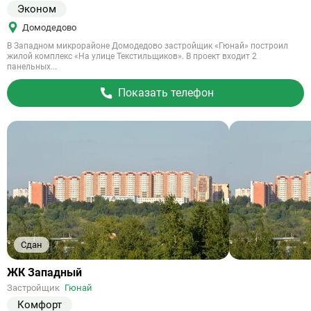
Эконом
Домодедово
В Западном микрорайоне Домодедово застройщик «Гюнай» построил
жилой комплекс «На улице Текстильщиков». В проект входит 2
панельных...
Показать телефон
Сдан
Ссылка
ЖК Западный
на
Застройщик
Гюнай
объект
Комфорт