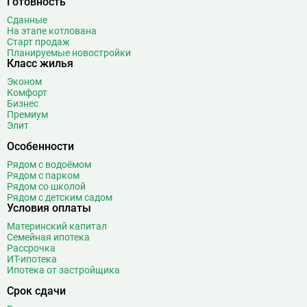
Готовность
Библиотека имени Ленина
14
Сданные
Битцевский парк
3
На этапе котлована
Борисово
3
Старт продаж
Планируемые новостройки
Боровицкая
15
Класс жилья
Боровское шоссе
12
Эконом
Ботанический сад
20
Комфорт
Бизнес
Братиславская
12
Премиум
Бульвар Адмирала Ушакова
5
Элит
Бульвар Дмитрия Донского
20
Особенности
Бульвар Рокоссовского
22
Рядом с водоёмом
Бунинская аллея
15
Рядом с парком
Рядом со школой
Бутырская
13
Рядом с детским садом
Условия оплаты
В
Вавиловская
1
Материнский капитал
Варшавская
2
Семейная ипотека
ВДНХ
31
Рассрочка
ИТ-ипотека
Верхние Лихоборы
18
Ипотека от застройщика
Владыкино
15
Срок сдачи
Водный стадион
28