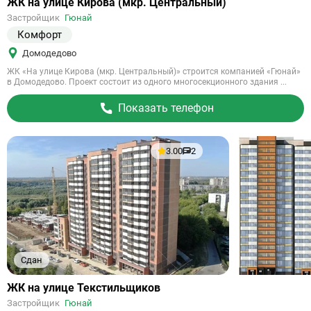
Ссылка
ЖК на улице Кирова (мкр. Центральный)
на
Застройщик
Гюнай
объект
Комфорт
Домодедово
ЖК «На улице Кирова (мкр. Центральный)» строится компанией «Гюнай»
в Домодедово. Проект состоит из одного многосекционного здания ...
Показать телефон
3.00
2
Сдан
Ссылка
ЖК на улице Текстильщиков
на
Застройщик
Гюнай
объект