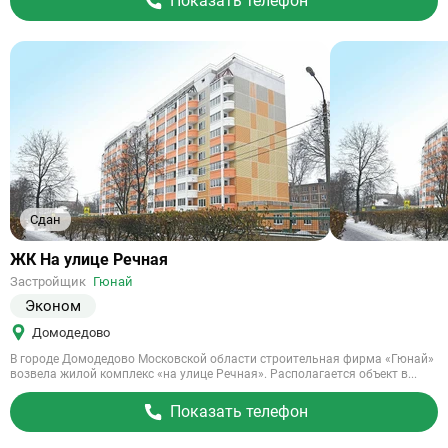
Показать телефон
Сдан
Ссылка
ЖК На улице Речная
на
Застройщик
Гюнай
объект
Эконом
Домодедово
В городе Домодедово Московской области строительная фирма «Гюнай»
возвела жилой комплекс «на улице Речная». Располагается объект в...
Показать телефон