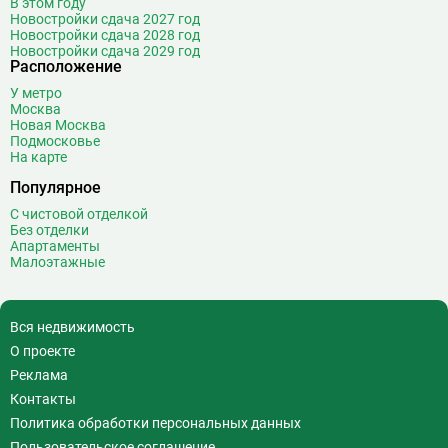
В этом году
Войковская
26
Новостройки сдача 2027 год
Волгоградский проспект
11
Новостройки сдача 2028 год
Новостройки сдача 2029 год
Волжская
12
Расположение
Волоколамская
28
У метро
Волхонка
0
Москва
Воробьёвы горы
10
Новая Москва
Подмосковье
Воронцовская
6
На карте
Выставочная
16
Популярное
Выставочный центр
17
С чистовой отделкой
Выхино
20
Без отделки
Апартаменты
Г
Генерала Тюленева
0
Малоэтажные
Говорово
14
Д
Давыдково
14
Вся недвижимость
Деловой центр
26
О проекте
Динамо
20
Реклама
Дмитровская
16
Контакты
Добрынинская
17
Политика обработки персональных данных
Домодедовская
37
Пользовательское соглашение