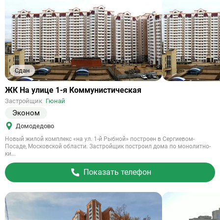
Сдан
Ссылка
ЖК На улице 1-я Коммунистическая
на
Застройщик
Гюнай
объект
Эконом
Домодедово
Новый жилой комплекс «на ул. 1-й Рыбной» построен в Сергиевом-
Посаде, Московской области. Застройщик построил дома по монолитно-
ки...
Показать телефон