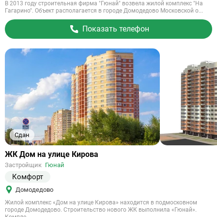
В 2013 году строительная фирма "Гюнай" возвела жилой комплекс "На
Гагарино". Объект располагается в городе Домодедово Московской о...
Показать телефон
Сдан
Ссылка
ЖК Дом на улице Кирова
на
Застройщик
Гюнай
объект
Комфорт
Домодедово
Жилой комплекс «Дом на улице Кирова» находится в подмосковном
городе Домодедово. Строительство нового ЖК выполнила «Гюнай».