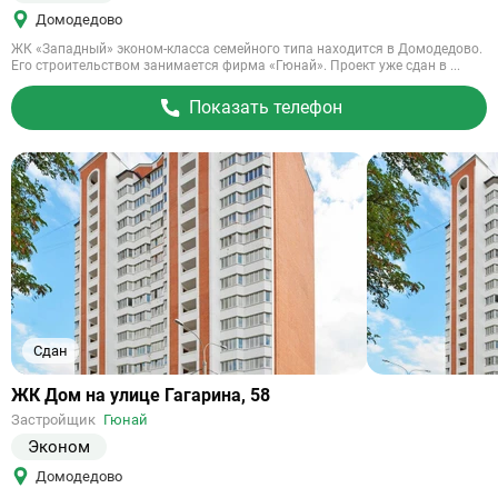
Домодедово
ЖК «Западный» эконом-класса семейного типа находится в Домодедово.
Его строительством занимается фирма «Гюнай». Проект уже сдан в ...
Показать телефон
Сдан
Ссылка
ЖК Дом на улице Гагарина, 58
на
Застройщик
Гюнай
объект
Эконом
Домодедово