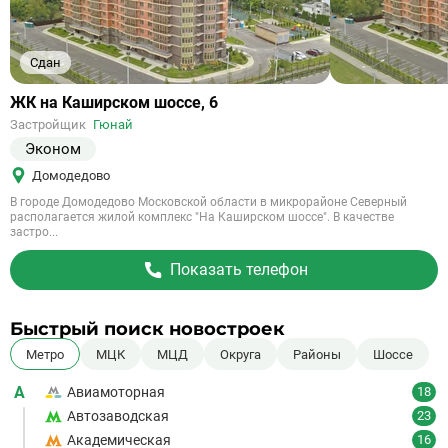
Сдан
Ссылка
ЖК на Каширском шоссе, 6
на
Застройщик
Гюнай
объект
Эконом
Домодедово
В городе Домодедово Московской области в микрорайоне Северный
располагается жилой комплекс "На Каширском шоссе". В качестве
застро...
Показать телефон
Быстрый поиск новостроек
Метро
МЦК
МЦД
Округа
Районы
Шоссе
А
Авиамоторная
18
Автозаводская
23
Академическая
16