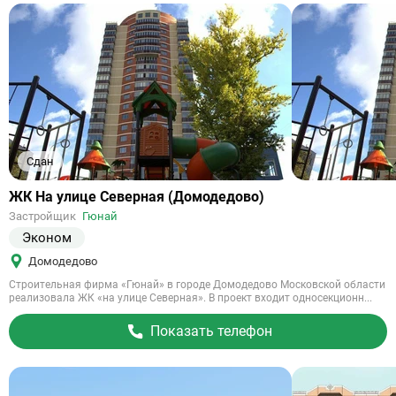
Сдан
Ссылка
ЖК На улице Северная (Домодедово)
на
Застройщик
Гюнай
объект
Эконом
Домодедово
Строительная фирма «Гюнай» в городе Домодедово Московской области
реализовала ЖК «на улице Северная». В проект входит односекционн...
Показать телефон