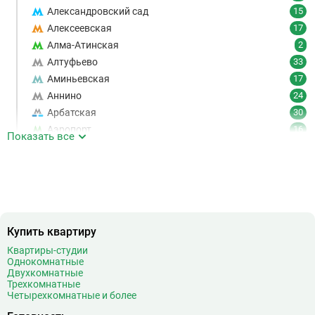
Александровский сад
15
Алексеевская
17
Алма-Атинская
2
Алтуфьево
33
Аминьевская
17
Аннино
24
Арбатская
30
Аэропорт
16
Показать все
Аэропорт Внуково
7
Б
Бабушкинская
49
Багратионовская
16
Баррикадная
21
Бауманская
25
Купить квартиру
Беговая
11
Квартиры-студии
Беломорская
24
Однокомнатные
Белорусская
23
Двухкомнатные
Трехкомнатные
Беляево
11
Четырехкомнатные и более
Бибирево
19