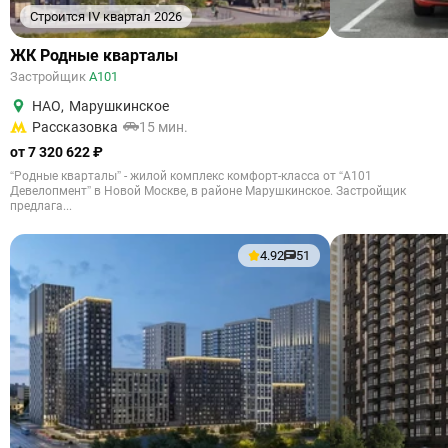
Строится IV квартал 2026
ЖК Родные кварталы
Застройщик
А101
НАО
,
Марушкинское
Рассказовка
15 мин.
от 7 320 622 ₽
“Родные кварталы” - жилой комплекс комфорт-класса от “А101
Девелопмент” в Новой Москве, в районе Марушкинское. Застройщик
предлага...
4.92
51