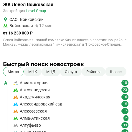
ЖК Левел Войковская
Застройщик
Level Group
САО
,
Войковский
Войковская
12 мин.
от 16 230 000 ₽
Левел Войковская - жилой комплекс бизнес-класса в престижном районе
Москвы, между лесопарками “Тимирязевский” и “Покровское-Стрешн...
Быстрый поиск новостроек
Метро
МЦК
МЦД
Округа
Районы
Шоссе
А
Авиамоторная
18
Автозаводская
23
Академическая
16
Александровский сад
15
Алексеевская
17
Алма-Атинская
2
Алтуфьево
33