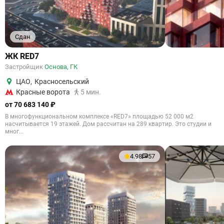
Сдан
ЖК RED7
Застройщик
Основа, ГК
ЦАО
,
Красносельский
Красные ворота
5 мин.
от 70 683 140 ₽
В многофункциональном комплексе «RED7» площадью 52 000 м2
насчитывается 19 этажей. Дом рассчитан на 289 квартир. Это студии и
мног...
4.98
57