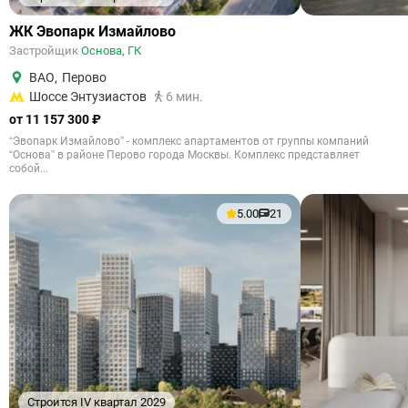
ЖК Эвопарк Измайлово
Застройщик
Основа, ГК
ВАО
,
Перово
Шоссе Энтузиастов
6 мин.
от 11 157 300 ₽
“Эвопарк Измайлово” - комплекс апартаментов от группы компаний
“Основа” в районе Перово города Москвы. Комплекс представляет
собой...
5.00
21
Строится IV квартал 2029