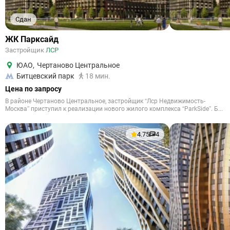
Сдан
ЖК Парксайд
Застройщик
ЛСР
ЮАО
,
Чертаново Центральное
Битцевский парк
18 мин.
Цена по запросу
В районе Чертаново Центральное, застройщик “Лср Недвижимость-
Москва” приступил к реализации нового жилого комплекса “ParkSide”. Б...
4.75
4