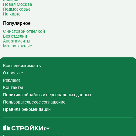
Воробьёвы горы
10
Новая Москва
Подмосковье
Воронцовская
6
На карте
Выставочная
16
Популярное
Выставочный центр
17
С чистовой отделкой
Выхино
20
Без отделки
Апартаменты
Г
Генерала Тюленева
0
Малоэтажные
Говорово
14
Д
Давыдково
14
Вся недвижимость
Деловой центр
26
О проекте
Динамо
20
Реклама
Дмитровская
16
Контакты
Добрынинская
17
Политика обработки персональных данных
Домодедовская
37
Пользовательское соглашение
Дорогомиловская
0
Правила рекомендаций
Достоевская
8
Дубровка
14
Ж
Жулебино
43