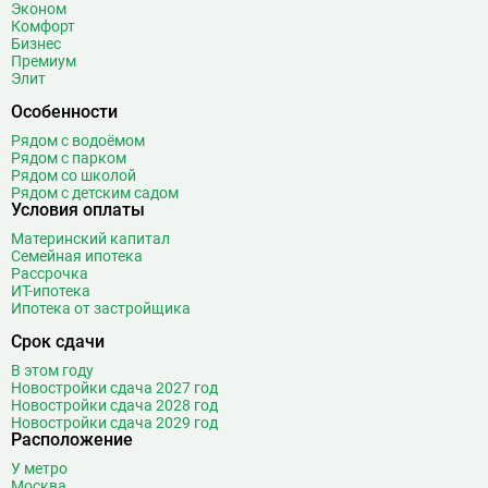
Эконом
Ботанический сад
20
Комфорт
Бизнес
Братиславская
12
Премиум
Бульвар Адмирала Ушакова
5
Элит
Бульвар Дмитрия Донского
20
Особенности
Бульвар Рокоссовского
22
Рядом с водоёмом
Бунинская аллея
15
Рядом с парком
Рядом со школой
Бутырская
13
Рядом с детским садом
Условия оплаты
В
Вавиловская
1
Материнский капитал
Варшавская
2
Семейная ипотека
ВДНХ
31
Рассрочка
ИТ-ипотека
Верхние Лихоборы
18
Ипотека от застройщика
Владыкино
15
Срок сдачи
Водный стадион
28
В этом году
Войковская
26
Новостройки сдача 2027 год
Волгоградский проспект
11
Новостройки сдача 2028 год
Новостройки сдача 2029 год
Волжская
12
Расположение
Волоколамская
28
У метро
Волхонка
0
Москва