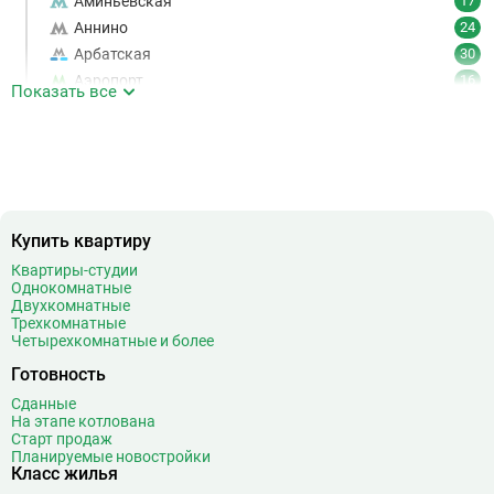
Аминьевская
17
Аннино
24
Арбатская
30
Аэропорт
16
Показать все
Аэропорт Внуково
7
Б
Бабушкинская
49
Багратионовская
16
Баррикадная
21
Бауманская
25
Купить квартиру
Беговая
11
Квартиры-студии
Беломорская
24
Однокомнатные
Белорусская
23
Двухкомнатные
Трехкомнатные
Беляево
11
Четырехкомнатные и более
Бибирево
19
Готовность
Библиотека имени Ленина
14
Сданные
Битцевский парк
3
На этапе котлована
Борисово
3
Старт продаж
Планируемые новостройки
Боровицкая
15
Класс жилья
Боровское шоссе
12