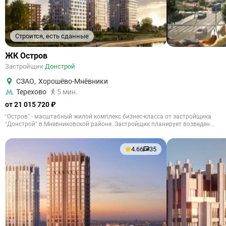
Строится, есть сданные
ЖК Остров
Застройщик
Донстрой
СЗАО
,
Хорошёво-Мнёвники
Терехово
5 мин.
от 21 015 720 ₽
“Остров” - масштабный жилой комплекс бизнес-класса от застройщика
“Донстрой” в Мневниковской районе. Застройщик планирует возведен...
4.66
35