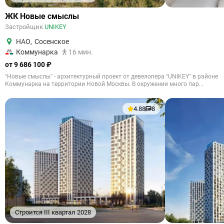
ЖК Новые смыслы
Застройщик
UNIKEY
НАО
,
Сосенское
Коммунарка
16 мин.
от 9 686 100 ₽
“Новые смыслы” - архитектурный проект от девелопера “UNIKEY” в районе
Коммунарка на территории Новой Москвы. В окружении много пар...
4.88
8
Строится III квартал 2028