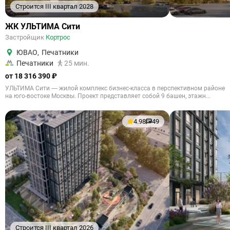
Строится III квартал 2028
ЖК УЛЬТИМА Сити
Застройщик
Кортрос
ЮВАО
,
Печатники
Печатники
25 мин.
от 18 316 390 ₽
УЛЬТИМА Сити — жилой комплекс бизнес-класса в перспективном районе
на юго-востоке Москвы. Проект представляет собой 9 башен, этажн...
4.98
49
Строится III квартал 2026