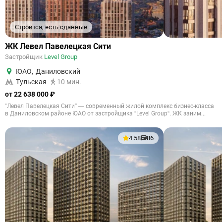
Строится, есть сданные
ЖК Левел Павелецкая Сити
Застройщик
Level Group
ЮАО
,
Даниловский
Тульская
10 мин.
от 22 638 000 ₽
"Левел Павелецкая Сити” — современный жилой комплекс бизнес-класса
в Даниловском районе ЮАО от застройщика “Level Group“. ЖК заним...
4.58
86