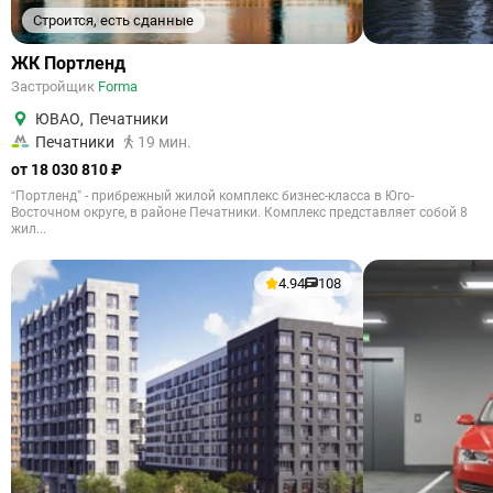
Строится, есть сданные
ЖК Портленд
Застройщик
Forma
ЮВАО
,
Печатники
Печатники
19 мин.
от 18 030 810 ₽
“Портленд” - прибрежный жилой комплекс бизнес-класса в Юго-
Восточном округе, в районе Печатники. Комплекс представляет собой 8
жил...
4.94
108