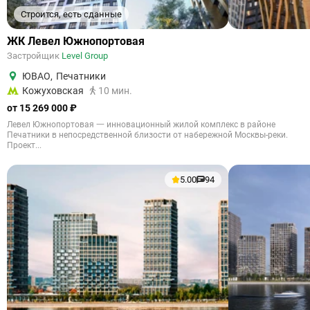
Строится, есть сданные
ЖК Левел Южнопортовая
Застройщик
Level Group
ЮВАО
,
Печатники
Кожуховская
10 мин.
от 15 269 000 ₽
Левел Южнопортовая 一 инновационный жилой комплекс в районе
Печатники в непосредственной близости от набережной Москвы-реки.
Проект...
5.00
94