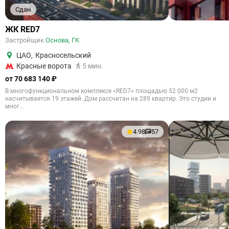
Сдан
ЖК RED7
Застройщик
Основа, ГК
ЦАО
,
Красносельский
Красные ворота
5 мин.
от 70 683 140 ₽
В многофункциональном комплексе «RED7» площадью 52 000 м2
насчитывается 19 этажей. Дом рассчитан на 289 квартир. Это студии и
мног...
4.98
57