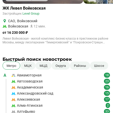
ЖК Левел Войковская
Застройщик
Level Group
САО
,
Войковский
Войковская
12 мин.
от 16 230 000 ₽
Левел Войковская - жилой комплекс бизнес-класса в престижном районе
Москвы, между лесопарками “Тимирязевский” и “Покровское-Стрешн...
Быстрый поиск новостроек
Метро
МЦК
МЦД
Округа
Районы
Шоссе
А
Авиамоторная
18
Автозаводская
23
Академическая
16
Александровский сад
15
Алексеевская
17
Алма-Атинская
2
Алтуфьево
33