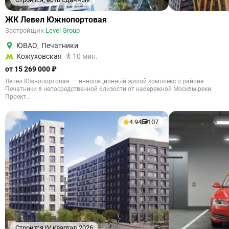
ЖК Левел Южнопортовая
Застройщик
Level Group
ЮВАО
,
Печатники
Кожуховская
10 мин.
от 15 269 000 ₽
Левел Южнопортовая 一 инновационный жилой комплекс в районе
Печатники в непосредственной близости от набережной Москвы-реки.
Проект...
4.94
107
Строится IV квартал 2026