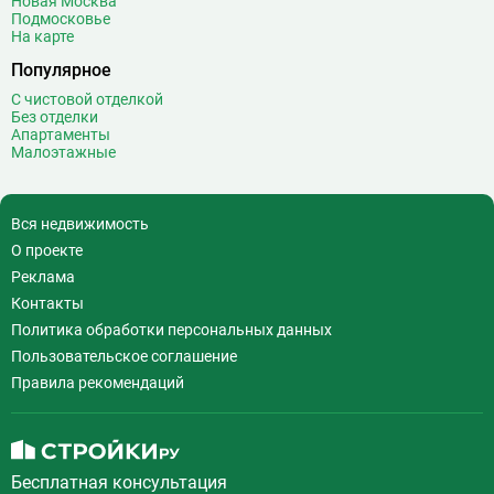
Новая Москва
Волхонка
0
Подмосковье
Воробьёвы горы
10
На карте
Воронцовская
6
Популярное
Выставочная
16
С чистовой отделкой
Выставочный центр
17
Без отделки
Апартаменты
Выхино
20
Малоэтажные
Г
Генерала Тюленева
0
Говорово
14
Вся недвижимость
Д
Давыдково
14
О проекте
Деловой центр
26
Реклама
Динамо
20
Контакты
Дмитровская
16
Политика обработки персональных данных
Добрынинская
17
Пользовательское соглашение
Домодедовская
37
Правила рекомендаций
Дорогомиловская
0
Достоевская
8
Дубровка
14
Бесплатная консультация
Ж
Жулебино
43