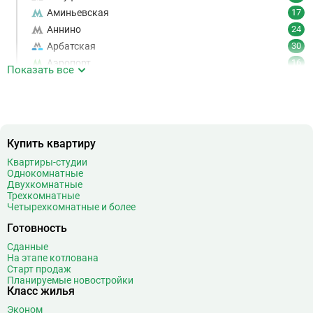
Аминьевская
17
Аннино
24
Арбатская
30
Аэропорт
16
Показать все
Аэропорт Внуково
7
Б
Бабушкинская
49
Багратионовская
16
Баррикадная
21
Купить квартиру
Бауманская
25
Квартиры-студии
Беговая
11
Однокомнатные
Двухкомнатные
Беломорская
24
Трехкомнатные
Белорусская
23
Четырехкомнатные и более
Беляево
11
Готовность
Бибирево
19
Сданные
Библиотека имени Ленина
14
На этапе котлована
Старт продаж
Битцевский парк
3
Планируемые новостройки
Борисово
3
Класс жилья
Боровицкая
15
Эконом