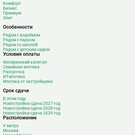
Комфорт
Боровское шоссе
12
Бизнес
Ботанический сад
20
Премиум
Элит
Братиславская
12
Бульвар Адмирала Ушакова
5
Особенности
Бульвар Дмитрия Донского
20
Рядом с водоёмом
Рядом с парком
Бульвар Рокоссовского
22
Рядом со школой
Бунинская аллея
15
Рядом с детским садом
Условия оплаты
Бутырская
13
Материнский капитал
В
Вавиловская
1
Семейная ипотека
Рассрочка
Варшавская
2
ИТ-ипотека
ВДНХ
31
Ипотека от застройщика
Верхние Лихоборы
18
Срок сдачи
Владыкино
15
В этом году
Водный стадион
28
Новостройки сдача 2027 год
Войковская
26
Новостройки сдача 2028 год
Новостройки сдача 2029 год
Волгоградский проспект
11
Расположение
Волжская
12
У метро
Волоколамская
28
Москва