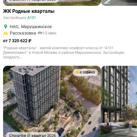
ЖК Родные кварталы
Застройщик
А101
НАО
,
Марушкинское
Рассказовка
15 мин.
от 7 320 622 ₽
“Родные кварталы” - жилой комплекс комфорт-класса от “А101
Девелопмент” в Новой Москве, в районе Марушкинское. Застройщик
предлага...
4.98
49
Строится III квартал 2026