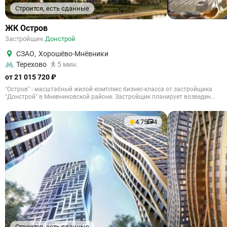
Строится, есть сданные
ЖК Остров
Застройщик
Донстрой
СЗАО
,
Хорошёво-Мнёвники
Терехово
5 мин.
от 21 015 720 ₽
“Остров” - масштабный жилой комплекс бизнес-класса от застройщика
“Донстрой” в Мневниковской районе. Застройщик планирует возведен...
4.75
4
Строится, есть сданные