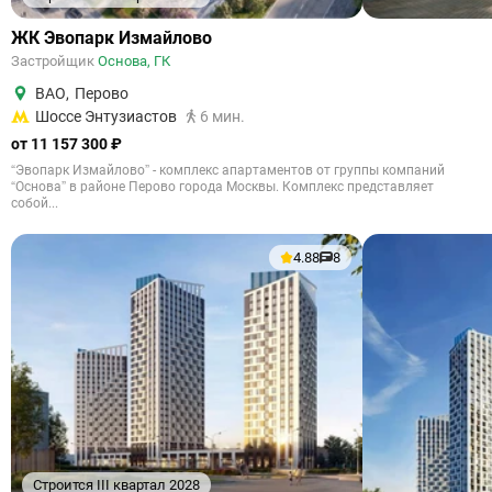
ЖК Эвопарк Измайлово
Застройщик
Основа, ГК
ВАО
,
Перово
Шоссе Энтузиастов
6 мин.
от 11 157 300 ₽
“Эвопарк Измайлово” - комплекс апартаментов от группы компаний
“Основа” в районе Перово города Москвы. Комплекс представляет
собой...
4.88
8
Строится III квартал 2028