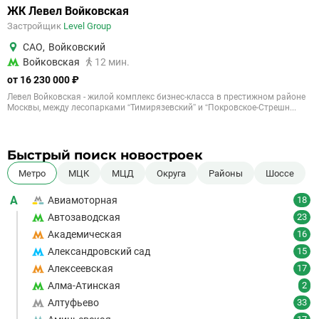
ЖК Левел Войковская
Застройщик
Level Group
САО
,
Войковский
Войковская
12 мин.
от 16 230 000 ₽
Левел Войковская - жилой комплекс бизнес-класса в престижном районе
Москвы, между лесопарками “Тимирязевский” и “Покровское-Стрешн...
Быстрый поиск новостроек
Метро
МЦК
МЦД
Округа
Районы
Шоссе
А
Авиамоторная
18
Автозаводская
23
Академическая
16
Александровский сад
15
Алексеевская
17
Алма-Атинская
2
Алтуфьево
33