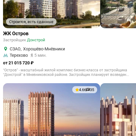
Строится, есть сданные
ЖК Остров
Застройщик
Донстрой
СЗАО
,
Хорошёво-Мнёвники
Терехово
5 мин.
от 21 015 720 ₽
“Остров” - масштабный жилой комплекс бизнес-класса от застройщика
“Донстрой” в Мневниковской районе. Застройщик планирует возведен...
4.66
35