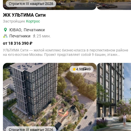
Строится III квартал 2028
ЖК УЛЬТИМА Сити
Застройщик
Кортрос
ЮВАО
,
Печатники
Печатники
25 мин.
от 18 316 390 ₽
УЛЬТИМА Сити — жилой комплекс бизнес-класса в перспективном районе
на юго-востоке Москвы. Проект представляет собой 9 башен, этажн...
4.98
49
Строится III квартал 2026