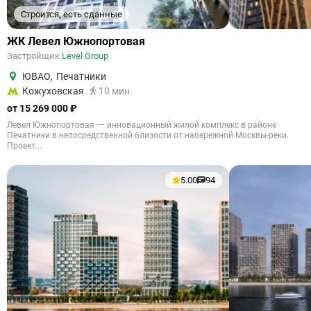
Строится, есть сданные
ЖК Левел Южнопортовая
Застройщик
Level Group
ЮВАО
,
Печатники
Кожуховская
10 мин.
от 15 269 000 ₽
Левел Южнопортовая 一 инновационный жилой комплекс в районе
Печатники в непосредственной близости от набережной Москвы-реки.
Проект...
5.00
94