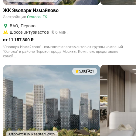
ЖК Эвопарк Измайлово
Застройщик
Основа, ГК
ВАО
,
Перово
Шоссе Энтузиастов
6 мин.
от 11 157 300 ₽
“Эвопарк Измайлово” - комплекс апартаментов от группы компаний
“Основа” в районе Перово города Москвы. Комплекс представляет
собой...
5.00
21
Строится IV квартал 2029