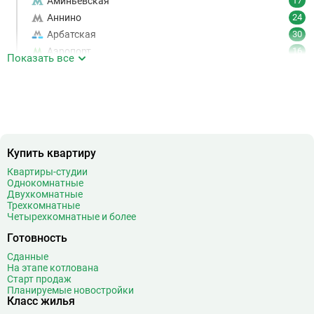
Аминьевская
17
Аннино
24
Арбатская
30
Аэропорт
16
Показать все
Аэропорт Внуково
7
Б
Бабушкинская
49
Багратионовская
16
Баррикадная
21
Бауманская
25
Купить квартиру
Беговая
11
Квартиры-студии
Беломорская
24
Однокомнатные
Белорусская
23
Двухкомнатные
Трехкомнатные
Беляево
11
Четырехкомнатные и более
Бибирево
19
Готовность
Библиотека имени Ленина
14
Сданные
Битцевский парк
3
На этапе котлована
Борисово
3
Старт продаж
Планируемые новостройки
Боровицкая
15
Класс жилья
Боровское шоссе
12