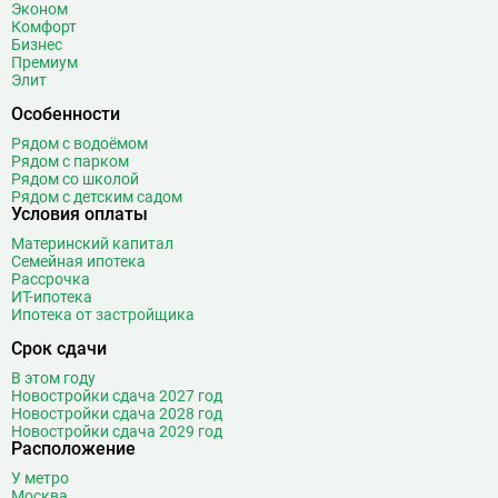
Эконом
Ботанический сад
20
Комфорт
Бизнес
Братиславская
12
Премиум
Бульвар Адмирала Ушакова
5
Элит
Бульвар Дмитрия Донского
20
Особенности
Бульвар Рокоссовского
22
Рядом с водоёмом
Бунинская аллея
15
Рядом с парком
Рядом со школой
Бутырская
13
Рядом с детским садом
Условия оплаты
В
Вавиловская
1
Материнский капитал
Варшавская
2
Семейная ипотека
ВДНХ
31
Рассрочка
ИТ-ипотека
Верхние Лихоборы
18
Ипотека от застройщика
Владыкино
15
Срок сдачи
Водный стадион
28
В этом году
Войковская
26
Новостройки сдача 2027 год
Волгоградский проспект
11
Новостройки сдача 2028 год
Новостройки сдача 2029 год
Волжская
12
Расположение
Волоколамская
28
У метро
Волхонка
0
Москва