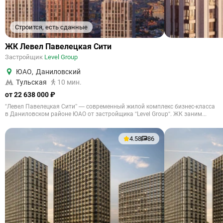
Строится, есть сданные
ЖК Левел Павелецкая Сити
Застройщик
Level Group
ЮАО
,
Даниловский
Тульская
10 мин.
от 22 638 000 ₽
"Левел Павелецкая Сити” — современный жилой комплекс бизнес-класса
в Даниловском районе ЮАО от застройщика “Level Group“. ЖК заним...
4.58
86