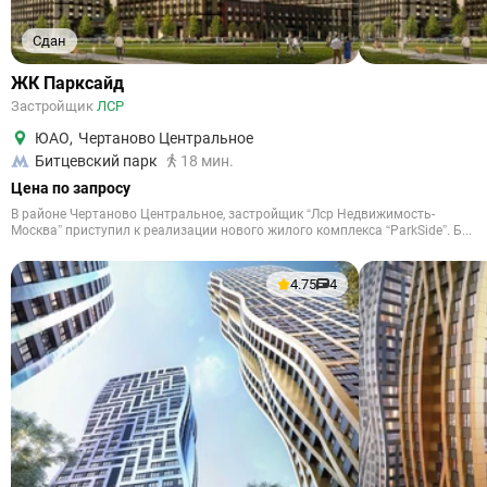
Сдан
ЖК Парксайд
Застройщик
ЛСР
ЮАО
,
Чертаново Центральное
Битцевский парк
18 мин.
Цена по запросу
В районе Чертаново Центральное, застройщик “Лср Недвижимость-
Москва” приступил к реализации нового жилого комплекса “ParkSide”. Б...
4.75
4