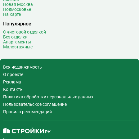
Воробьёвы горы
10
Новая Москва
Подмосковье
Воронцовская
6
На карте
Выставочная
16
Популярное
Выставочный центр
17
С чистовой отделкой
Выхино
20
Без отделки
Апартаменты
Г
Генерала Тюленева
0
Малоэтажные
Говорово
14
Д
Давыдково
14
Вся недвижимость
Деловой центр
26
О проекте
Динамо
20
Реклама
Дмитровская
16
Контакты
Добрынинская
17
Политика обработки персональных данных
Домодедовская
37
Пользовательское соглашение
Дорогомиловская
0
Правила рекомендаций
Достоевская
8
Дубровка
14
Ж
Жулебино
43