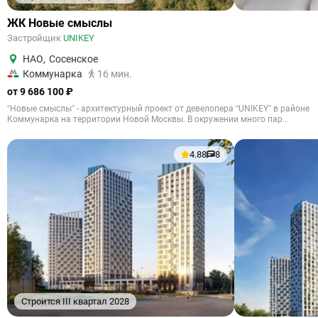
ЖК Новые смыслы
Застройщик
UNIKEY
НАО
,
Сосенское
Коммунарка
16 мин.
от 9 686 100 ₽
“Новые смыслы” - архитектурный проект от девелопера “UNIKEY” в районе
Коммунарка на территории Новой Москвы. В окружении много пар...
4.88
8
Строится III квартал 2028