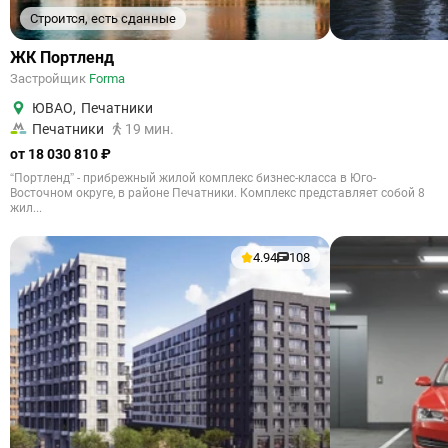
Строится, есть сданные
ЖК Портленд
Застройщик
Forma
ЮВАО
,
Печатники
Печатники
19 мин.
от 18 030 810 ₽
“Портленд” - прибрежный жилой комплекс бизнес-класса в Юго-
Восточном округе, в районе Печатники. Комплекс представляет собой 8
жил...
4.94
108