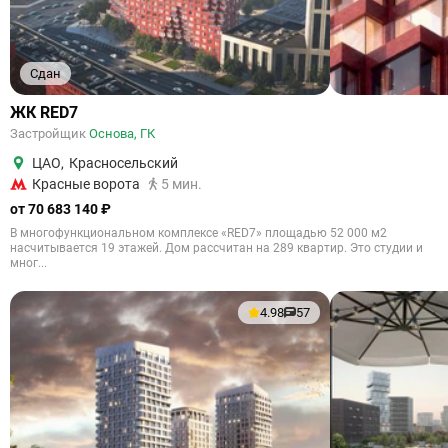
Сдан
ЖК RED7
Застройщик
Основа, ГК
ЦАО
,
Красносельский
Красные ворота
5 мин.
от 70 683 140 ₽
В многофункциональном комплексе «RED7» площадью 52 000 м2
насчитывается 19 этажей. Дом рассчитан на 289 квартир. Это студии и
мног...
4.98
57