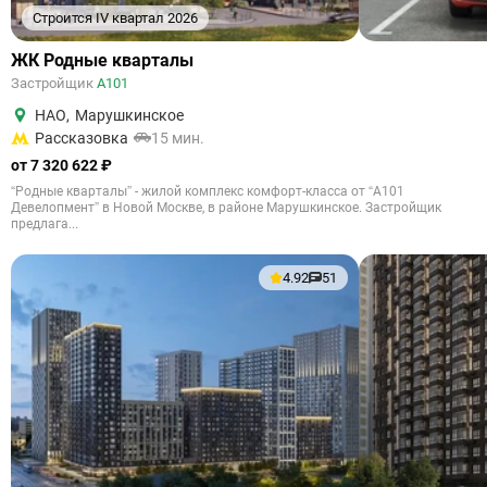
Строится IV квартал 2026
ЖК Родные кварталы
Застройщик
А101
НАО
,
Марушкинское
Рассказовка
15 мин.
от 7 320 622 ₽
“Родные кварталы” - жилой комплекс комфорт-класса от “А101
Девелопмент” в Новой Москве, в районе Марушкинское. Застройщик
предлага...
4.92
51