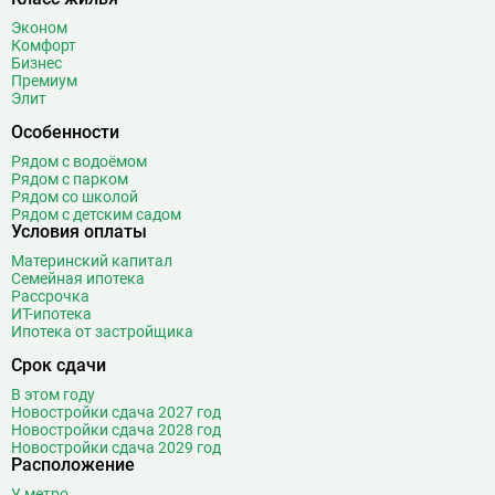
Боровское шоссе
12
Эконом
Ботанический сад
20
Комфорт
Бизнес
Братиславская
12
Премиум
Бульвар Адмирала Ушакова
5
Элит
Бульвар Дмитрия Донского
20
Особенности
Бульвар Рокоссовского
22
Рядом с водоёмом
Бунинская аллея
15
Рядом с парком
Рядом со школой
Бутырская
13
Рядом с детским садом
Условия оплаты
В
Вавиловская
1
Материнский капитал
Варшавская
2
Семейная ипотека
ВДНХ
31
Рассрочка
ИТ-ипотека
Верхние Лихоборы
18
Ипотека от застройщика
Владыкино
15
Срок сдачи
Водный стадион
28
В этом году
Войковская
26
Новостройки сдача 2027 год
Волгоградский проспект
11
Новостройки сдача 2028 год
Новостройки сдача 2029 год
Волжская
12
Расположение
Волоколамская
28
У метро