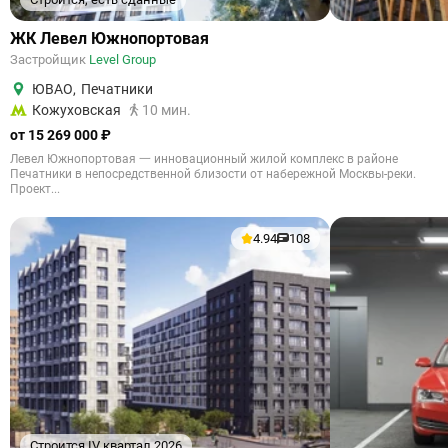
ЖК Левел Южнопортовая
Застройщик
Level Group
ЮВАО
,
Печатники
Кожуховская
10 мин.
от 15 269 000 ₽
Левел Южнопортовая 一 инновационный жилой комплекс в районе
Печатники в непосредственной близости от набережной Москвы-реки.
Проект...
4.94
108
Строится IV квартал 2026