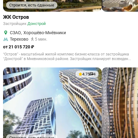
Строится, есть сданные
ЖК Остров
Застройщик
Донстрой
СЗАО
,
Хорошёво-Мнёвники
Терехово
5 мин.
от 21 015 720 ₽
“Остров” - масштабный жилой комплекс бизнес-класса от застройщика
“Донстрой” в Мневниковской районе. Застройщик планирует возведен...
4.75
4
Строится, есть сданные