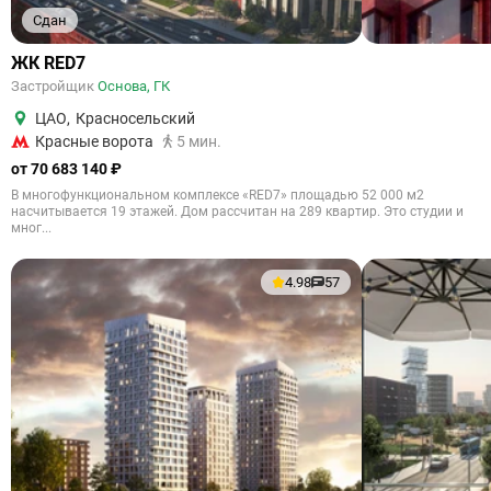
Сдан
ЖК RED7
Застройщик
Основа, ГК
ЦАО
,
Красносельский
Красные ворота
5 мин.
от 70 683 140 ₽
В многофункциональном комплексе «RED7» площадью 52 000 м2
насчитывается 19 этажей. Дом рассчитан на 289 квартир. Это студии и
мног...
4.98
57