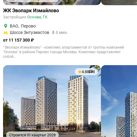
ЖК Эвопарк Измайлово
Застройщик
Основа, ГК
ВАО
,
Перово
Шоссе Энтузиастов
6 мин.
от 11 157 300 ₽
“Эвопарк Измайлово” - комплекс апартаментов от группы компаний
“Основа” в районе Перово города Москвы. Комплекс представляет
собой...
4.88
8
Строится III квартал 2028