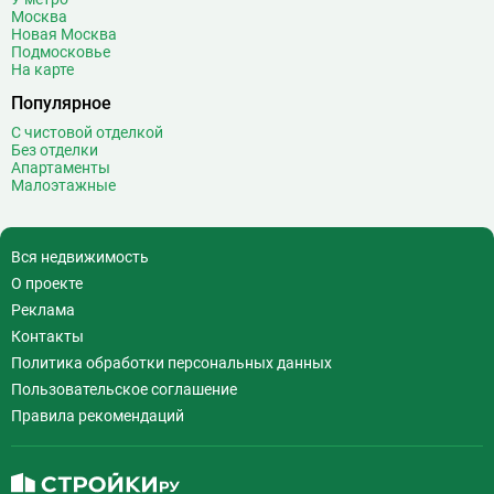
Волхонка
0
Москва
Воробьёвы горы
10
Новая Москва
Подмосковье
Воронцовская
6
На карте
Выставочная
16
Популярное
Выставочный центр
17
С чистовой отделкой
Выхино
20
Без отделки
Апартаменты
Г
Генерала Тюленева
0
Малоэтажные
Говорово
14
Д
Давыдково
14
Вся недвижимость
Деловой центр
26
О проекте
Динамо
20
Реклама
Дмитровская
16
Контакты
Добрынинская
17
Политика обработки персональных данных
Домодедовская
37
Пользовательское соглашение
Дорогомиловская
0
Правила рекомендаций
Достоевская
8
Дубровка
14
Ж
Жулебино
43