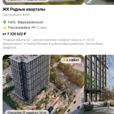
ЖК Родные кварталы
Застройщик
А101
НАО
,
Марушкинское
Рассказовка
15 мин.
от 7 320 622 ₽
“Родные кварталы” - жилой комплекс комфорт-класса от “А101
Девелопмент” в Новой Москве, в районе Марушкинское. Застройщик
предлага...
4.98
49
Строится III квартал 2026