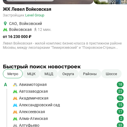
ЖК Левел Войковская
Застройщик
Level Group
САО
,
Войковский
Войковская
12 мин.
от 16 230 000 ₽
Левел Войковская - жилой комплекс бизнес-класса в престижном районе
Москвы, между лесопарками “Тимирязевский” и “Покровское-Стрешн...
Быстрый поиск новостроек
Метро
МЦК
МЦД
Округа
Районы
Шоссе
А
Авиамоторная
18
Автозаводская
23
Академическая
16
Александровский сад
15
Алексеевская
17
Алма-Атинская
2
Алтуфьево
33