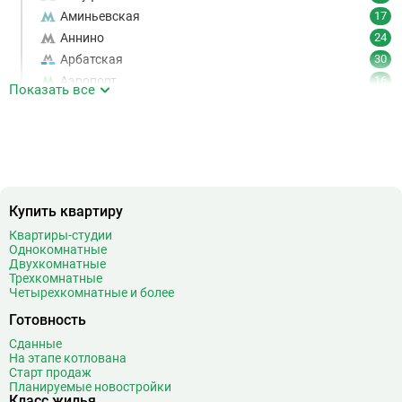
Аминьевская
17
Аннино
24
Арбатская
30
Аэропорт
16
Показать все
Аэропорт Внуково
7
Б
Бабушкинская
49
Багратионовская
16
Баррикадная
21
Бауманская
25
Купить квартиру
Беговая
11
Квартиры-студии
Беломорская
24
Однокомнатные
Белорусская
23
Двухкомнатные
Трехкомнатные
Беляево
11
Четырехкомнатные и более
Бибирево
19
Готовность
Библиотека имени Ленина
14
Сданные
Битцевский парк
3
На этапе котлована
Борисово
3
Старт продаж
Планируемые новостройки
Боровицкая
15
Класс жилья