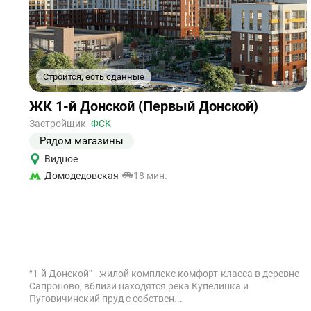
Строится, есть сданные
1
2
3
4
5
Ссылка
ЖК 1-й Донской (Первый Донской)
на
объект
Застройщик
ФСК
Рядом магазины
Видное
Домодедовская
18 мин.
“1-й Донской” - жилой комплекс комфорт-класса в деревне
Сапроново, вблизи находятся река Купелинка и
Пуговичинский пруд с собствен...