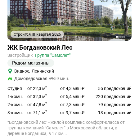
Строится III квартал 2026
1
2
3
4
5
Ссылка
ЖК Богдановский Лес
на
объект
Застройщик
Группа "Самолет"
Рядом магазины
Видное
,
Ленинский
Домодедовская
59 мин.
2
от 22,3 м
Студия
от 4,3 млн ₽
55 предложений
2
от 32,3 м
1-комн.
от 5,4 млн ₽
220 предложений
2
от 47,8 м
2-комн.
от 7,3 млн ₽
79 предложений
2
от 71,1 м
3-комн.
от 9,7 млн ₽
13 предложений
“Богдановский лес” - жилой комплекс комфорт-класса от
группы компаний “Самолет” в Московской области, в
деревне Богданиха, в 17 км...