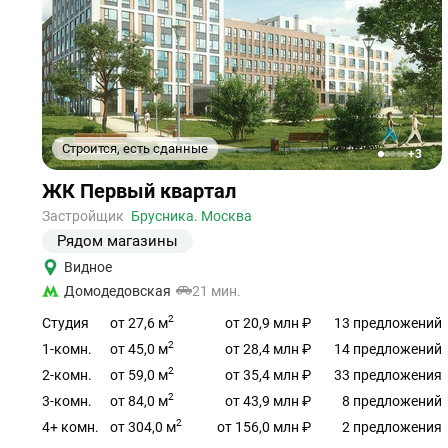
Строится, есть сданные
+3
1
2
3
4
5
Ссылка
ЖК Первый квартал
на
объект
Застройщик
Брусника. Москва
Рядом магазины
Видное
Домодедовская
21 мин.
2
от 27,6 м
Студия
от 20,9 млн ₽
13 предложений
2
от 45,0 м
1-комн.
от 28,4 млн ₽
14 предложений
2
от 59,0 м
2-комн.
от 35,4 млн ₽
33 предложения
2
от 84,0 м
3-комн.
от 43,9 млн ₽
8 предложений
2
от 304,0 м
4+ комн.
от 156,0 млн ₽
2 предложения