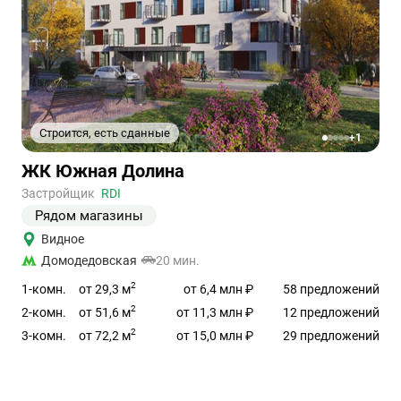
Строится, есть сданные
+1
1
2
3
4
5
Ссылка
ЖК Южная Долина
на
объект
Застройщик
RDI
Рядом магазины
Видное
Домодедовская
20 мин.
2
от 29,3 м
1-комн.
от 6,4 млн ₽
58 предложений
2
от 51,6 м
2-комн.
от 11,3 млн ₽
12 предложений
2
от 72,2 м
3-комн.
от 15,0 млн ₽
29 предложений