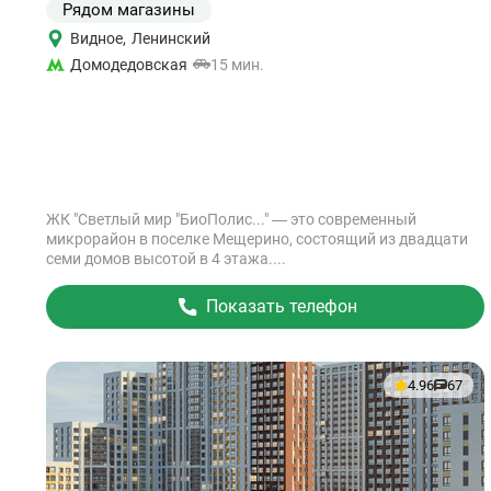
Рядом магазины
Видное
,
Ленинский
Домодедовская
15 мин.
ЖК "Светлый мир "БиоПолис..." — это современный
микрорайон в поселке Мещерино, состоящий из двадцати
семи домов высотой в 4 этажа....
Показать телефон
4.96
67