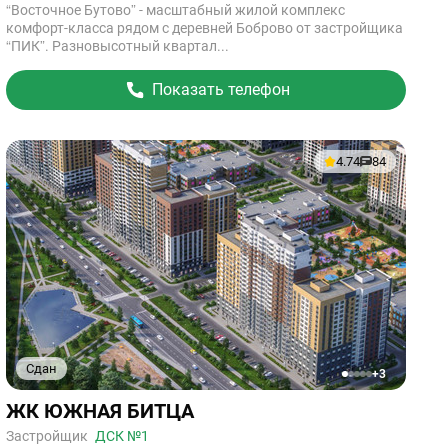
“Восточное Бутово” - масштабный жилой комплекс
комфорт-класса рядом с деревней Боброво от застройщика
“ПИК”. Разновысотный квартал...
Показать телефон
4.74
84
Сдан
+3
1
2
3
4
5
Ссылка
ЖК ЮЖНАЯ БИТЦА
на
объект
Застройщик
ДСК №1