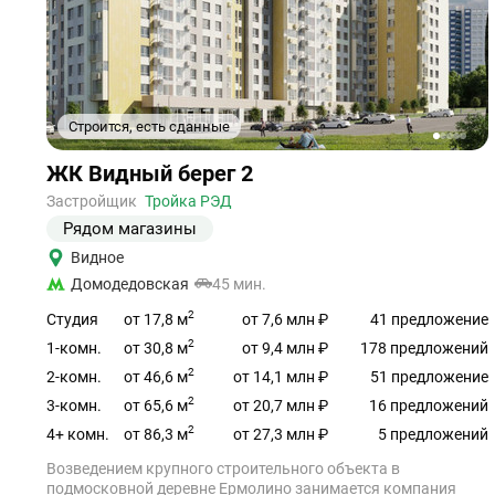
Строится, есть сданные
1
2
3
4
5
Ссылка
ЖК Видный берег 2
на
объект
Застройщик
Тройка РЭД
Рядом магазины
Видное
Домодедовская
45 мин.
2
от 17,8 м
Студия
от 7,6 млн ₽
41 предложение
2
от 30,8 м
1-комн.
от 9,4 млн ₽
178 предложений
2
от 46,6 м
2-комн.
от 14,1 млн ₽
51 предложение
2
от 65,6 м
3-комн.
от 20,7 млн ₽
16 предложений
2
от 86,3 м
4+ комн.
от 27,3 млн ₽
5 предложений
Возведением крупного строительного объекта в
подмосковной деревне Ермолино занимается компания