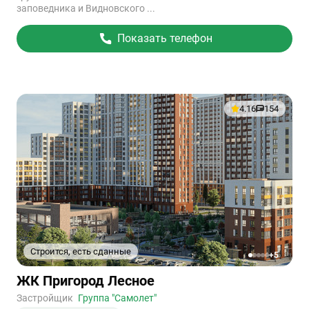
заповедника и Видновского ...
Показать телефон
4.16
154
Строится, есть сданные
+5
1
2
3
4
5
Ссылка
ЖК Пригород Лесное
на
объект
Застройщик
Группа "Самолет"