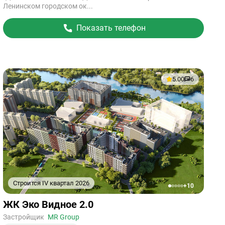
Ленинском городском ок...
Показать телефон
5.00
6
Строится IV квартал 2026
+10
1
2
3
4
5
Ссылка
ЖК Эко Видное 2.0
на
объект
Застройщик
MR Group