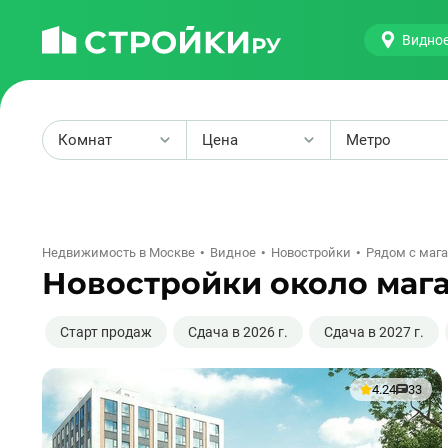
Видно
Комнат
Цена
Метро
2
Недвижимость в Москве
Видное
Новостройки
Рядом с маг
Новостройки около маг
Старт продаж
Сдача в 2026 г.
Сдача в 2027 г.
4.24
33