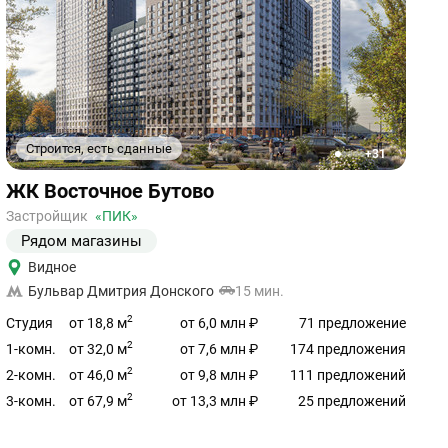
Строится, есть сданные
+31
1
2
3
4
5
Ссылка
ЖК Восточное Бутово
на
объект
Застройщик
«ПИК»
Рядом магазины
Видное
Бульвар Дмитрия Донского
15 мин.
2
от 18,8 м
Студия
от 6,0 млн ₽
71 предложение
2
от 32,0 м
1-комн.
от 7,6 млн ₽
174 предложения
2
от 46,0 м
2-комн.
от 9,8 млн ₽
111 предложений
2
от 67,9 м
3-комн.
от 13,3 млн ₽
25 предложений