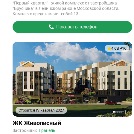
“Первый квартал” - жилой комплекс от застройщика
“Брусника” в Ленинском районе Московской области.
Комплекс представляет собой 13 ...
Показать телефон
4.63
16
Строится IV квартал 2027
+1
1
2
3
4
5
Ссылка
ЖК Живописный
на
объект
Застройщик
Гранель