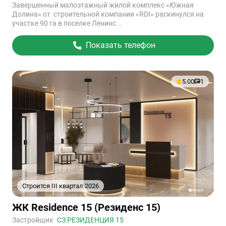
Завершенный малоэтажный жилой комплекс «Южная
Долина» от строительной компании «RDI» раскинулся на
участке 90 га в поселке Ленинс...
Показать телефон
5.00
1
Строится III квартал 2026
1
2
3
4
5
Ссылка
ЖК Residence 15 (Резиденс 15)
на
объект
Застройщик
СЗ РЕЗИДЕНЦИЯ 15