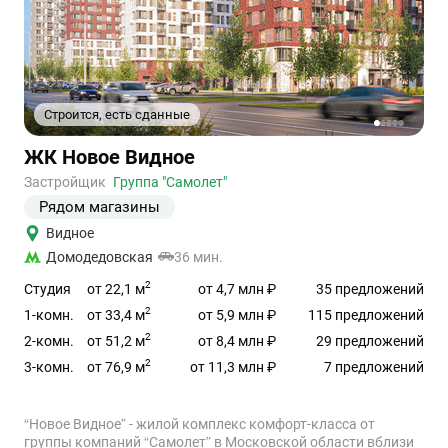
Строится, есть сданные
1
2
3
4
5
Ссылка
ЖК Новое Видное
на
объект
Застройщик
Группа "Самолет"
Рядом магазины
Видное
Домодедовская
36 мин.
2
от 22,1 м
Студия
от 4,7 млн ₽
35 предложений
2
от 33,4 м
1-комн.
от 5,9 млн ₽
115 предложений
2
от 51,2 м
2-комн.
от 8,4 млн ₽
29 предложений
2
от 76,9 м
3-комн.
от 11,3 млн ₽
7 предложений
“Новое Видное” - жилой комплекс комфорт-класса от
группы компаний “Самолет” в Московской области вблизи