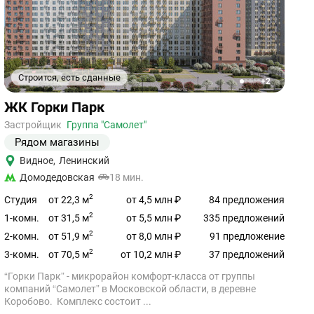
Строится, есть сданные
+2
1
2
3
4
5
Ссылка
ЖК Горки Парк
на
объект
Застройщик
Группа "Самолет"
Рядом магазины
Видное
,
Ленинский
Домодедовская
18 мин.
2
от 22,3 м
Студия
от 4,5 млн ₽
84 предложения
2
от 31,5 м
1-комн.
от 5,5 млн ₽
335 предложений
2
от 51,9 м
2-комн.
от 8,0 млн ₽
91 предложение
2
от 70,5 м
3-комн.
от 10,2 млн ₽
37 предложений
“Горки Парк” - микрорайон комфорт-класса от группы
компаний “Самолет” в Московской области, в деревне
Коробово. Комплекс состоит ...