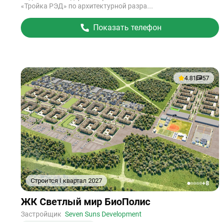
«Тройка РЭД» по архитектурной разра...
Показать телефон
4.81
57
Строится I квартал 2027
+8
1
2
3
4
5
Ссылка
ЖК Светлый мир БиоПолис
на
объект
Застройщик
Seven Suns Development