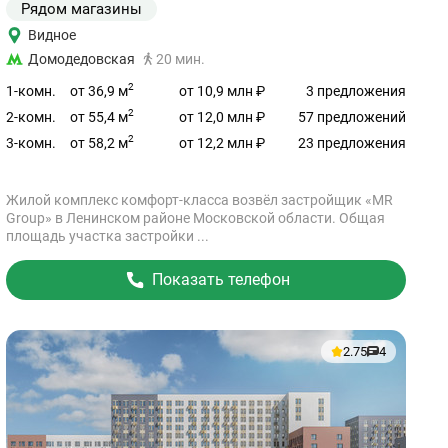
Рядом магазины
Видное
Домодедовская
20 мин.
2
от 36,9 м
1-комн.
от 10,9 млн ₽
3 предложения
2
от 55,4 м
2-комн.
от 12,0 млн ₽
57 предложений
2
от 58,2 м
3-комн.
от 12,2 млн ₽
23 предложения
Жилой комплекс комфорт-класса возвёл застройщик «MR
Group» в Ленинском районе Московской области. Общая
площадь участка застройки ...
Показать телефон
2.75
4