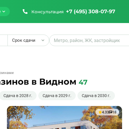
+7 (495) 308-07-97
Консультация
е
Срок сдачи
₽
азинами
азинов в Видном
47
₽
Сдача в 2028 г.
Сдача в 2029 г.
Сдача в 2030 г.
4.33
18