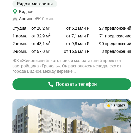
Рядом магазины
Видное
Аннино
10 мин.
2
от 28,2 м
Студия
от 6,2 млн ₽
27 предложений
2
от 32,9 м
1-комн.
от 7,1 млн ₽
71 предложение
2
от 48,1 м
2-комн.
от 9,8 млн ₽
90 предложений
2
от 67,0 м
3-комн.
от 16,6 млн ₽
3 предложения
ЖК «Живописный» - это новый малоэтажный проект от
застройщика «Гранель». Он расположен неподалеку от
города Видное, между деревне...
Показать телефон
4.34
67