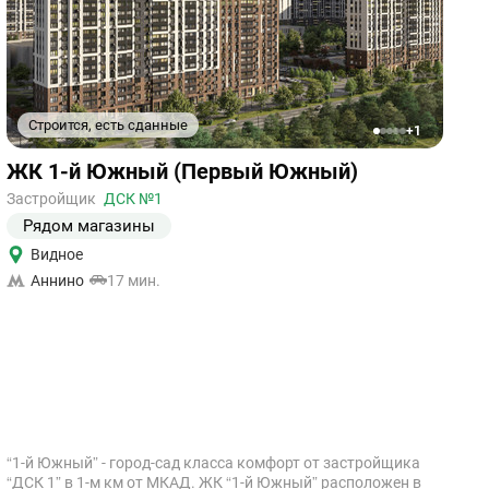
Строится, есть сданные
+1
1
2
3
4
5
Ссылка
ЖК 1-й Южный (Первый Южный)
на
объект
Застройщик
ДСК №1
Рядом магазины
Видное
Аннино
17 мин.
“1-й Южный” - город-сад класса комфорт от застройщика
“ДСК 1” в 1-м км от МКАД. ЖК “1-й Южный” расположен в