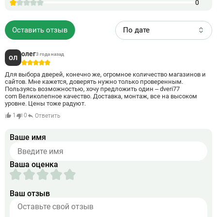
площадью от 454 м² 
0
самостоятельно регулировать температуру в
Во всех квартирах з
помещениях. За снабжение собственников
современные инжене
максимально чистой водой отвечают надежные
и установил деревян
фильтры.
ЖК огорожена по пер
Оставить отзыв
По дате
жителей отвечает ох
круглосуточно. Инф
развита на должном 
олег
3 года назад
ОЛ
5
Для выбора дверей, конечно же, огромное количество магазинов и
сайтов. Мне кажется, доверять нужно только проверенным.
Пользуясь возможностью, хочу предложить один – dveri77
com Великолепное качество. Доставка, монтаж, все на высоком
уровне. Цены тоже радуют.
1
0
Ответить
Ваше имя
Ваша оценка
Ваш отзыв