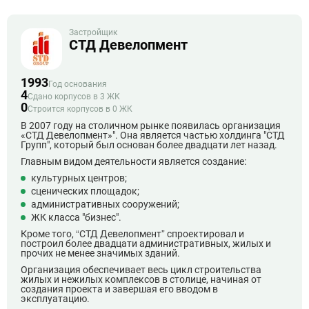
Застройщик
СТД Девелопмент
1993
Год основания
4
Сдано корпусов в 3 ЖК
0
Строится корпусов в 0 ЖК
В 2007 году на столичном рынке появилась организация
«СТД Девелопмент»". Она является частью холдинга "СТД
Групп", который был основан более двадцати лет назад.
Главным видом деятельности является создание:
культурных центров;
сценических площадок;
административных сооружений;
ЖК класса "бизнес".
Кроме того, “СТД Девелопмент” спроектировал и
построил более двадцати административных, жилых и
прочих не менее значимых зданий.
Организация обеспечивает весь цикл строительства
жилых и нежилых комплексов в столице, начиная от
создания проекта и завершая его вводом в
эксплуатацию.