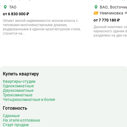
ТАО
ВАО
,
Восточн
Немчиновка
от 6 830 000 ₽
от 7 770 180 ₽
Объект жилой недвижимости эконом-класса с
типовыми многоквартирными домами,
Данный комплекс со
выдержанными в едином архитектурном стиле,
каркасного здания в
строится на...
разделено на две час
Купить квартиру
Квартиры-студии
Однокомнатные
Двухкомнатные
Трехкомнатные
Четырехкомнатные и более
Готовность
Сданные
На этапе котлована
Старт продаж