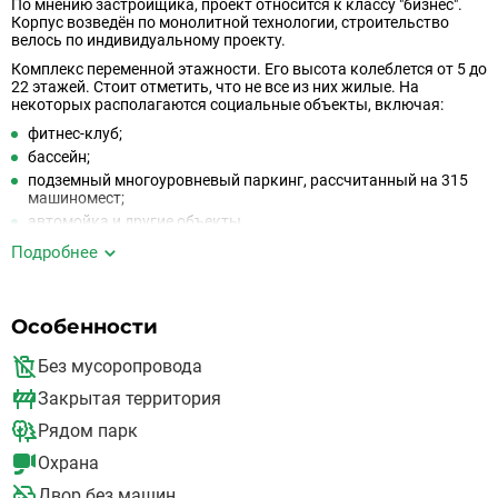
По мнению застройщика, проект относится к классу "бизнес".
Корпус возведён по монолитной технологии, строительство
велось по индивидуальному проекту.
Комплекс переменной этажности. Его высота колеблется от 5 до
22 этажей. Стоит отметить, что не все из них жилые. На
некоторых располагаются социальные объекты, включая:
фитнес-клуб;
бассейн;
подземный многоуровневый паркинг, рассчитанный на 315
машиномест;
автомойка и другие объекты.
Территория ЖК находится под круглосуточной охраной. В
Подробнее
местах общего пользования застройщик установил
видеонаблюдение, а попасть в дом можно только миновав
систему контроля доступа.
Особенности
В общей сложности в проект входит 192 квартиры.
Минимальная площадь апартаментов составляет 66 м², а
Без мусоропровода
максимальная — 255. Отличительной чертой квартир являются
свободные планировки, поэтому жители смогут самостоятельно
Закрытая территория
разграничивать пространство.
Рядом парк
Кроме того, застройщик предлагает пентхаусы и двухуровневые
апартаменты, из окон которых открывается великолепный вид
Охрана
на столицу.
Двор без машин