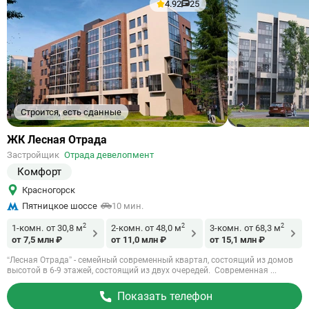
4.92
25
Строится, есть сданные
Ссылка
ЖК Лесная Отрада
на
Застройщик
Отрада девелопмент
объект
Комфорт
Красногорск
Пятницкое шоссе
10 мин.
2
2
2
1-комн.
от 30,8 м
2-комн.
от 48,0 м
3-комн.
от 68,3 м
от 7,5 млн ₽
от 11,0 млн ₽
от 15,1 млн ₽
“Лесная Отрада” - семейный современный квартал, состоящий из домов
высотой в 6-9 этажей, состоящий из двух очередей. Современная ...
Показать телефон