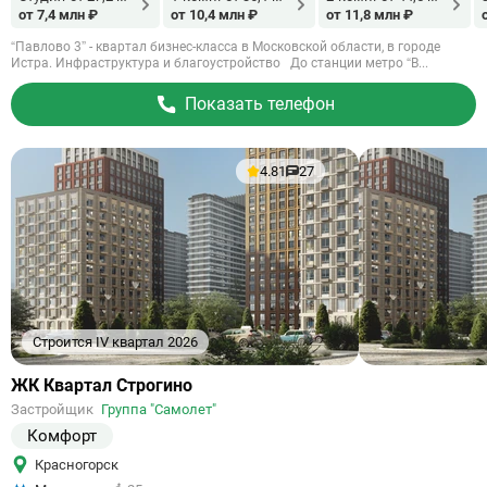
от 7,4 млн ₽
от 10,4 млн ₽
от 11,8 млн ₽
“Павлово 3” - квартал бизнес-класса в Московской области, в городе
Истра. Инфраструктура и благоустройство До станции метро “В...
Показать телефон
4.81
27
Строится IV квартал 2026
Ссылка
ЖК Квартал Строгино
на
Застройщик
Группа "Самолет"
объект
Комфорт
Красногорск