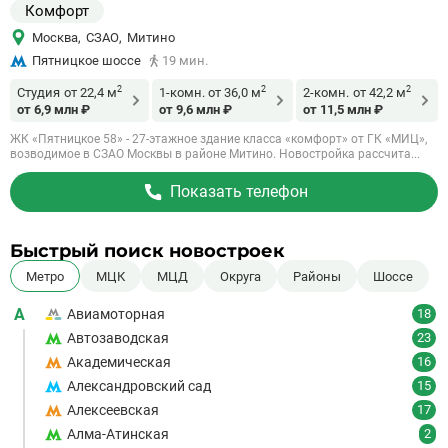
Комфорт
Москва
,
СЗАО
,
Митино
Пятницкое шоссе
19 мин.
2
2
2
Студия
от 22,4 м
1-комн.
от 36,0 м
2-комн.
от 42,2 м
от 6,9 млн ₽
от 9,6 млн ₽
от 11,5 млн ₽
ЖК «Пятницкое 58» - 27-этажное здание класса «комфорт» от ГК «МИЦ»,
возводимое в СЗАО Москвы в районе Митино. Новостройка рассчита...
Показать телефон
Быстрый поиск новостроек
Метро
МЦК
МЦД
Округа
Районы
Шоссе
А
Авиамоторная
18
Автозаводская
23
Академическая
16
Александровский сад
15
Алексеевская
17
Алма-Атинская
2