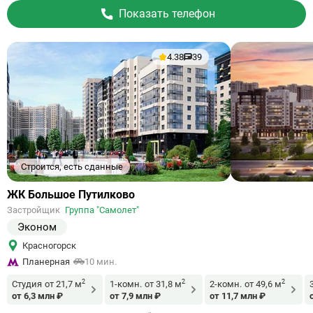
Показать телефон
4.38
39
Строится, есть сданные
Ссылка
ЖК Большое Путилково
на
Застройщик
Группа "Самолет"
объект
Эконом
Красногорск
Планерная
10 мин.
2
2
2
Студия
от 21,7 м
1-комн.
от 31,8 м
2-комн.
от 49,6 м
от 6,3 млн ₽
от 7,9 млн ₽
от 11,7 млн ₽