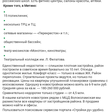
российских школ. Есть фитнес-центры, салоны красоты, аптеки.
Волхонка
0
Кроме того, в Митино:
Воробьёвы горы
10
15 поликлиник;
Воронцовская
6
Выставочная
16
несколько ТРЦ и ТЦ;
Выставочный центр
17
сетевые магазины — «Перекресток» и т.п.;
Выхино
20
общественный бассейн;
Г
Генерала Тюленева
0
Говорово
14
театр мюзиклов «Монотон», кинотеатры;
Д
Давыдково
14
Театральный колледж им. Л. Филатова.
Деловой центр
26
Единственный недостаток — слишком плотная застройка, район
построили в советское время буквально за 10 лет. Отсюда
Динамо
20
однотипное жилье.
Комфорт-класс
— только в новых ЖК. Район
Дмитровская
16
переполнен. Строительные проекты ведутся, но только по
реновации. Цены на квартиры улучшенной планировки сравнимы с
Добрынинская
17
московскими. Однушку в новостройках можно взять за 6-9 млн руб.
Средняя цена за кв.м. — 180-260 000 рублей.
Домодедовская
37
Сравнительно недорогие только студии — от 4,5 млн.
Дорогомиловская
0
В нашем каталоге новостроек рядом с МЦД Волоколамская мы
Достоевская
8
разместили все квартиры от застройщиков района. В продаже
можно найти и офисы.
Дубровка
14
Пользоваться поисковым сервисом портала «Стройки.ру» удобно.