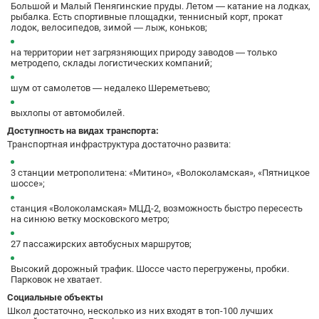
Боровицкая
15
Большой и Малый Пенягинские пруды. Летом — катание на лодках,
рыбалка. Есть спортивные площадки, теннисный корт, прокат
Боровское шоссе
12
лодок, велосипедов, зимой — лыж, коньков;
Ботанический сад
20
на территории нет загрязняющих природу заводов — только
Братиславская
12
метродепо, склады логистических компаний;
Бульвар Адмирала Ушакова
5
шум от самолетов — недалеко Шереметьево;
Бульвар Дмитрия Донского
20
Бульвар Рокоссовского
22
выхлопы от автомобилей.
Бунинская аллея
15
Доступность на видах транспорта:
Бутырская
13
Транспортная инфраструктура достаточно развита:
В
Вавиловская
1
3 станции метрополитена: «Митино», «Волоколамская», «Пятницкое
Варшавская
2
шоссе»;
ВДНХ
31
станция «Волоколамская» МЦД-2, возможность быстро пересесть
Верхние Лихоборы
18
на синюю ветку московского метро;
Владыкино
15
27 пассажирских автобусных маршрутов;
Водный стадион
28
Войковская
26
Высокий дорожный трафик. Шоссе часто перегружены, пробки.
Парковок не хватает.
Волгоградский проспект
11
Социальные объекты
Волжская
12
Школ достаточно, несколько из них входят в топ-100 лучших
Волоколамская
28