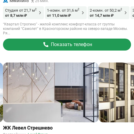
Мякинино
25 мин.
2
2
2
Студия
от 21,7 м
1-комн.
от 31,6 м
2-комн.
от 50,2 м
от 8,7 млн ₽
от 11,0 млн ₽
от 14,7 млн ₽
“Квартал Строгино” - жилой комплекс комфорт-класса от группы
компаний “Самолет” в Красногорском районе на северо-западе Москвы.
Ря...
Показать телефон
Ссылка
ЖК Левел Стрешнево
на