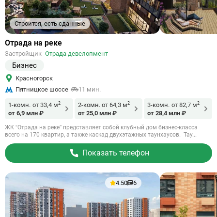
Строится, есть сданные
Ссылка
Отрада на реке
на
Застройщик
Отрада девелопмент
объект
Бизнес
Красногорск
Пятницкое шоссе
11 мин.
2
2
2
1-комн.
от 33,4 м
2-комн.
от 64,3 м
3-комн.
от 82,7 м
от 6,9 млн ₽
от 25,0 млн ₽
от 28,4 млн ₽
ЖК “Отрада на реке” представляет собой клубный дом бизнес-класса
всего на 170 квартир, а также каскад двухэтажных таунхаусов. Тау...
Показать телефон
4.50
6