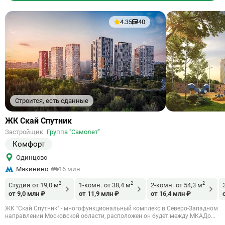
4.35
40
Строится, есть сданные
Ссылка
ЖК Скай Спутник
на
Застройщик
Группа "Самолет"
объект
Комфорт
Одинцово
Мякинино
16 мин.
2
2
2
Студия
от 19,0 м
1-комн.
от 38,4 м
2-комн.
от 54,3 м
от 9,0 млн ₽
от 11,9 млн ₽
от 16,4 млн ₽
ЖК "Скай Спутник" - многофункциональный комплекс в Северо-Западном
направлении Московской области, расположен он будет между МКАДо...