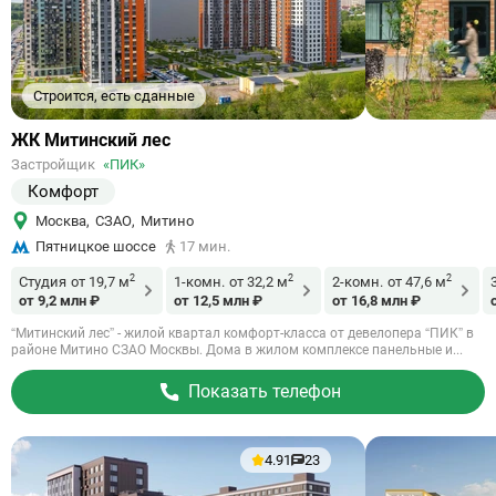
Строится, есть сданные
Ссылка
ЖК Митинский лес
на
Застройщик
«ПИК»
объект
Комфорт
Москва
,
СЗАО
,
Митино
Пятницкое шоссе
17 мин.
2
2
2
Студия
от 19,7 м
1-комн.
от 32,2 м
2-комн.
от 47,6 м
от 9,2 млн ₽
от 12,5 млн ₽
от 16,8 млн ₽
“Митинский лес” - жилой квартал комфорт-класса от девелопера “ПИК” в
районе Митино СЗАО Москвы. Дома в жилом комплексе панельные и...
Показать телефон
4.91
23