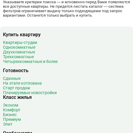
Указываете критерии поиска — и мгновенно перед Вами появляются
Ж
Жулебино
43
все доступные квартиры. Не придется листать каталог — система
фильтров ограничивает выдачу только подходящими под запрос
З
Зюзино
1
вариантами. Останется только выбрать и купить.
Зябликово
13
И
Измайловская
14
Купить квартиру
Квартиры-студии
К
Калужская
26
Однокомнатные
Кантемировская
12
Двухкомнатные
Трехкомнатные
Каховская
1
Четырехкомнатные и более
Каширская
8
Готовность
Киевская
24
Сданные
Китай-город
12
На этапе котлована
Кленовый бульвар
1
Старт продаж
Планируемые новостройки
Кожуховская
7
Класс жилья
Коломенская
14
Эконом
Коммунарка
22
Комфорт
Комсомольская
18
Бизнес
Премиум
Коньково
11
Элит
Корниловская
2