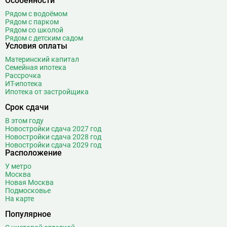
Особенности
Косино
16
Рядом с водоёмом
Котельники
49
Рядом с парком
Красногвардейская
11
Рядом со школой
Рядом с детским садом
Краснопресненская
21
Условия оплаты
Красносельская
19
Материнский капитал
Красные ворота
10
Семейная ипотека
Рассрочка
Крестьянская застава
10
ИТ-ипотека
Кропоткинская
39
Ипотека от застройщика
Крылатское
22
Срок сдачи
Кузнецкий Мост
8
В этом году
Кузьминки
11
Новостройки сдача 2027 год
Новостройки сдача 2028 год
Кунцевская
55
Новостройки сдача 2029 год
Курская
17
Расположение
Кутузовская
14
У метро
Москва
Л
Ленинский проспект
16
Новая Москва
Подмосковье
Лермонтовский проспект
16
На карте
Лесопарковая
10
Популярное
Лефортово
11