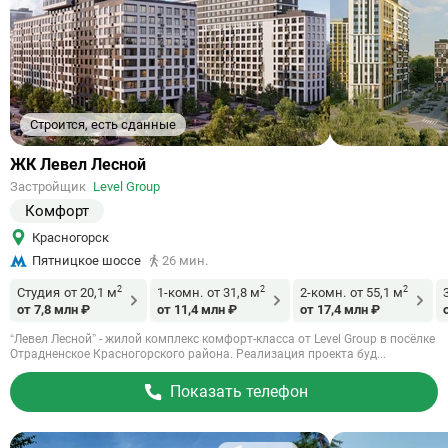
Строится, есть сданные
Ссылка
ЖК Левел Лесной
на
Застройщик
Level Group
объект
Комфорт
Красногорск
Пятницкое шоссе
26 мин.
2
2
2
Студия
от 20,1 м
1-комн.
от 31,8 м
2-комн.
от 55,1 м
от 7,8 млн ₽
от 11,4 млн ₽
от 17,4 млн ₽
“Левел Лесной” - жилой комплекс комфорт-класса от Level Group в посёлке
Отрадненское Красногорского района. Реализация проекта буд...
Показать телефон