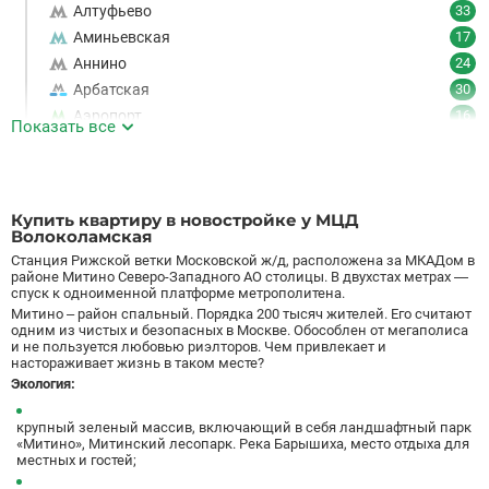
Алтуфьево
33
Аминьевская
17
Аннино
24
Арбатская
30
Аэропорт
16
Показать все
Аэропорт Внуково
7
Б
Бабушкинская
49
Багратионовская
16
Купить квартиру в новостройке у МЦД
Баррикадная
21
Волоколамская
Бауманская
25
Станция Рижской ветки Московской ж/д, расположена за МКАДом в
районе Митино Северо-Западного АО столицы. В двухстах метрах —
Беговая
11
спуск к одноименной платформе метрополитена.
Беломорская
24
Митино – район спальный. Порядка 200 тысяч жителей. Его считают
одним из чистых и безопасных в Москве. Обособлен от мегаполиса
Белорусская
23
и не пользуется любовью риэлторов. Чем привлекает и
Беляево
11
настораживает жизнь в таком месте?
Экология:
Бибирево
19
Библиотека имени Ленина
14
крупный зеленый массив, включающий в себя ландшафтный парк
Битцевский парк
3
«Митино», Митинский лесопарк. Река Барышиха, место отдыха для
местных и гостей;
Борисово
3