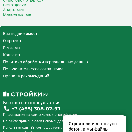
С чистовой отделкой
Лианозово
3
Без отделки
Ломоносовский проспект
26
Апартаменты
Малоэтажные
Лубянка
7
Лухмановская
19
Люблино
13
Вся недвижимость
М
Марксистская
20
О проекте
Марьина Роща
19
Реклама
Марьино
8
Контакты
Маяковская
21
Политика обработки персональных данных
Медведково
61
Пользовательское соглашение
Менделеевская
18
Правила рекомендаций
Минская
27
Митино
26
Мичуринский проспект
29
Бесплатная консультация
Мнёвники
14
+7 (495) 308-07-97
Молодежная
46
Информация на сайте
не является офертой.
Москва-Сити
2
На сайте применяются
Рекомендательные технологии
.
Строители используют
Мякинино
27
Используя сайт Вы соглашаетесь с
Пользовательским соглашением
и
бетон, а мы файлы