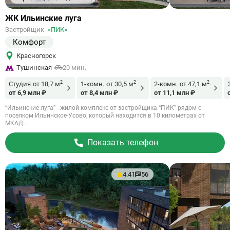
Ссылка
ЖК Ильинские луга
на
Застройщик
«ПИК»
объект
Комфорт
Красногорск
Тушинская
20 мин.
2
2
2
Студия
от 18,7 м
1-комн.
от 30,5 м
2-комн.
от 47,1 м
от 6,9 млн ₽
от 8,4 млн ₽
от 11,1 млн ₽
“Ильинские луга” - жилой комплекс от застройщика “ПИК” рядом с
поселком Ильинское-Усово, который находится в 10 километрах от
МКАД...
Показать телефон
4.41
56