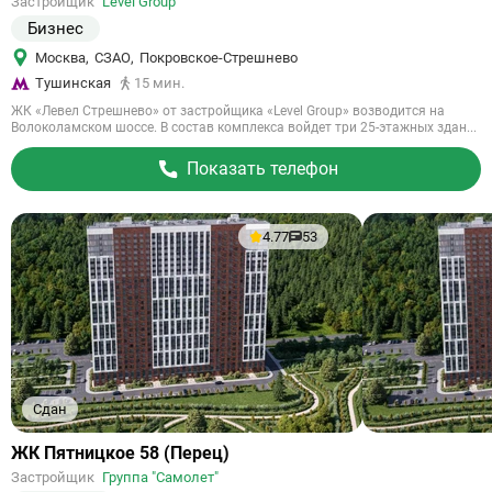
Застройщик
Level Group
объект
Бизнес
Москва
,
СЗАО
,
Покровское-Стрешнево
Тушинская
15 мин.
ЖК «Левел Стрешнево» от застройщика «Level Group» возводится на
Волоколамском шоссе. В состав комплекса войдет три 25-этажных здан...
Показать телефон
4.77
53
Сдан
Ссылка
ЖК Пятницкое 58 (Перец)
на
Застройщик
Группа "Самолет"
объект