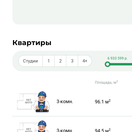
Квартиры
Студии
1
2
3
4+
2
Площадь, м
2
3-комн.
96.1 м
2
3-комн.
94.5 м