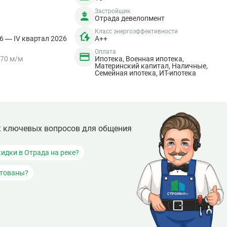
Застройщик
Отрада девелопмент
Класс энергоэффективности
26 — IV квартал 2026
A++
Оплата
70 м/м
Ипотека, Военная ипотека,
Материнский капитал, Наличные,
Семейная ипотека, ИТ-ипотека
к ключевых вопросов для общения
кидки в Отрада на реке?
итованы?