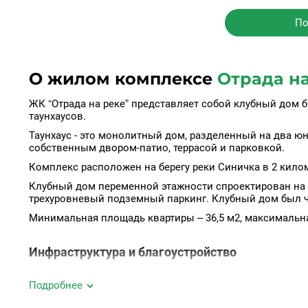
По
О жилом комплексе
Отрада на
ЖК “Отрада на реке” представляет собой клубный дом би
таунхаусов.
Таунхаус - это монолитный дом, разделенный на два ю
собственным двором-патио, террасой и парковкой.
Комплекс расположен на берегу реки Синичка в 2 кило
Клубный дом переменной этажности спроектирован на с
трехуровневый подземный паркинг. Клубный дом был ча
Минимальная площадь квартиры – 36,5 м2, максимальная
Инфраструктура и благоустройство
Подробнее
Квартал расположен в 2 км от района Митино. До МКА
до ТТК — 30 минут, до центра столицы — 39 минут. 