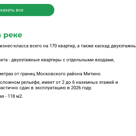
казать все
 реке
знес-класса всего на 170 квартир, а также каскад двухэтажн
нита - двухэтажные квартиры с отдельными входами,
метрах от границ Московского района Митино.
ложном рельефе, имеет от 2 до 6 наземных этажей и
стично сдан в эксплуатацию в 2026 году.
 - 118 м2.
Д дорога займет 15 минут езды на машине (без учета пробок)
До аэропорта Шереметьево добираться примерно 50 минут