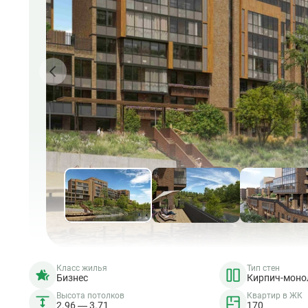
Класс жилья
Тип стен
Бизнес
Кирпич-моно
Высота потолков
Квартир в ЖК
2.96 — 3.71
170