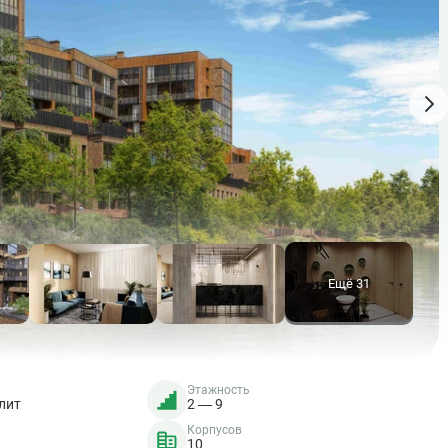
Ещё 31
Этажность
лит
2 — 9
Корпусов
10