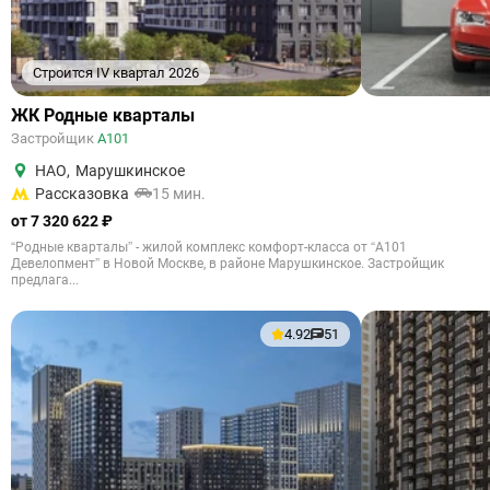
Строится IV квартал 2026
ЖК Родные кварталы
Застройщик
А101
НАО
,
Марушкинское
Рассказовка
15 мин.
от 7 320 622 ₽
“Родные кварталы” - жилой комплекс комфорт-класса от “А101
Девелопмент” в Новой Москве, в районе Марушкинское. Застройщик
предлага...
4.92
51