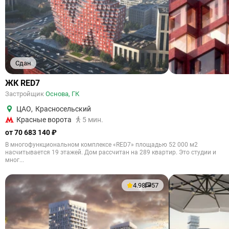
Сдан
ЖК RED7
Застройщик
Основа, ГК
ЦАО
,
Красносельский
Красные ворота
5 мин.
от 70 683 140 ₽
В многофункциональном комплексе «RED7» площадью 52 000 м2
насчитывается 19 этажей. Дом рассчитан на 289 квартир. Это студии и
мног...
4.98
57