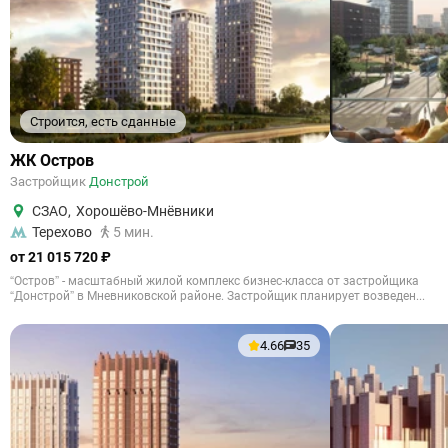
Строится, есть сданные
ЖК Остров
Застройщик
Донстрой
СЗАО
,
Хорошёво-Мнёвники
Терехово
5 мин.
от 21 015 720 ₽
“Остров” - масштабный жилой комплекс бизнес-класса от застройщика
“Донстрой” в Мневниковской районе. Застройщик планирует возведен...
4.66
35