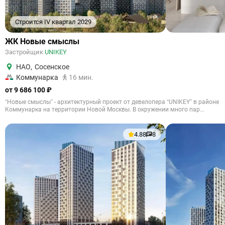
Строится IV квартал 2029
ЖК Новые смыслы
Застройщик
UNIKEY
НАО
,
Сосенское
Коммунарка
16 мин.
от 9 686 100 ₽
“Новые смыслы” - архитектурный проект от девелопера “UNIKEY” в районе
Коммунарка на территории Новой Москвы. В окружении много пар...
4.88
8