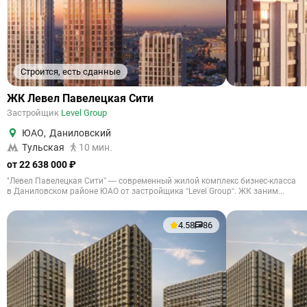
Строится, есть сданные
ЖК Левел Павелецкая Сити
Застройщик
Level Group
ЮАО
,
Даниловский
Тульская
10 мин.
от 22 638 000 ₽
"Левел Павелецкая Сити” — современный жилой комплекс бизнес-класса
в Даниловском районе ЮАО от застройщика “Level Group“. ЖК заним...
4.58
86