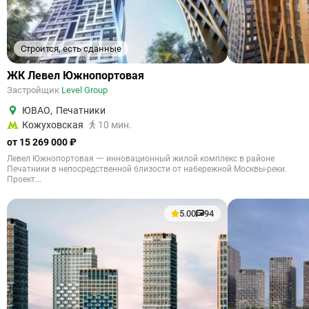
Строится, есть сданные
ЖК Левел Южнопортовая
Застройщик
Level Group
ЮВАО
,
Печатники
Кожуховская
10 мин.
от 15 269 000 ₽
Левел Южнопортовая 一 инновационный жилой комплекс в районе
Печатники в непосредственной близости от набережной Москвы-реки.
Проект...
5.00
94