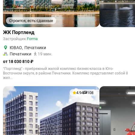
Строится, есть сданные
ЖК Портленд
Застройщик
Forma
ЮВАО
,
Печатники
Печатники
19 мин.
от 18 030 810 ₽
“Портленд” - прибрежный жилой комплекс бизнес-класса в Юго-
Восточном округе, в районе Печатники. Комплекс представляет собой 8
жил...
4.94
108