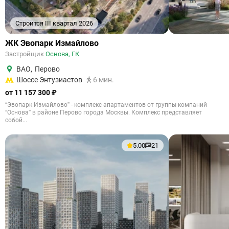
Строится III квартал 2026
ЖК Эвопарк Измайлово
Застройщик
Основа, ГК
ВАО
,
Перово
Шоссе Энтузиастов
6 мин.
от 11 157 300 ₽
“Эвопарк Измайлово” - комплекс апартаментов от группы компаний
“Основа” в районе Перово города Москвы. Комплекс представляет
собой...
5.00
21