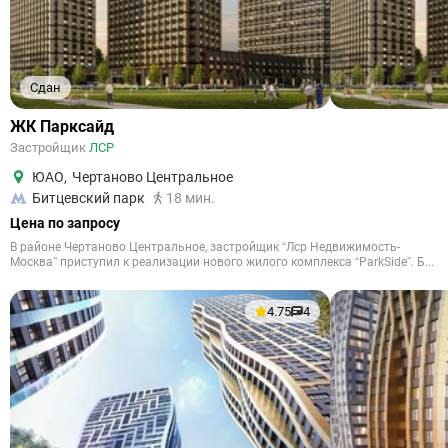
Сдан
ЖК Парксайд
Застройщик
ЛСР
ЮАО
,
Чертаново Центральное
Битцевский парк
18 мин.
Цена по запросу
В районе Чертаново Центральное, застройщик “Лср Недвижимость-
Москва” приступил к реализации нового жилого комплекса “ParkSide”. Б...
4.75
4