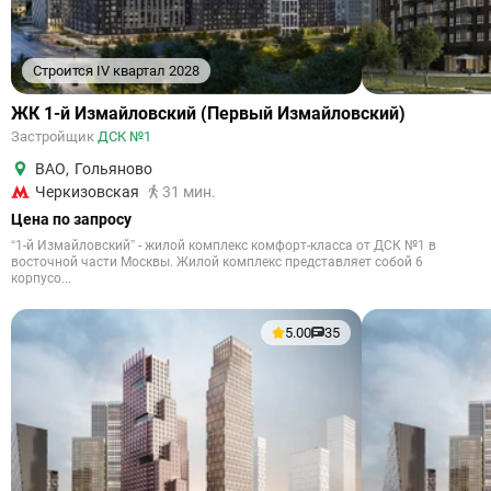
Строится IV квартал 2028
ЖК 1-й Измайловский (Первый Измайловский)
Застройщик
ДСК №1
ВАО
,
Гольяново
Черкизовская
31 мин.
Цена по запросу
“1-й Измайловский” - жилой комплекс комфорт-класса от ДСК №1 в
восточной части Москвы. Жилой комплекс представляет собой 6
корпусо...
5.00
35