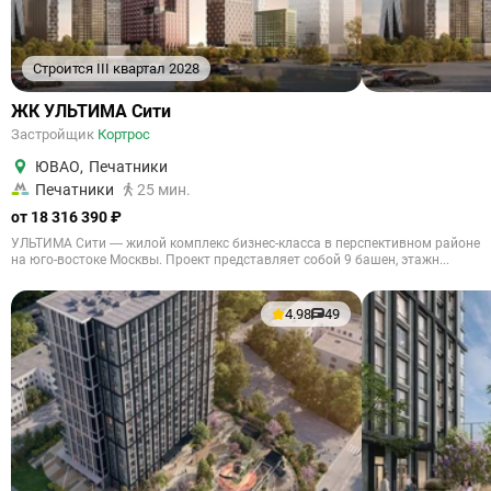
Строится III квартал 2028
ЖК УЛЬТИМА Сити
Застройщик
Кортрос
ЮВАО
,
Печатники
Печатники
25 мин.
от 18 316 390 ₽
УЛЬТИМА Сити — жилой комплекс бизнес-класса в перспективном районе
на юго-востоке Москвы. Проект представляет собой 9 башен, этажн...
4.98
49