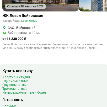
Строится III квартал 2028
ЖК Левел Войковская
Застройщик
Level Group
САО
,
Войковский
Войковская
12 мин.
от 16 230 000 ₽
Левел Войковская - жилой комплекс бизнес-класса в престижном районе
Москвы, между лесопарками “Тимирязевский” и “Покровское-Стрешн...
Купить квартиру
Квартиры-студии
Однокомнатные
Двухкомнатные
Трехкомнатные
Четырехкомнатные и более
Готовность
Сданные