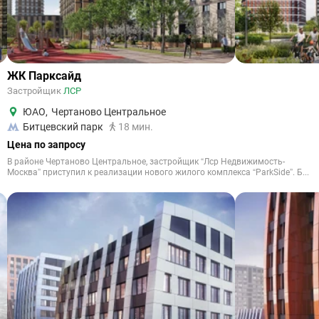
ЖК Парксайд
Застройщик
ЛСР
ЮАО
,
Чертаново Центральное
Битцевский парк
18 мин.
Цена по запросу
В районе Чертаново Центральное, застройщик “Лср Недвижимость-
Москва” приступил к реализации нового жилого комплекса “ParkSide”. Б...