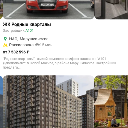
ЖК Родные кварталы
Застройщик
А101
НАО
,
Марушкинское
Рассказовка
15 мин.
от 7 532 596 ₽
“Родные кварталы” - жилой комплекс комфорт-класса от “А101
Девелопмент” в Новой Москве, в районе Марушкинское. Застройщик
предлага...