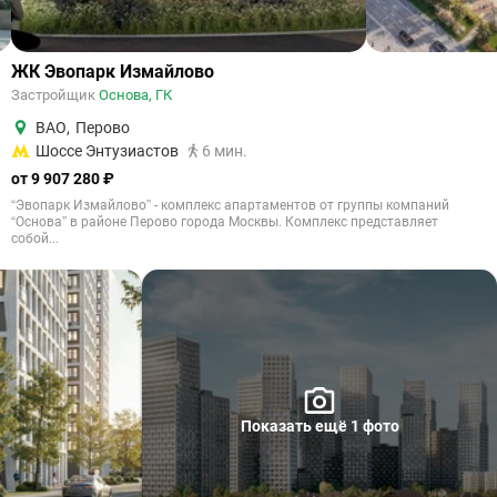
ЖК Эвопарк Измайлово
Застройщик
Основа, ГК
ВАО
,
Перово
Шоссе Энтузиастов
6 мин.
от 9 907 280 ₽
“Эвопарк Измайлово” - комплекс апартаментов от группы компаний
“Основа” в районе Перово города Москвы. Комплекс представляет
собой...
Показать ещё 1 фото