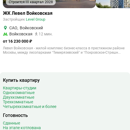
Строится III квартал 2028
ЖК Левел Войковская
Застройщик
Level Group
САО
,
Войковский
Войковская
12 мин.
от 16 230 000 ₽
Левел Войковская - жилой комплекс бизнес-класса в престижном районе
Москвы, между лесопарками “Тимирязевский” и “Покровское-Стрешн...
Купить квартиру
Квартиры-студии
Однокомнатные
Двухкомнатные
Трехкомнатные
Четырехкомнатные и более
Готовность
Сданные
На этапе котлована