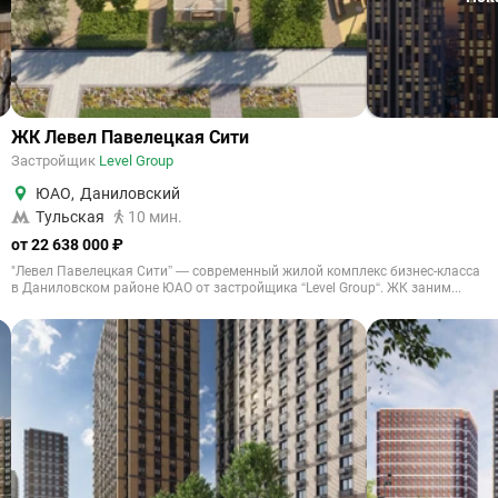
ЖК Левел Павелецкая Сити
Застройщик
Level Group
ЮАО
,
Даниловский
Тульская
10 мин.
от 22 638 000 ₽
"Левел Павелецкая Сити” — современный жилой комплекс бизнес-класса
в Даниловском районе ЮАО от застройщика “Level Group“. ЖК заним...