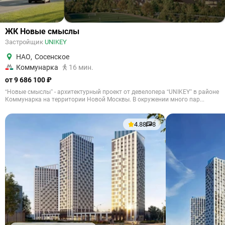
ЖК Новые смыслы
Застройщик
UNIKEY
НАО
,
Сосенское
Коммунарка
16 мин.
от 9 686 100 ₽
“Новые смыслы” - архитектурный проект от девелопера “UNIKEY” в районе
Коммунарка на территории Новой Москвы. В окружении много пар...
4.88
8