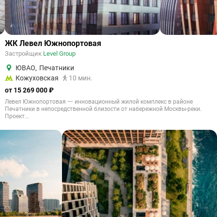
ЖК Левел Южнопортовая
Застройщик
Level Group
ЮВАО
,
Печатники
Кожуховская
10 мин.
от 15 269 000 ₽
Левел Южнопортовая 一 инновационный жилой комплекс в районе
Печатники в непосредственной близости от набережной Москвы-реки.
Проект...