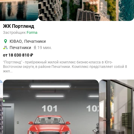
ЖК Портленд
Застройщик
Forma
ЮВАО
,
Печатники
Печатники
19 мин.
от 18 030 810 ₽
“Портленд” - прибрежный жилой комплекс бизнес-класса в Юго-
Восточном округе, в районе Печатники. Комплекс представляет собой 8
жил...