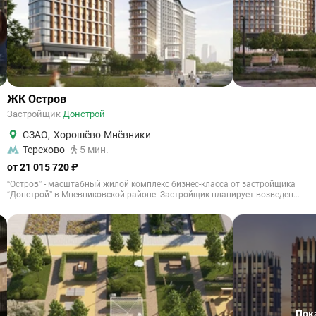
ЖК Остров
Застройщик
Донстрой
СЗАО
,
Хорошёво-Мнёвники
Терехово
5 мин.
от 21 015 720 ₽
“Остров” - масштабный жилой комплекс бизнес-класса от застройщика
“Донстрой” в Мневниковской районе. Застройщик планирует возведен...
Пок