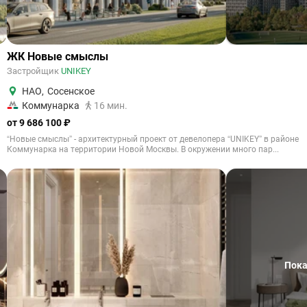
ЖК Новые смыслы
Застройщик
UNIKEY
НАО
,
Сосенское
Коммунарка
16 мин.
от 9 686 100 ₽
“Новые смыслы” - архитектурный проект от девелопера “UNIKEY” в районе
Коммунарка на территории Новой Москвы. В окружении много пар...
Пока