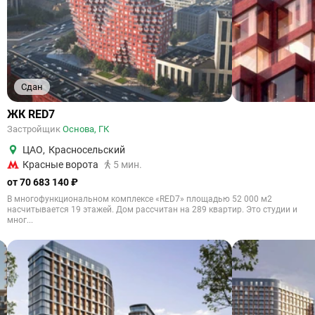
Сдан
ЖК RED7
Застройщик
Основа, ГК
ЦАО
,
Красносельский
Красные ворота
5 мин.
от 70 683 140 ₽
В многофункциональном комплексе «RED7» площадью 52 000 м2
насчитывается 19 этажей. Дом рассчитан на 289 квартир. Это студии и
мног...