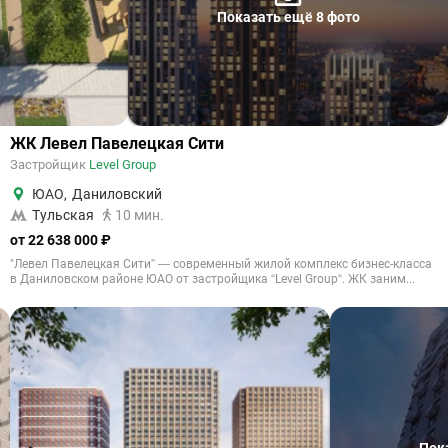
Показать ещё 8 фото
ЖК Левел Павелецкая Сити
Застройщик
Level Group
ЮАО
,
Даниловский
Тульская
10 мин.
от 22 638 000 ₽
"Левел Павелецкая Сити” — современный жилой комплекс бизнес-класса
в Даниловском районе ЮАО от застройщика “Level Group“. ЖК заним...