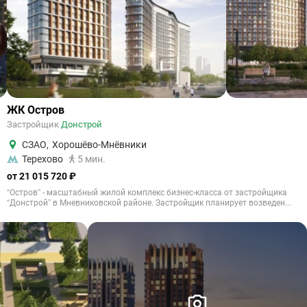
ЖК Остров
Застройщик
Донстрой
СЗАО
,
Хорошёво-Мнёвники
Терехово
5 мин.
от 21 015 720 ₽
“Остров” - масштабный жилой комплекс бизнес-класса от застройщика
“Донстрой” в Мневниковской районе. Застройщик планирует возведен...