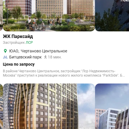
Пок
ЖК Парксайд
Застройщик
ЛСР
ЮАО
,
Чертаново Центральное
Битцевский парк
18 мин.
Цена по запросу
В районе Чертаново Центральное, застройщик “Лср Недвижимость-
Москва” приступил к реализации нового жилого комплекса “ParkSide”. Б...