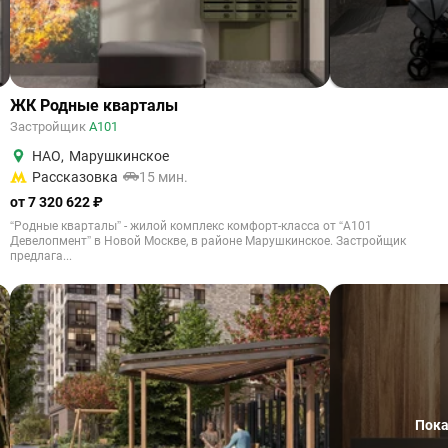
ЖК Родные кварталы
Застройщик
А101
НАО
,
Марушкинское
Рассказовка
15 мин.
от 7 320 622 ₽
“Родные кварталы” - жилой комплекс комфорт-класса от “А101
Девелопмент” в Новой Москве, в районе Марушкинское. Застройщик
предлага...
Пока