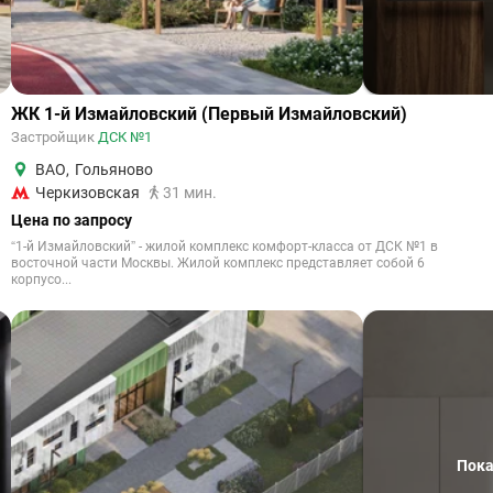
ЖК 1-й Измайловский (Первый Измайловский)
Застройщик
ДСК №1
ВАО
,
Гольяново
Черкизовская
31 мин.
Цена по запросу
“1-й Измайловский” - жилой комплекс комфорт-класса от ДСК №1 в
восточной части Москвы. Жилой комплекс представляет собой 6
корпусо...
Пока