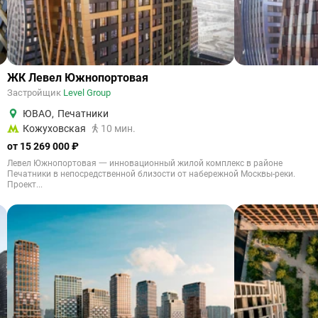
ЖК Левел Южнопортовая
Застройщик
Level Group
ЮВАО
,
Печатники
Кожуховская
10 мин.
от 15 269 000 ₽
Левел Южнопортовая 一 инновационный жилой комплекс в районе
Печатники в непосредственной близости от набережной Москвы-реки.
Проект...