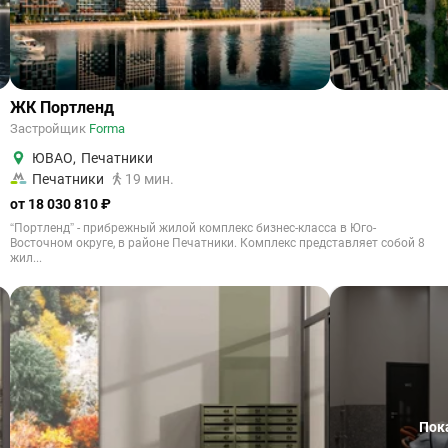
ЖК Портленд
Застройщик
Forma
ЮВАО
,
Печатники
Печатники
19 мин.
от 18 030 810 ₽
“Портленд” - прибрежный жилой комплекс бизнес-класса в Юго-
Восточном округе, в районе Печатники. Комплекс представляет собой 8
жил...
Пок