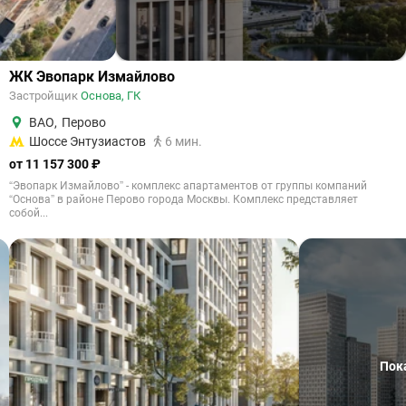
ЖК Эвопарк Измайлово
Застройщик
Основа, ГК
ВАО
,
Перово
Шоссе Энтузиастов
6 мин.
от 11 157 300 ₽
“Эвопарк Измайлово” - комплекс апартаментов от группы компаний
“Основа” в районе Перово города Москвы. Комплекс представляет
собой...
Пок