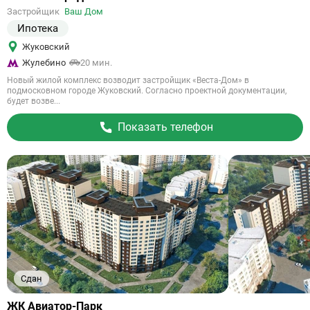
на
Застройщик
Ваш Дом
объект
Ипотека
Жуковский
Жулебино
20 мин.
Новый жилой комплекс возводит застройщик «Веста-Дом» в
подмосковном городе Жуковский. Согласно проектной документации,
будет возве...
Показать телефон
Сдан
Ссылка
ЖК Авиатор-Парк