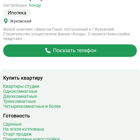
на
Застройщик
Кондр
объект
Ипотека
Жуковский
Жилой комплекс «Авиатор-Парк» построенный в г Жуковский.
Строительство осуществляла фирма «Кондр». О проекте Новостройка
представл...
Показать телефон
Купить квартиру
Квартиры-студии
Однокомнатные
Двухкомнатные
Трехкомнатные
Четырехкомнатные и более
Готовность
Сданные
На этапе котлована
Старт продаж
Планируемые новостройки