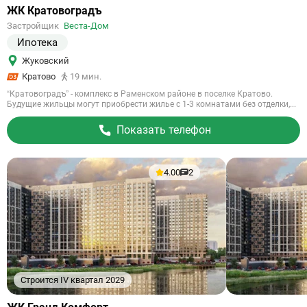
Ссылка
ЖК Кратовоградъ
на
Застройщик
Веста-Дом
объект
Ипотека
Жуковский
Кратово
19 мин.
“Кратовоградъ” - комплекс в Раменском районе в поселке Кратово.
Будущие жильцы могут приобрести жилье с 1-3 комнатами без отделки,...
Показать телефон
4.00
2
Строится IV квартал 2029
Ссылка