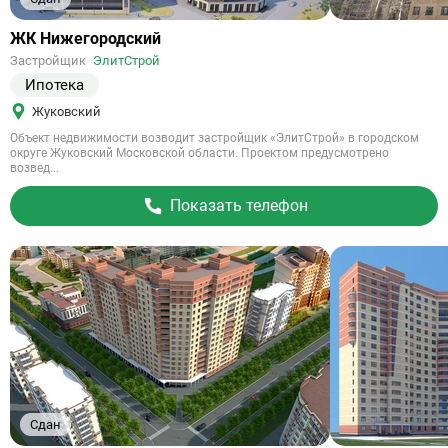
Ссылка
ЖК Нижегородский
на
Застройщик
ЭлитСтрой
объект
Ипотека
Жуковский
Объект недвижимости возводит застройщик «ЭлитСтрой» в городском
округе Жуковский Московской области. Проектом предусмотрено
возвед...
Показать телефон
Сдан