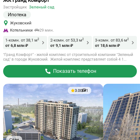
ЖК Гранд Комфорт
на
Застройщик
Зеленый сад
объект
Ипотека
Жуковский
Котельники
29 мин.
2
2
2
1-комн.
от 38,1 м
2-комн.
от 53,3 м
3-комн.
от 83,6 м
от 6,8 млн ₽
от 9,1 млн ₽
от 18,6 млн ₽
“Гранд Комфорт” - жилой комплекс от строительной компании “Зеленый
сад” в городе Жуковский. Жилой комплекс представляет собой 4 1...
Показать телефон
3.00
1
Сдан