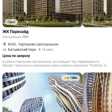
Сдан
ЖК Парксайд
Застройщик
ЛСР
ЮАО
,
Чертаново Центральное
Битцевский парк
18 мин.
Цена по запросу
В районе Чертаново Центральное, застройщик “Лср Недвижимость-
Москва” приступил к реализации нового жилого комплекса “ParkSide”. Б...
4.75
4