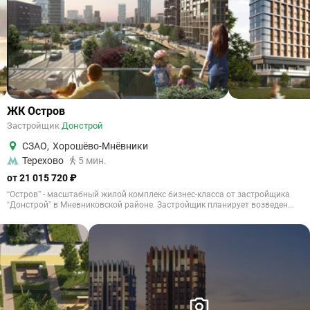
ЖК Остров
Застройщик
Донстрой
СЗАО
,
Хорошёво-Мнёвники
Терехово
5 мин.
от 21 015 720 ₽
“Остров” - масштабный жилой комплекс бизнес-класса от застройщика
“Донстрой” в Мневниковской районе. Застройщик планирует возведен...