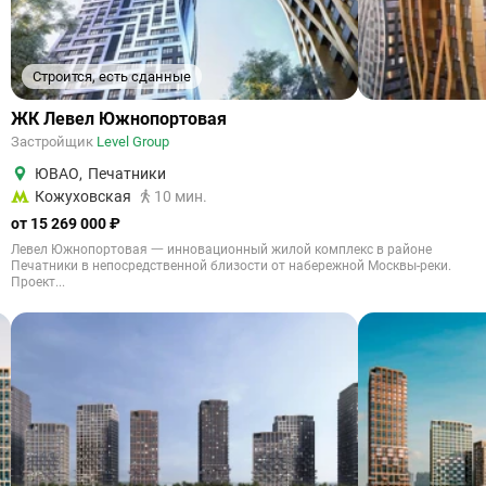
Строится, есть сданные
ЖК Левел Южнопортовая
Застройщик
Level Group
ЮВАО
,
Печатники
Кожуховская
10 мин.
от 15 269 000 ₽
Левел Южнопортовая 一 инновационный жилой комплекс в районе
Печатники в непосредственной близости от набережной Москвы-реки.
Проект...