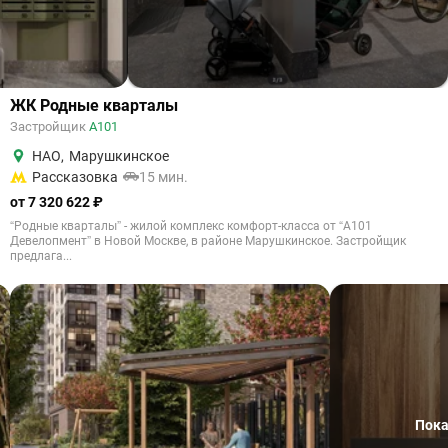
ЖК Родные кварталы
Застройщик
А101
НАО
,
Марушкинское
Рассказовка
15 мин.
от 7 320 622 ₽
“Родные кварталы” - жилой комплекс комфорт-класса от “А101
Девелопмент” в Новой Москве, в районе Марушкинское. Застройщик
предлага...
Пока