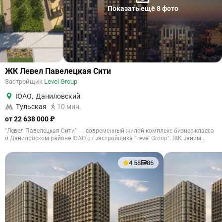
Показать ещё 8 фото
ЖК Левел Павелецкая Сити
Застройщик
Level Group
ЮАО
,
Даниловский
Тульская
10 мин.
от 22 638 000 ₽
"Левел Павелецкая Сити” — современный жилой комплекс бизнес-класса
в Даниловском районе ЮАО от застройщика “Level Group“. ЖК заним...
4.58
86