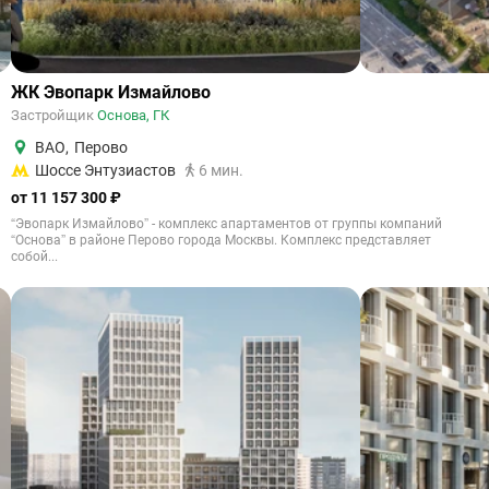
ЖК Эвопарк Измайлово
Застройщик
Основа, ГК
ВАО
,
Перово
Шоссе Энтузиастов
6 мин.
от 11 157 300 ₽
“Эвопарк Измайлово” - комплекс апартаментов от группы компаний
“Основа” в районе Перово города Москвы. Комплекс представляет
собой...