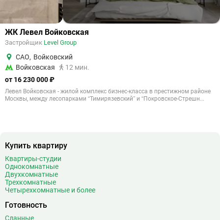
ЖК Левел Войковская
Застройщик
Level Group
САО
,
Войковский
Войковская
12 мин.
от 16 230 000 ₽
Левел Войковская - жилой комплекс бизнес-класса в престижном районе
Москвы, между лесопарками “Тимирязевский” и “Покровское-Стрешн...
Купить квартиру
Квартиры-студии
Однокомнатные
Двухкомнатные
Трехкомнатные
Четырехкомнатные и более
Готовность
Сданные