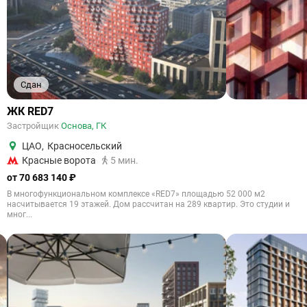
Сдан
ЖК RED7
Застройщик
Основа, ГК
ЦАО
,
Красносельский
Красные ворота
5 мин.
от 70 683 140 ₽
В многофункциональном комплексе «RED7» площадью 52 000 м2
насчитывается 19 этажей. Дом рассчитан на 289 квартир. Это студии и
мног...