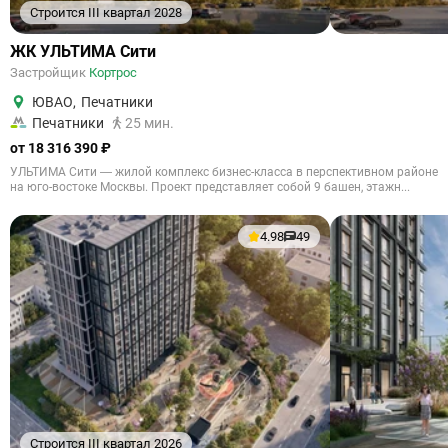
Строится III квартал 2028
ЖК УЛЬТИМА Сити
Застройщик
Кортрос
ЮВАО
,
Печатники
Печатники
25 мин.
от 18 316 390 ₽
УЛЬТИМА Сити — жилой комплекс бизнес-класса в перспективном районе
на юго-востоке Москвы. Проект представляет собой 9 башен, этажн...
4.98
49
Строится III квартал 2026