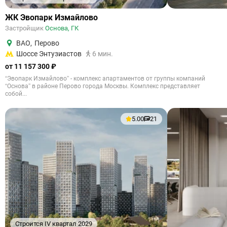
ЖК Эвопарк Измайлово
Застройщик
Основа, ГК
ВАО
,
Перово
Шоссе Энтузиастов
6 мин.
от 11 157 300 ₽
“Эвопарк Измайлово” - комплекс апартаментов от группы компаний
“Основа” в районе Перово города Москвы. Комплекс представляет
собой...
5.00
21
Строится IV квартал 2029