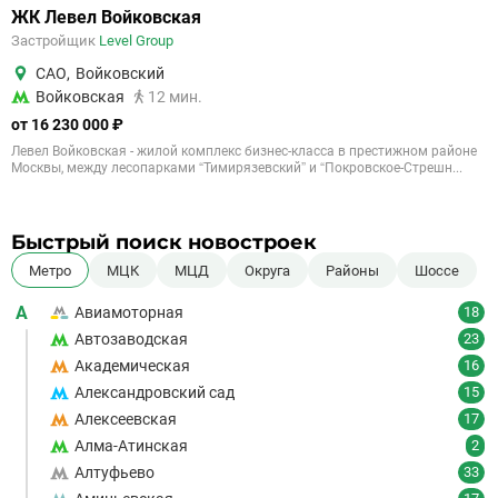
ЖК Левел Войковская
Застройщик
Level Group
САО
,
Войковский
Войковская
12 мин.
от 16 230 000 ₽
Левел Войковская - жилой комплекс бизнес-класса в престижном районе
Москвы, между лесопарками “Тимирязевский” и “Покровское-Стрешн...
Быстрый поиск новостроек
Метро
МЦК
МЦД
Округа
Районы
Шоссе
А
Авиамоторная
18
Автозаводская
23
Академическая
16
Александровский сад
15
Алексеевская
17
Алма-Атинская
2
Алтуфьево
33