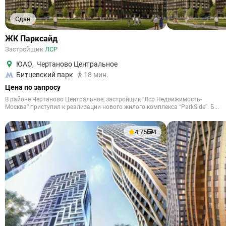
Сдан
ЖК Парксайд
Застройщик
ЛСР
ЮАО
,
Чертаново Центральное
Битцевский парк
18 мин.
Цена по запросу
В районе Чертаново Центральное, застройщик “Лср Недвижимость-
Москва” приступил к реализации нового жилого комплекса “ParkSide”. Б...
4.75
4