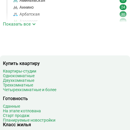
Аминьевская
17
Аннино
24
Арбатская
30
Аэропорт
16
Показать все
Аэропорт Внуково
7
Б
Бабушкинская
49
Багратионовская
16
Баррикадная
21
Бауманская
25
Купить квартиру
Беговая
11
Квартиры-студии
Беломорская
24
Однокомнатные
Белорусская
23
Двухкомнатные
Трехкомнатные
Беляево
11
Четырехкомнатные и более
Бибирево
19
Готовность
Библиотека имени Ленина
14
Сданные
Битцевский парк
3
На этапе котлована
Борисово
3
Старт продаж
Планируемые новостройки
Боровицкая
15
Класс жилья
Боровское шоссе
12