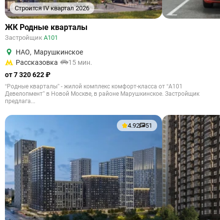
Строится IV квартал 2026
ЖК Родные кварталы
Застройщик
А101
НАО
,
Марушкинское
Рассказовка
15 мин.
от 7 320 622 ₽
“Родные кварталы” - жилой комплекс комфорт-класса от “А101
Девелопмент” в Новой Москве, в районе Марушкинское. Застройщик
предлага...
4.92
51