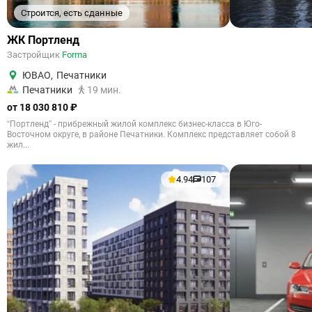
Строится, есть сданные
ЖК Портленд
Застройщик
Forma
ЮВАО
,
Печатники
Печатники
19 мин.
от 18 030 810 ₽
“Портленд” - прибрежный жилой комплекс бизнес-класса в Юго-
Восточном округе, в районе Печатники. Комплекс представляет собой 8
жил...
4.94
107