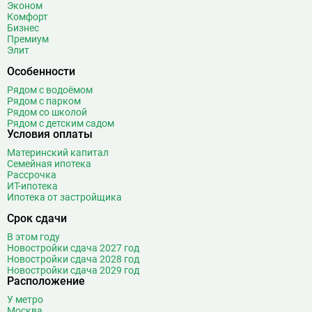
Эконом
Ботанический сад
20
Комфорт
Бизнес
Братиславская
12
Премиум
Бульвар Адмирала Ушакова
5
Элит
Бульвар Дмитрия Донского
20
Особенности
Бульвар Рокоссовского
22
Рядом с водоёмом
Бунинская аллея
15
Рядом с парком
Рядом со школой
Бутырская
13
Рядом с детским садом
Условия оплаты
В
Вавиловская
1
Материнский капитал
Варшавская
2
Семейная ипотека
ВДНХ
31
Рассрочка
ИТ-ипотека
Верхние Лихоборы
18
Ипотека от застройщика
Владыкино
15
Срок сдачи
Водный стадион
28
В этом году
Войковская
26
Новостройки сдача 2027 год
Волгоградский проспект
11
Новостройки сдача 2028 год
Новостройки сдача 2029 год
Волжская
12
Расположение
Волоколамская
28
У метро
Волхонка
0
Москва