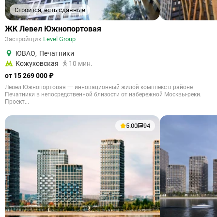
Строится, есть сданные
ЖК Левел Южнопортовая
Застройщик
Level Group
ЮВАО
,
Печатники
Кожуховская
10 мин.
от 15 269 000 ₽
Левел Южнопортовая 一 инновационный жилой комплекс в районе
Печатники в непосредственной близости от набережной Москвы-реки.
Проект...
5.00
94