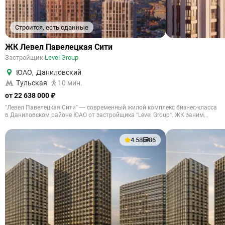
Строится, есть сданные
ЖК Левел Павелецкая Сити
Застройщик
Level Group
ЮАО
,
Даниловский
Тульская
10 мин.
от 22 638 000 ₽
"Левел Павелецкая Сити” — современный жилой комплекс бизнес-класса
в Даниловском районе ЮАО от застройщика “Level Group“. ЖК заним...
4.58
86