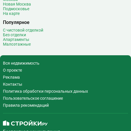
Воробьёвы горы
10
Новая Москва
Подмосковье
Воронцовская
6
На карте
Выставочная
16
Популярное
Выставочный центр
17
С чистовой отделкой
Выхино
20
Без отделки
Апартаменты
Г
Генерала Тюленева
0
Малоэтажные
Говорово
14
Д
Давыдково
14
Вся недвижимость
Деловой центр
26
О проекте
Динамо
20
Реклама
Дмитровская
16
Контакты
Добрынинская
17
Политика обработки персональных данных
Домодедовская
37
Пользовательское соглашение
Дорогомиловская
0
Правила рекомендаций
Достоевская
8
Дубровка
14
Ж
Жулебино
43