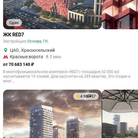
Сдан
ЖК RED7
Застройщик
Основа, ГК
ЦАО
,
Красносельский
Красные ворота
5 мин.
от 70 683 140 ₽
В многофункциональном комплексе «RED7» площадью 52 000 м2
насчитывается 19 этажей. Дом рассчитан на 289 квартир. Это студии и
мног...
4.98
57