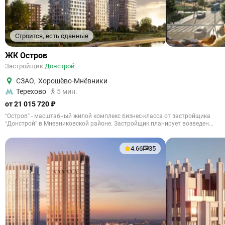
Строится, есть сданные
ЖК Остров
Застройщик
Донстрой
СЗАО
,
Хорошёво-Мнёвники
Терехово
5 мин.
от 21 015 720 ₽
“Остров” - масштабный жилой комплекс бизнес-класса от застройщика
“Донстрой” в Мневниковской районе. Застройщик планирует возведен...
4.66
35