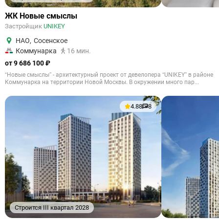
ЖК Новые смыслы
Застройщик
UNIKEY
НАО
,
Сосенское
Коммунарка
16 мин.
от 9 686 100 ₽
“Новые смыслы” - архитектурный проект от девелопера “UNIKEY” в районе
Коммунарка на территории Новой Москвы. В окружении много пар...
4.88
8
Строится III квартал 2028