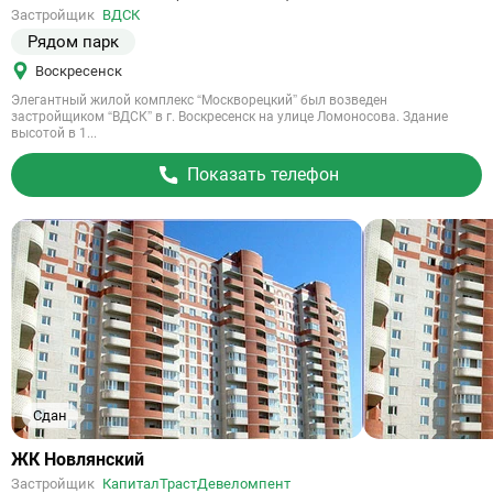
на
Застройщик
ВДСК
объект
Рядом парк
Воскресенск
Элегантный жилой комплекс “Москворецкий” был возведен
застройщиком “ВДСК” в г. Воскресенск на улице Ломоносова. Здание
высотой в 1...
Показать телефон
Сдан
Ссылка
ЖК Новлянский
на
Застройщик
КапиталТрастДевеломпент
объект