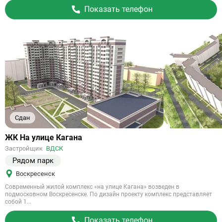
Показать телефон
Сдан
Ссылка
ЖК На улице Кагана
на
Застройщик
ВДСК
объект
Рядом парк
Воскресенск
Современный жилой комплекс «на улице Кагана» возведен в
подмосковном Воскресенске. По дизайн проекту комплекс представляет
собой 1...
Показать телефон