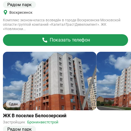
Рядом парк
Воскресенск
Комплекс эконом-класса возведён в городе Воскресенске Московской
области группой компаний «КапиталТрастДевеломпент». ЖК
«Новлянски...
Показать телефон
Сдан
Ссылка
ЖК В поселке Белоозерский
на
Застройщик
Бронинвестстрой
объект
Рядом парк