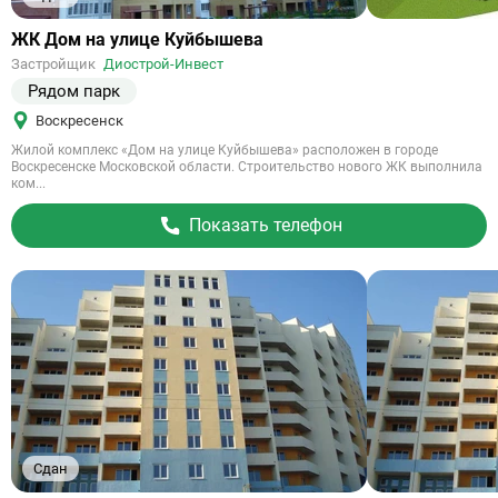
Ссылка
ЖК Дом на улице Куйбышева
на
Застройщик
Диострой-Инвест
объект
Рядом парк
Воскресенск
Жилой комплекс «Дом на улице Куйбышева» расположен в городе
Воскресенске Московской области. Строительство нового ЖК выполнила
ком...
Показать телефон
Сдан