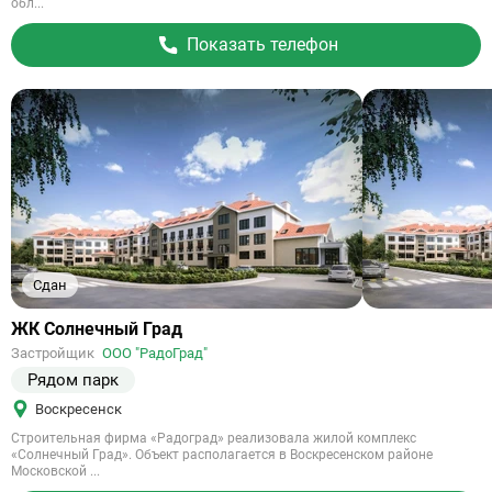
обл...
Показать телефон
Сдан
Ссылка
ЖК Солнечный Град
на
Застройщик
ООО "РадоГрад"
объект
Рядом парк
Воскресенск
Строительная фирма «Радоград» реализовала жилой комплекс
«Солнечный Град». Объект располагается в Воскресенском районе
Московской ...