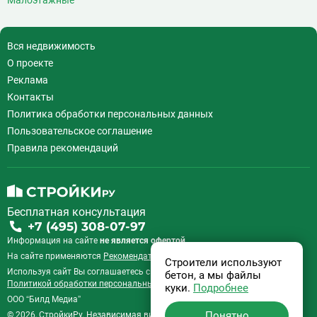
Малоэтажные
Вся недвижимость
О проекте
Реклама
Контакты
Политика обработки персональных данных
Пользовательское соглашение
Правила рекомендаций
Бесплатная консультация
+7 (495) 308-07-97
Информация на сайте
не является офертой.
На сайте применяются
Рекомендательные технологии
.
Строители используют
Используя сайт Вы соглашаетесь с
Пользовательским соглашением
и
бетон, а мы файлы
Политикой обработки персональных данных
.
куки.
Подробнее
ООО “Билд Медиа”
Понятно
© 2026, СтройкиРу. Независимая витрина недвижимости России.