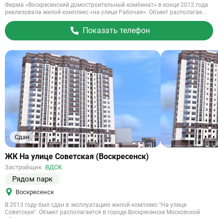
Фирма «Воскресенский домостроительный комбинат» в конце 2012 года
реализовала жилой комплекс «на улице Рабочая». Объект располагае...
Показать телефон
Сдан
Ссылка
ЖК На улице Советская (Воскресенск)
на
Застройщик
ВДСК
объект
Рядом парк
Воскресенск
В 2013 году был сдан в эксплуатацию жилой комплекс "На улице
Советская". Объект располагается в городе Воскресенске Московской