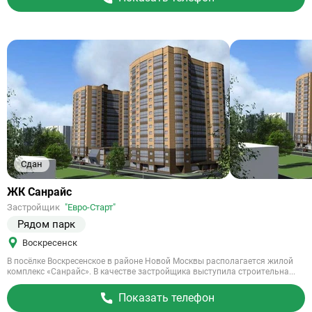
Сдан
Ссылка
ЖК Санрайс
на
Застройщик
"Евро-Старт"
объект
Рядом парк
Воскресенск
В посёлке Воскресенское в районе Новой Москвы располагается жилой
комплекс «Санрайс». В качестве застройщика выступила строительна...
Показать телефон