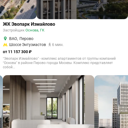
ЖК Эвопарк Измайлово
Застройщик
Основа, ГК
ВАО
,
Перово
Шоссе Энтузиастов
6 мин.
от 11 157 300 ₽
“Эвопарк Измайлово” - комплекс апартаментов от группы компаний
“Основа” в районе Перово города Москвы. Комплекс представляет
собой...