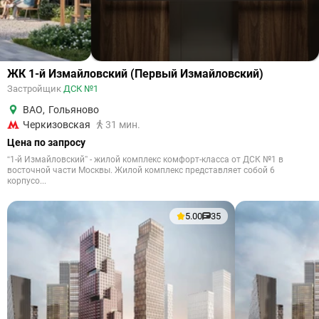
ЖК 1-й Измайловский (Первый Измайловский)
Застройщик
ДСК №1
ВАО
,
Гольяново
Черкизовская
31 мин.
Цена по запросу
“1-й Измайловский” - жилой комплекс комфорт-класса от ДСК №1 в
восточной части Москвы. Жилой комплекс представляет собой 6
корпусо...
5.00
35