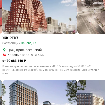
ЖК RED7
Застройщик
Основа, ГК
ЦАО
,
Красносельский
Красные ворота
5 мин.
от 70 683 140 ₽
В многофункциональном комплексе «RED7» площадью 52 000 м2
насчитывается 19 этажей. Дом рассчитан на 289 квартир. Это студии и
мног...