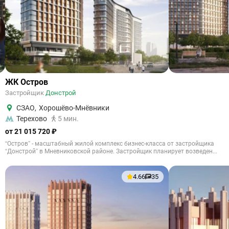
ЖК Остров
Застройщик
Донстрой
СЗАО
,
Хорошёво-Мнёвники
Терехово
5 мин.
от 21 015 720 ₽
“Остров” - масштабный жилой комплекс бизнес-класса от застройщика
“Донстрой” в Мневниковской районе. Застройщик планирует возведен...
4.66
35