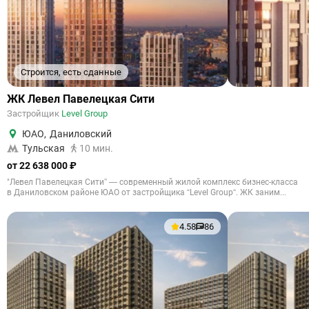
Строится, есть сданные
ЖК Левел Павелецкая Сити
Застройщик
Level Group
ЮАО
,
Даниловский
Тульская
10 мин.
от 22 638 000 ₽
"Левел Павелецкая Сити” — современный жилой комплекс бизнес-класса
в Даниловском районе ЮАО от застройщика “Level Group“. ЖК заним...
4.58
86