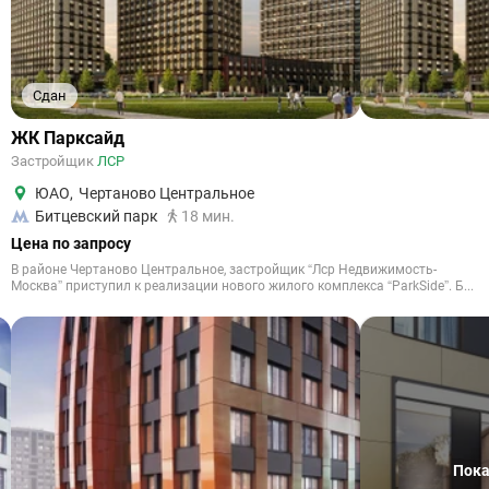
Сдан
ЖК Парксайд
Застройщик
ЛСР
ЮАО
,
Чертаново Центральное
Битцевский парк
18 мин.
Цена по запросу
В районе Чертаново Центральное, застройщик “Лср Недвижимость-
Москва” приступил к реализации нового жилого комплекса “ParkSide”. Б...
Пока