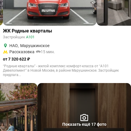
ЖК Родные кварталы
Застройщик
А101
НАО
,
Марушкинское
Рассказовка
15 мин.
от 7 320 622 ₽
“Родные кварталы” - жилой комплекс комфорт-класса от “А101
Девелопмент” в Новой Москве, в районе Марушкинское. Застройщик
предлага...
Показать ещё 17 фото