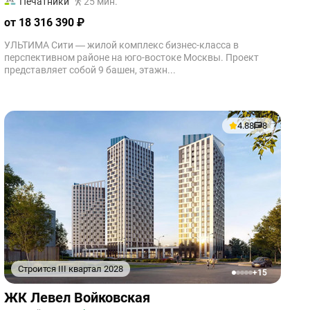
Печатники
25 мин.
от 18 316 390 ₽
УЛЬТИМА Сити — жилой комплекс бизнес-класса в
перспективном районе на юго-востоке Москвы. Проект
представляет собой 9 башен, этажн...
4.88
8
Строится III квартал 2028
+15
1
2
3
4
5
ЖК Левел Войковская