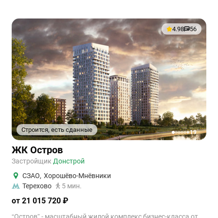
4.98
56
Строится, есть сданные
+19
1
2
3
4
5
ЖК Остров
Застройщик
Донстрой
СЗАО
,
Хорошёво-Мнёвники
Терехово
5 мин.
от 21 015 720 ₽
“Остров” - масштабный жилой комплекс бизнес-класса от