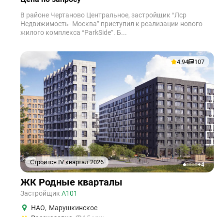
В районе Чертаново Центральное, застройщик “Лср
Недвижимость- Москва” приступил к реализации нового
жилого комплекса “ParkSide”. Б...
4.94
107
Строится IV квартал 2026
+4
1
2
3
4
5
ЖК Родные кварталы
Застройщик
А101
НАО
,
Марушкинское