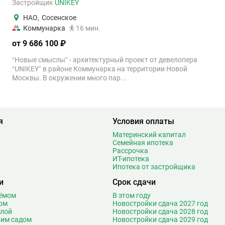
Застройщик
UNIKEY
НАО
,
Сосенское
Коммунарка
16 мин.
от 9 686 100 ₽
“Новые смыслы” - архитектурный проект от девелопера
“UNIKEY” в районе Коммунарка на территории Новой
Москвы. В окружении много пар...
я
Условия оплаты
Материнский капитал
Семейная ипотека
Рассрочка
ИТ-ипотека
Ипотека от застройщика
и
Срок сдачи
оёмом
В этом году
ом
Новостройки сдача 2027 год
олой
Новостройки сдача 2028 год
ким садом
Новостройки сдача 2029 год