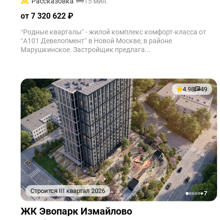
Рассказовка
15 мин.
от 7 320 622 ₽
“Родные кварталы” - жилой комплекс комфорт-класса от
“А101 Девелопмент” в Новой Москве, в районе
Марушкинское. Застройщик предлага...
4.98
49
Строится III квартал 2026
+7
1
2
3
4
5
ЖК Эвопарк Измайлово