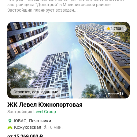
застройщика “Донстрой” в Мневниковской районе.
Застройщик планирует возведен...
4.75
4
Строится, есть сданные
+18
1
2
3
4
5
ЖК Левел Южнопортовая
Застройщик
Level Group
ЮВАО
,
Печатники
Кожуховская
10 мин.
от 15 269 000 ₽