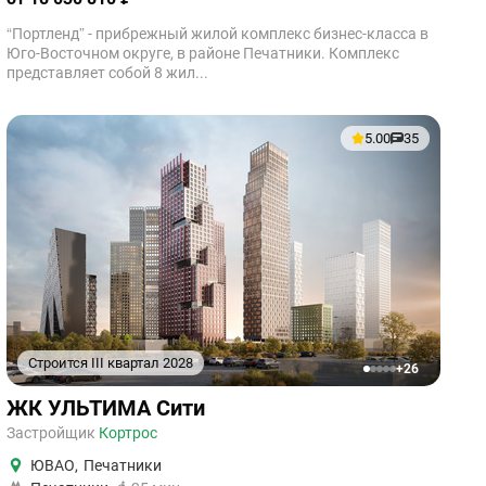
“Портленд” - прибрежный жилой комплекс бизнес-класса в
Юго-Восточном округе, в районе Печатники. Комплекс
представляет собой 8 жил...
5.00
35
Строится III квартал 2028
+26
1
2
3
4
5
ЖК УЛЬТИМА Сити
Застройщик
Кортрос
ЮВАО
,
Печатники