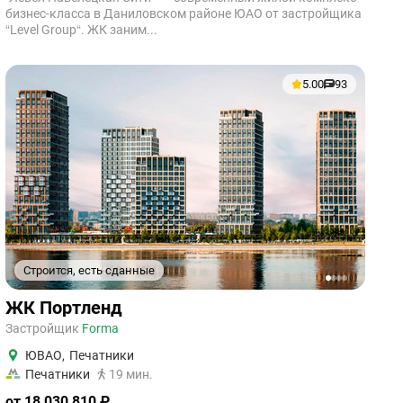
бизнес-класса в Даниловском районе ЮАО от застройщика
“Level Group“. ЖК заним...
5.00
93
Строится, есть сданные
1
2
3
4
ЖК Портленд
Застройщик
Forma
ЮВАО
,
Печатники
Печатники
19 мин.
от 18 030 810 ₽