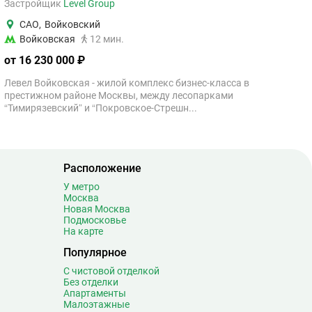
Застройщик
Level Group
САО
,
Войковский
Войковская
12 мин.
от 16 230 000 ₽
Левел Войковская - жилой комплекс бизнес-класса в
престижном районе Москвы, между лесопарками
“Тимирязевский” и “Покровское-Стрешн...
Расположение
У метро
Москва
Новая Москва
Подмосковье
На карте
Популярное
С чистовой отделкой
Без отделки
Апартаменты
Малоэтажные