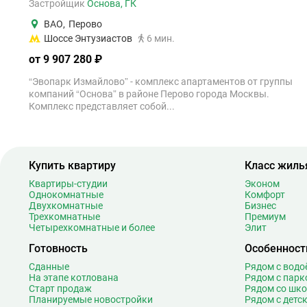
Застройщик
Основа, ГК
ВАО
,
Перово
Шоссе Энтузиастов
6 мин.
от 9 907 280 ₽
“Эвопарк Измайлово” - комплекс апартаментов от группы
компаний “Основа” в районе Перово города Москвы.
Комплекс представляет собой...
Купить квартиру
Класс жиль
Квартиры-студии
Эконом
Однокомнатные
Комфорт
Двухкомнатные
Бизнес
Трехкомнатные
Премиум
Четырехкомнатные и более
Элит
Готовность
Особенност
Сданные
Рядом с вод
На этапе котлована
Рядом с парк
Старт продаж
Рядом со шк
Планируемые новостройки
Рядом с детс