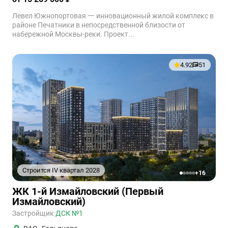
Левел Южнопортовая 一 инновационный жилой комплекс в
районе Печатники в непосредственной близости от
набережной Москвы-реки. Проект...
4.92
51
Строится IV квартал 2028
+16
1
2
3
4
5
ЖК 1-й Измайловский (Первый
Измайловский)
Застройщик
ДСК №1