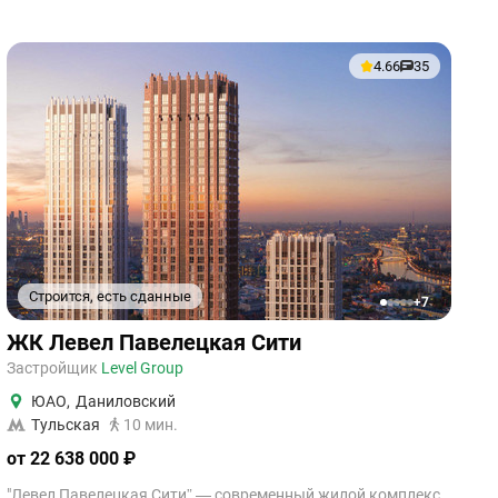
4.66
35
Строится, есть сданные
+7
1
2
3
4
5
ЖК Левел Павелецкая Сити
Застройщик
Level Group
ЮАО
,
Даниловский
Тульская
10 мин.
от 22 638 000 ₽
"Левел Павелецкая Сити” — современный жилой комплекс