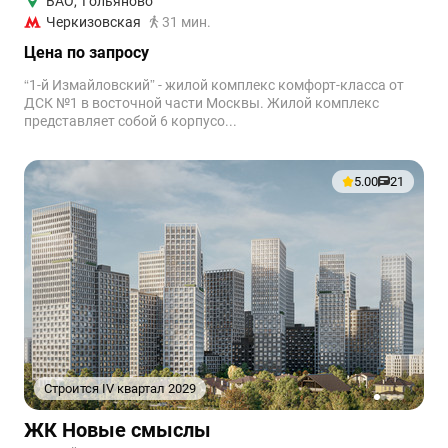
ВАО
,
Гольяново
Черкизовская
31 мин.
Цена по запросу
“1-й Измайловский” - жилой комплекс комфорт-класса от
ДСК №1 в восточной части Москвы. Жилой комплекс
представляет собой 6 корпусо...
5.00
21
Строится IV квартал 2029
1
2
3
4
5
ЖК Новые смыслы