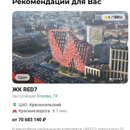
Рекомендации для Вас
4.77
56
Сдан
+2
1
2
3
4
5
ЖК RED7
Застройщик
Основа, ГК
ЦАО
,
Красносельский
Красные ворота
5 мин.
от 70 683 140 ₽
В многофункциональном комплексе «RED7» площадью 52