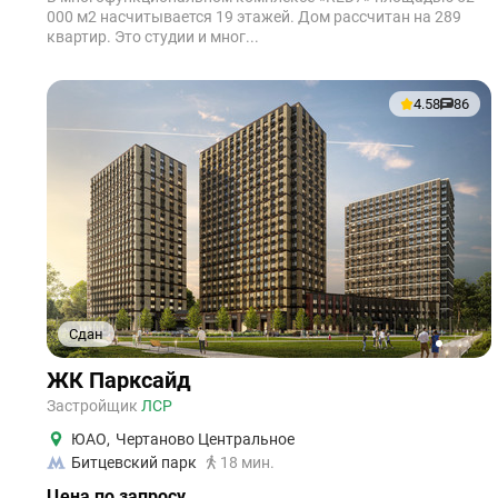
000 м2 насчитывается 19 этажей. Дом рассчитан на 289
квартир. Это студии и мног...
4.58
86
Сдан
1
2
3
4
5
ЖК Парксайд
Застройщик
ЛСР
ЮАО
,
Чертаново Центральное
Битцевский парк
18 мин.
Цена по запросу