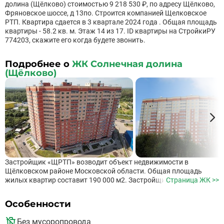
долина (Щёлково) стоимостью 9 218 530 ₽, по адресу Щёлково,
Фряновское шоссе, д 13по. Строится компанией Щелковское
РТП. Квартира сдается в 3 квартале 2024 года . Общая площадь
квартиры - 58.2 кв. м. Этаж 14 из 17. ID квартиры на СтройкиРУ
774203, скажите его когда будете звонить.
Подробнее о
ЖК Солнечная долина
(Щёлково)
Застройщик «ЩРТП» возводит объект недвижимости в
Щёлковском районе Московской области. Общая площадь
жилых квартир составит 190 000 м2. Застройщик построит
Страница ЖК >>
монолитно-кирпичное здание в 18 этажей. В доме
запроектированы 372 квартиры. Минимальная площадь
Особенности
составляет 23 м2, максимальная – 79 м2 при высоте потолков
2,6 м. На выбор покупателя предлагаются 1-3 комнатные
Без мусоропровода