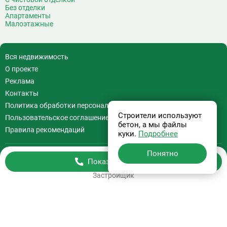
Без отделки
Апартаменты
Малоэтажные
Вся недвижимость
О проекте
Реклама
Контакты
Политика обработки персональных данных
Строители используют
Пользовательское соглашение
бетон, а мы файлы
Правила рекомендаций
куки.
Подробнее
Понятно
Показать телефон
Бесплатная консультация
Застройщик
+7 (495) 308-07-97
Информация на сайте
не является офертой.
На сайте применяются
Рекомендательные технологии
.
Используя сайт Вы соглашаетесь с
Пользовательским соглашением
и
Политикой обработки персональных данных
.