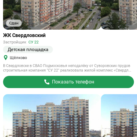
Сдан
Ссылка
ЖК Свердловский
на
Застройщик
СУ 22
объект
Детская площадка
Щёлково
В Свердловске в СВАО Подмосковья неподалёку от Суворовских прудов
строительная компания "СУ 22" реализовала жилой комплекс «Свердл...
Показать телефон