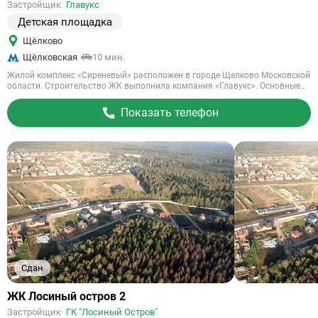
Застройщик
Главукс
объект
Детская площадка
Щёлково
Щёлковская
10 мин.
Жилой комплекс «Сиреневый» расположен в городе Щелково Московской
области. Строительство ЖК выполнила компания «Главукс». Основные...
Показать телефон
Сдан
Ссылка
ЖК Лосиный остров 2
на
Застройщик
ГК "Лосиный Остров"
объект