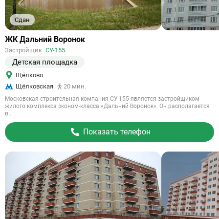
Сдан
Ссылка
ЖК Дальний Воронок
на
Застройщик
СУ-155
объект
Детская площадка
Щёлково
Щёлковская
20 мин.
Московская строительная компания СУ-155 является застройщиком
жилого комплекса эконом-класса «Дальний Воронок». Он располагается
в...
Показать телефон