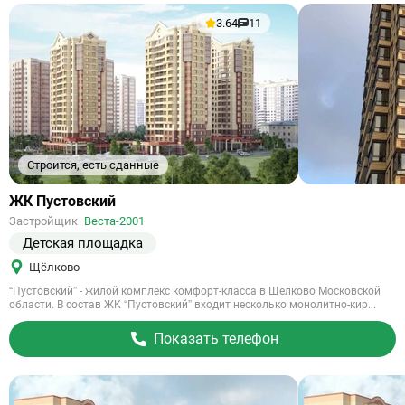
3.64
11
Строится, есть сданные
Ссылка
ЖК Пустовский
на
Застройщик
Веста-2001
объект
Детская площадка
Щёлково
“Пустовский” - жилой комплекс комфорт-класса в Щелково Московской
области. В состав ЖК “Пустовский” входит несколько монолитно-кир...
Показать телефон