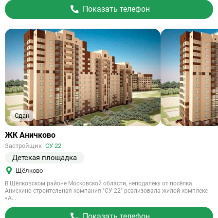
Показать телефон
Сдан
Ссылка
ЖК Аничково
на
Застройщик
СУ 22
объект
Детская площадка
Щёлково
В Щёлковском районе Московской области, неподалёку от посёлка
Анискино строительная компания "СУ 22" реализовала жилой комплекс
«А...
Показать телефон