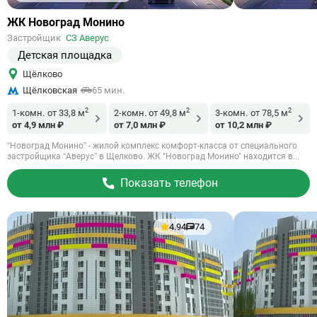
Ссылка
ЖК Новоград Монино
на
Застройщик
СЗ Аверус
объект
Детская площадка
Щёлково
Щёлковская
65 мин.
2
2
2
1-комн.
от 33,8 м
2-комн.
от 49,8 м
3-комн.
от 78,5 м
от 4,9 млн ₽
от 7,0 млн ₽
от 10,2 млн ₽
“Новоград Монино” - жилой комплекс комфорт-класса от специального
застройщика “Аверус” в Щелково. ЖК "Новоград Монино" находится в...
Показать телефон
4.94
74