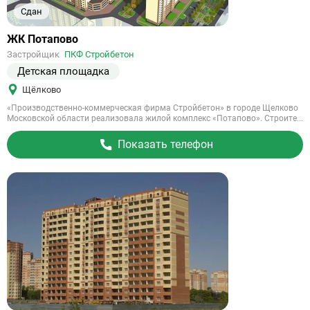
Сдан
Ссылка
ЖК Потапово
на
Застройщик
ПКФ Стройбетон
объект
Детская площадка
Щёлково
«Производственно-коммерческая фирма Стройбетон» в городе Щелково
Московской области реализовала жилой комплекс «Потапово». Строите...
Показать телефон
Сдан