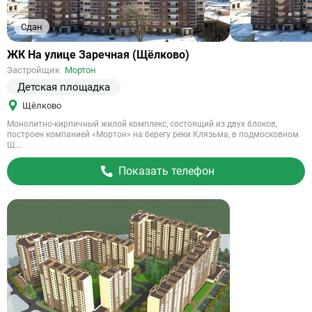
Сдан
Ссылка
ЖК На улице Заречная (Щёлково)
на
Застройщик
Мортон
объект
Детская площадка
Щёлково
Монолитно-кирпичный жилой комплекс, состоящий из двух блоков,
построен компанией «Мортон» на берегу реки Клязьма, в подмосковном
Щ...
Показать телефон