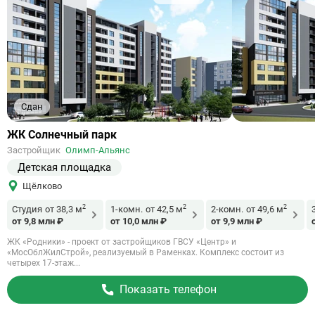
Сдан
Ссылка
ЖК Солнечный парк
на
Застройщик
Олимп-Альянс
объект
Детская площадка
Щёлково
2
2
2
Студия
от 38,3 м
1-комн.
от 42,5 м
2-комн.
от 49,6 м
от 9,8 млн ₽
от 10,0 млн ₽
от 9,9 млн ₽
ЖК «Родники» - проект от застройщиков ГВСУ «Центр» и
«МосОблЖилСтрой», реализуемый в Раменках. Комплекс состоит из
четырех 17-этаж...
Показать телефон