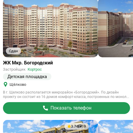
Сдан
Ссылка
ЖК Мкр. Богородский
на
Застройщик
Кортрос
объект
Детская площадка
Щёлково
В г. Щелково располагается микрорайон «Богородский». По дизайн
проекту он состоит из 16 домов комфорт-класса, построенных по монол...
Показать телефон
3.74
19