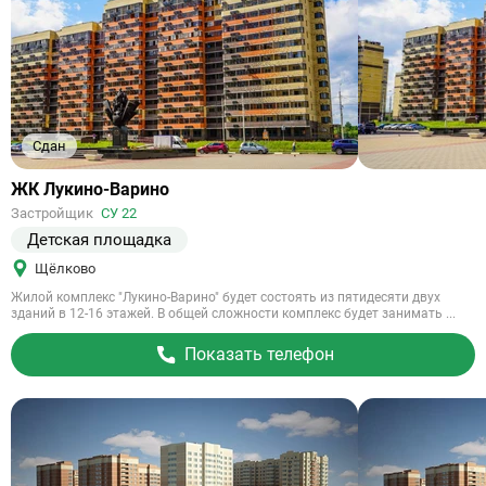
Сдан
Ссылка
ЖК Лукино-Варино
на
Застройщик
СУ 22
объект
Детская площадка
Щёлково
Жилой комплекс "Лукино-Варино" будет состоять из пятидесяти двух
зданий в 12-16 этажей. В общей сложности комплекс будет занимать ...
Показать телефон