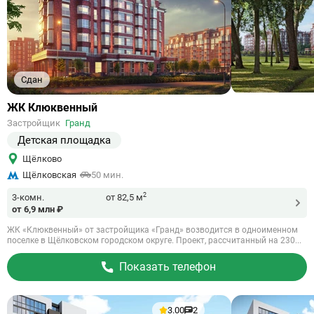
Сдан
Ссылка
ЖК Клюквенный
на
Застройщик
Гранд
объект
Детская площадка
Щёлково
Щёлковская
50 мин.
2
3-комн.
от 82,5 м
от 6,9 млн ₽
ЖК «Клюквенный» от застройщика «Гранд» возводится в одноименном
поселке в Щёлковском городском округе. Проект, рассчитанный на 230...
Показать телефон
3.00
2