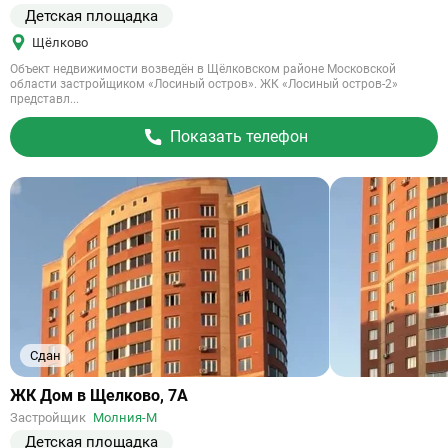
Детская площадка
Щёлково
Объект недвижимости возведён в Щёлковском районе Московской
области застройщиком «Лосиный остров». ЖК «Лосиный остров-2»
представл...
Показать телефон
Сдан
Ссылка
ЖК Дом в Щелково, 7А
на
Застройщик
Молния-М
объект
Детская площадка