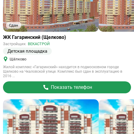
Сдан
Ссылка
ЖК Гагаринский (Щелково)
на
Застройщик
ВЕКАСТРОЙ
объект
Детская площадка
Щёлково
Жилой комплекс «Гагаринский» находится в подмосковном городе
Щелково на Чкаловской улице. Комплекс был сдан в эксплуатацию в
2016 ...
Показать телефон