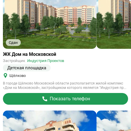
Сдан
Ссылка
ЖК Дом на Московской
на
Застройщик
Индустрия Проектов
объект
Детская площадка
Щёлково
В городе Щёлково Московской области располагается жилой комплекс
«Дом на Московской», застройщиком которого является "Индустрия пр...
Показать телефон