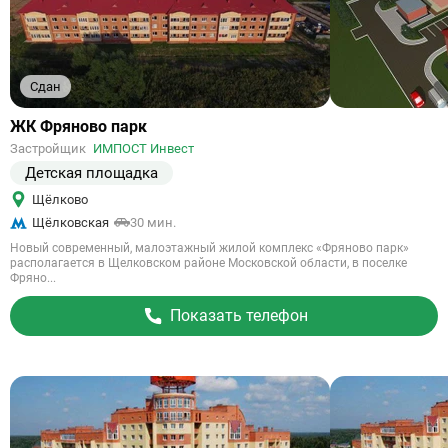
Сдан
Ссылка
ЖК Фряново парк
на
Застройщик
ИМПОСТ Инвест
объект
Детская площадка
Щёлково
Щёлковская
30 мин.
Новый современный, малоэтажный жилой комплекс «Фряново парк»
располагается в Щелковском районе Московской области, в поселке
Фряно...
Показать телефон