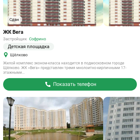
Сдан
Ссылка
ЖК Вега
на
Застройщик
Софрино
объект
Детская площадка
Щёлково
Жилой комплекс эконом-класса находится в подмосковном городе
Щёлково. ЖК «Вега» представлен тремя мнолоитно-кирпичными 17-
этажными...
Показать телефон