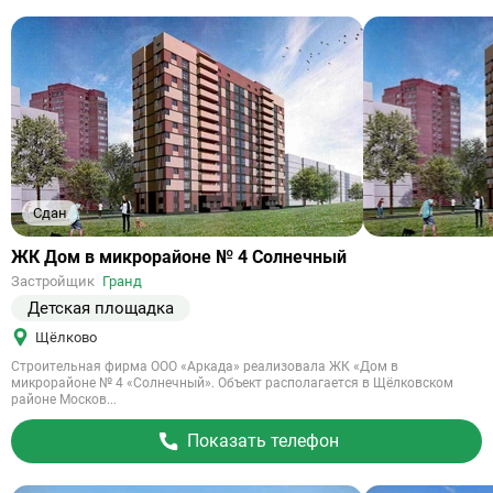
Сдан
Ссылка
ЖК Дом в микрорайоне № 4 Солнечный
на
Застройщик
Гранд
объект
Детская площадка
Щёлково
Строительная фирма ООО «Аркада» реализовала ЖК «Дом в
микрорайоне № 4 «Солнечный». Объект располагается в Щёлковском
районе Москов...
Показать телефон