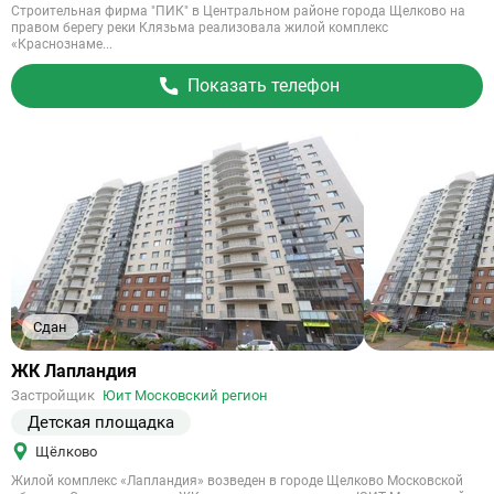
Строительная фирма "ПИК" в Центральном районе города Щелково на
правом берегу реки Клязьма реализовала жилой комплекс
«Краснознаме...
Показать телефон
Сдан
Ссылка
ЖК Лапландия
на
Застройщик
Юит Московский регион
объект
Детская площадка
Щёлково
Жилой комплекс «Лапландия» возведен в городе Щелково Московской