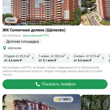
Сдан
Ссылка
ЖК Солнечная долина (Щёлково)
на
Застройщик
Щелковское РТП
объект
Детская площадка
Щёлково
2
2
2
Студия
от 25,3 м
1-комн.
от 28,3 м
2-комн.
от 37,9 м
от 4,6 млн ₽
от 5,1 млн ₽
от 6,6 млн ₽
Застройщик «ЩРТП» возводит объект недвижимости в Щёлковском
районе Московской области. Общая площадь жилых квартир составит
190 00...
Показать телефон
4.70
23