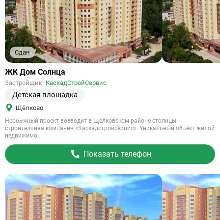
Сдан
Ссылка
ЖК Дом Солнца
на
Застройщик
КаскадСтройСервис
объект
Детская площадка
Щёлково
Необычный проект возводит в Щелковском районе столицы
строительная компания «Каскадстройсервис». Уникальный объект жилой
недвижимо...
Показать телефон