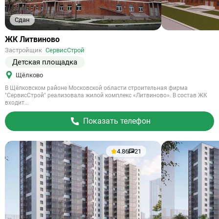
Сдан
Ссылка
ЖК Литвиново
на
Застройщик
СервисСтрой
объект
Детская площадка
Щёлково
В Щёлковском районе Московской области строительная фирма
"СервисСтрой" реализовала жилой комплекс «Литвиново». В состав ЖК
входит...
Показать телефон
4.86
21