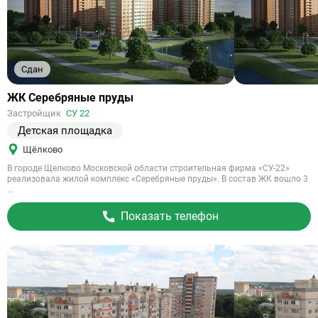
Сдан
Ссылка
ЖК Серебряные пруды
на
Застройщик
СУ 22
объект
Детская площадка
Щёлково
В городе Щелково Московской области строительная фирма «СУ-22»
реализовала жилой комплекс «Серебряные пруды». В состав ЖК вошло 3
...
Показать телефон