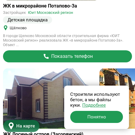
Ссылка
ЖК в микрорайоне Потапово-3а
на
Застройщик
Юит Московский регион
объект
Детская площадка
Щёлково
В городе Щелково Московской области строительная фирма «ЮИТ
Московский регион» реализовала ЖК «в микрорайоне Потапово-3а».
Объект ...
Показать телефон
Строители используют
бетон, а мы файлы
куки.
Подробнее
Понятно
Сдан
На карте
Ссылка
ЖК Лосиный остров (Загорянский)