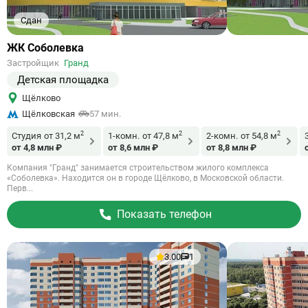
Сдан
Ссылка
ЖК Соболевка
на
Застройщик
Гранд
объект
Детская площадка
Щёлково
Щёлковская
57 мин.
2
2
2
Студия
от 31,2 м
1-комн.
от 47,8 м
2-комн.
от 54,8 м
от 4,8 млн ₽
от 8,6 млн ₽
от 8,8 млн ₽
Компания "Гранд" занимается строительством жилого комплекса
«Соболевка». Находится он в городе Щёлково, в Московской области.
Перв...
Показать телефон
3.00
1