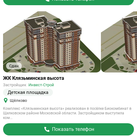
Сдан
Ссылка
ЖК Клязьминская высота
на
Застройщик
Инвест-Строй
объект
Детская площадка
Щёлково
Комплекс «Клязьминская высота» реализован в посёлке Биокомбинат в
Щелковском районе Московской области. Застройщиком выступила
ком...
Показать телефон