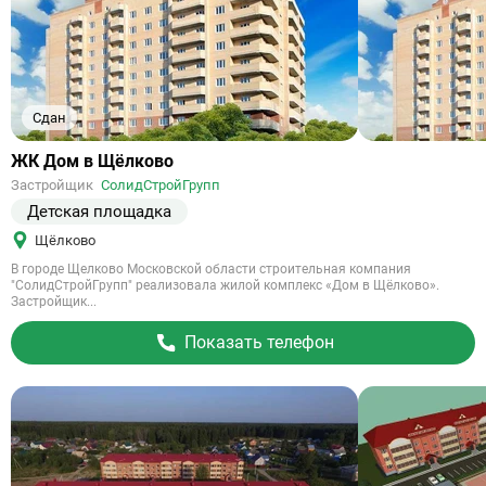
Сдан
Ссылка
ЖК Дом в Щёлково
на
Застройщик
СолидСтройГрупп
объект
Детская площадка
Щёлково
В городе Щелково Московской области строительная компания
"СолидСтройГрупп" реализовала жилой комплекс «Дом в Щёлково».
Застройщик...
Показать телефон