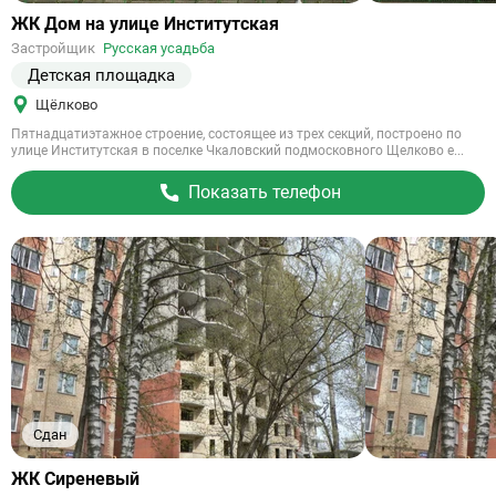
Ссылка
ЖК Дом на улице Институтская
на
Застройщик
Русская усадьба
объект
Детская площадка
Щёлково
Пятнадцатиэтажное строение, состоящее из трех секций, построено по
улице Институтская в поселке Чкаловский подмосковного Щелково е...
Показать телефон
Сдан
Ссылка
ЖК Сиреневый
на