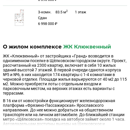
2
3-комн.
83.5 м
1
этаж
Сдан
6 998 000 ₽
О жилом комплексе
ЖК Клюквенный
ЖК «Клюквенный» от застройщика «Гранд» возводится в
одноименном поселке в Щёлковском городском округе. Проект,
рассчитанный на 2300 квартир, включает в себя 10 жилых
зданий высотой 7 этажей. В первой очереди сдаются корпуса
№5 и №6, в них находится 174 квартиры с 1-4 комнатами в
черновой отделке. Площади жилья варьируются от 40 м2 до 115
м2. Можно приобрести лоты с отдельным входом и
парковочным местом, на верхних этажах есть варианты с
террасами.
В 16 км от новостройки функционирует железнодорожная
платформа «Фрязино-Пассажирская» Ярославского
направления. До нее можно добраться на общественном
транспорте или на личном автомобиле. До ближайшей станции
метро «Щёлковская» поездка на автобусе займет около 1 часа.
Автовладельцам доступны выезды на Щелковское и
Фряновское шоссе, по которым можно добраться до столицы.