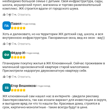
необходимо большой семье с детьми. Своя инфраструктура, сады,
школа, акушерский пункт, магазины и торгово-развлекательный
комплекс. ЖК строится вдали от городского шума.
0
0
Ответить
Павел
3 года назад
ПА
5
Хоть и далековато, но на территории ЖК детский сад, школа, и вся
внутреннюю инфраструктура. Панорамные окна, вид из окон - вау))
0
0
Ответить
Фёдор И
3 года назад
ФИ
5
Планируем покупку жилья в ЖК Клюквенный. Сейчас проживаем в
маленькой однокомнатной квартире старой малоэтажки.
Присмотрели недорогую двухкомнатную квартиру себе.
0
0
Ответить
Егор Вешняков
3 года назад
ЕВ
5
ЖК клюквенный сам нашел нас в интернете - увидели рекламу.
Заинтересовались, так как искали вариант для инвестиции в округе,
и выгоднее вряд ли что то нашли бы. Красивые дома, строятся в
срок, кирпично-монолитные - такие всегда будут в цене.