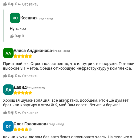
0
0
Ответить
Ксения
КС
3 года назад
Ну такое
0
0
Алиса Андрианова
4 года назад
АА
5
Приятный жк. Строят качественно, что изнутри что снаружи. Потолки
высокие 3,1 метра. Обещают хорошую инфраструктуру у комплекса.
0
0
Ответить
Давид
4 года назад
ДА
5
Хорошая шумоизоляция, все аккуратно. Вообщем, кто ещё думает
брать ли квартиру в этом ЖК, мой Вам совет - бегите и берите!
0
0
Ответить
Олег Головинов
4 года назад
ОГ
4
как ни крути, людям без авто будет сложновато здесь. На сколько я