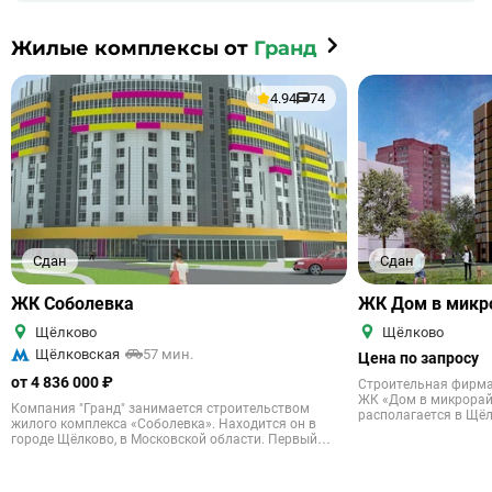
Жилые комплексы от
Гранд
4.94
74
Сдан
Сдан
ЖК Соболевка
ЖК Дом в микр
Щёлково
Щёлково
Щёлковская
57 мин.
Цена по запросу
от 4 836 000 ₽
Строительная фирма
ЖК «Дом в микрорай
Компания "Гранд" занимается строительством
располагается в Щё
жилого комплекса «Соболевка». Находится он в
области. На сегодня
городе Щёлково, в Московской области. Первый
объекта завершено.
корпус сдадут уже в третьем квартале 2021 года.
вторичном рынке. В 
Высота новостроек колеблется от 6 и до 10 этажей. В
высота которого сос
проекте будет 15 жилых корпусов. Новый квартал