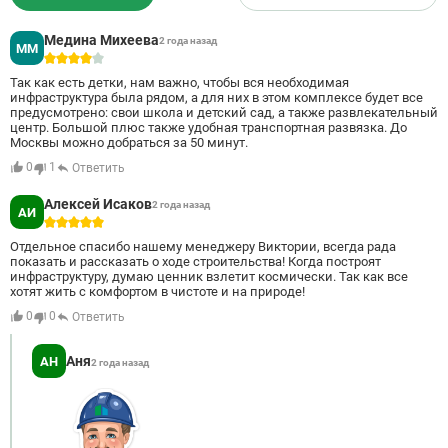
Медина Михеева
2 года назад
ММ
4
Так как есть детки, нам важно, чтобы вся необходимая
инфраструктура была рядом, а для них в этом комплексе будет все
предусмотрено: свои школа и детский сад, а также развлекательный
центр. Большой плюс также удобная транспортная развязка. До
Москвы можно добраться за 50 минут.
0
1
Ответить
Алексей Исаков
2 года назад
АИ
5
Отдельное спасибо нашему менеджеру Виктории, всегда рада
показать и рассказать о ходе строительства! Когда построят
инфраструктуру, думаю ценник взлетит космически. Так как все
хотят жить с комфортом в чистоте и на природе!
0
0
Ответить
Аня
АН
2 года назад