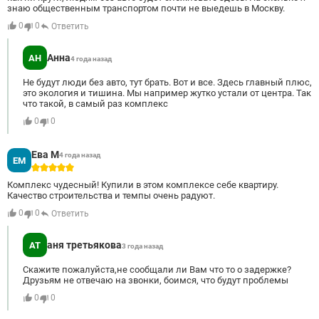
знаю общественным транспортом почти не выедешь в Москву.
0
0
Ответить
Анна
АН
4 года назад
Не будут люди без авто, тут брать. Вот и все. Здесь главный плюс,
это экология и тишина. Мы например жутко устали от центра. Так
что такой, в самый раз комплекс
0
0
Ева М
4 года назад
ЕМ
5
Комплекс чудесный! Купили в этом комплексе себе квартиру.
Качество строительства и темпы очень радуют.
0
0
Ответить
аня третьякова
АТ
3 года назад
Скажите пожалуйста,не сообщали ли Вам что то о задержке?
Друзьям не отвечаю на звонки, боимся, что будут проблемы
0
0