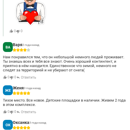
0
0
Варя
2 года назад
ВА
4
Нам понравился тем, что он небольшой немного людей проживает.
Ты знаешь всех и тебя все знают. Очень хороший контингент, и
приятно в нём находится. Единственное что зимой, немного не
следят за территорией и не убирают от снега(
0
0
Ответить
Женя
3 года назад
ЖЕ
5
Тихое место. Все новое. Детские площадки в наличии. Живем 2 года
в этом комплексе.
0
0
Ответить
Оксанка
3 года назад
ОК
5