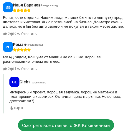
Илья Баранов
4 года назад
ИБ
5
Ренат, есть отделка. Нашим людям лишь бы что то ляпнуть) пред
чистовая и чистовая. Жк с претензией на бизнес. До метро очень
далеко, но я бы без авто своего и не покупал в таком месте жильё.
0
0
Ответить
Роман
4 года назад
РО
5
МКАД рядом, но шума от машин не слышно. Хорошее
расположение, рядом есть лес.
0
1
Ответить
Gleb
GL
3 года назад
Интересный проект. Хорошая задумка. Хорошие метражи и
планировки в квартирах. Отличная цена на рынке. Но вопрос,
достроят ли?)
0
0
Смотреть все отзывы о ЖК Клюквенный