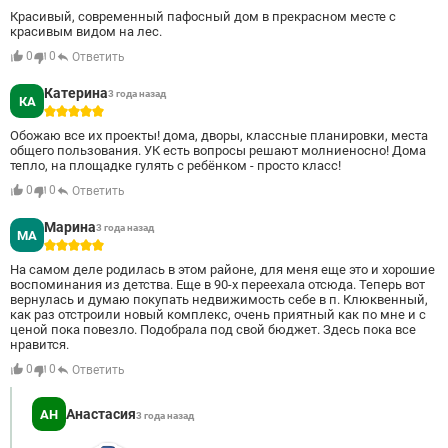
Красивый, современный пафосный дом в прекрасном месте с
красивым видом на лес.
0
0
Ответить
Катерина
3 года назад
КА
5
Обожаю все их проекты! дома, дворы, классные планировки, места
общего пользования. УК есть вопросы решают молниеносно! Дома
тепло, на площадке гулять с ребёнком - просто класс!
0
0
Ответить
Марина
3 года назад
МА
5
На самом деле родилась в этом районе, для меня еще это и хорошие
воспоминания из детства. Еще в 90-х переехала отсюда. Теперь вот
вернулась и думаю покупать недвижимость себе в п. Клюквенный,
как раз отстроили новый комплекс, очень приятный как по мне и с
ценой пока повезло. Подобрала под свой бюджет. Здесь пока все
нравится.
0
0
Ответить
Анастасия
АН
3 года назад