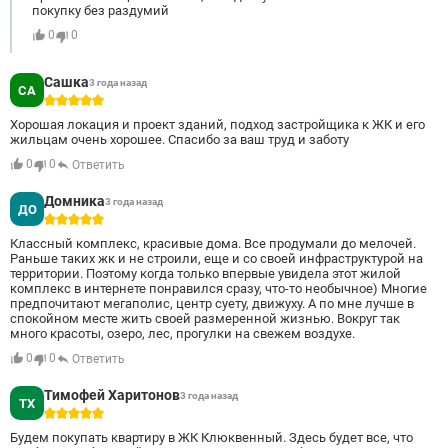
покупку без раздумий
0
0
Сашка
3 года назад
СА
5
Хорошая локация и проект зданий, подход застройщика к ЖК и его
жильцам очень хорошее. Спасибо за ваш труд и заботу
0
0
Ответить
Домника
3 года назад
ДО
5
Классный комплекс, красивые дома. Все продумали до мелочей.
Раньше таких жк и не строили, еще и со своей инфраструктурой на
территории. Поэтому когда только впервые увидела этот жилой
комплекс в интернете понравился сразу, что-то необычное) Многие
предпочитают мегаполис, центр суету, движуху. А по мне лучше в
спокойном месте жить своей размеренной жизнью. Вокруг так
много красоты, озеро, лес, прогулки на свежем воздухе.
0
0
Ответить
Тимофей Харитонов
3 года назад
ТХ
5
Будем покупать квартиру в ЖК Клюквенный. Здесь будет все, что