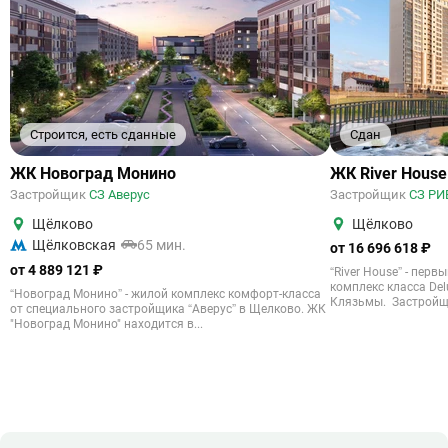
Строится, есть сданные
Сдан
ЖК Новоград Монино
ЖК River House
Застройщик
СЗ Аверус
Застройщик
СЗ РИ
Щёлково
Щёлково
Щёлковская
65 мин.
от 16 696 618 ₽
от 4 889 121 ₽
“River House” - пер
комплекс класса De
“Новоград Монино” - жилой комплекс комфорт-класса
Клязьмы. Застройщи
от специального застройщика “Аверус” в Щелково. ЖК
"Новоград Монино" находится в...