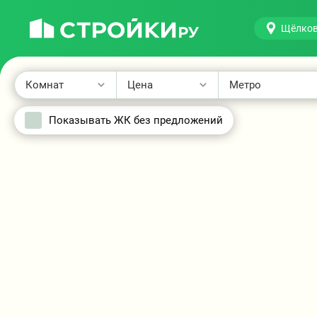
Щёлко
Новостройки
Щёлково
на
Комнат
Цена
Метро
карте
Показывать ЖК без предложений
2