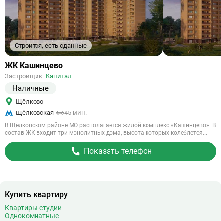
Строится, есть сданные
Ссылка
ЖК Кашинцево
на
Застройщик
Капитал
объект
Наличные
Щёлково
Щёлковская
45 мин.
В Щёлковском районе МО располагается жилой комплекс «Кашинцево». В
состав ЖК входит три монолитных дома, высота которых колеблется...
Показать телефон
Купить квартиру
Квартиры-студии
Однокомнатные