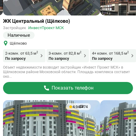
Ссылка
ЖК Центральный (Щёлково)
на
Застройщик
ИнвестПроект МСК
объект
Наличные
Щёлково
2
2
2
2-комн.
от 63,5 м
3-комн.
от 82,8 м
4+ комн.
от 168,5 м
По запросу
По запросу
По запросу
Объект недвижимости возводит застройщик «Инвест Проект МСК» в
Щёлковском районе Московской области. Площадь комплекса составит
око...
Показать телефон
4.94
74