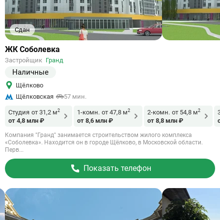
Сдан
Ссылка
ЖК Соболевка
на
Застройщик
Гранд
объект
Наличные
Щёлково
Щёлковская
57 мин.
2
2
2
Студия
от 31,2 м
1-комн.
от 47,8 м
2-комн.
от 54,8 м
от 4,8 млн ₽
от 8,6 млн ₽
от 8,8 млн ₽
Компания "Гранд" занимается строительством жилого комплекса
«Соболевка». Находится он в городе Щёлково, в Московской области.
Перв...
Показать телефон