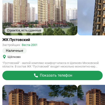
Строится, есть сданные
Ссылка
ЖК Пустовский
на
Застройщик
Веста-2001
объект
Наличные
Щёлково
“Пустовский” - жилой комплекс комфорт-класса в Щелково Московской
области. В состав ЖК “Пустовский” входит несколько монолитно-кир...
Показать телефон