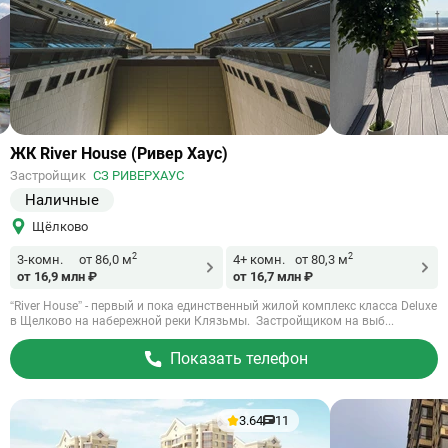
Ссылка
ЖК River House (Ривер Хаус)
на
Застройщик
СЗ РИВЕРХАУС
объект
Наличные
Щёлково
2
2
3-комн.
от 86,0 м
4+ комн.
от 80,3 м
от 16,9 млн ₽
от 16,7 млн ₽
“River House” - первый и пока единственный жилой комплекс класса Deluxe
в Щелково на набережной реки Клязьмы. Застройщиком на выб...
Показать телефон
3.64
11