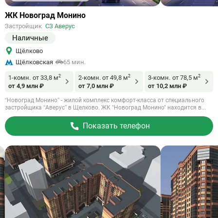
Ссылка
ЖК Новоград Монино
на
Застройщик
СЗ Аверус
объект
Наличные
Щёлково
Щёлковская
65 мин.
2
2
2
1-комн.
от 33,8 м
2-комн.
от 49,8 м
3-комн.
от 78,5 м
от 4,9 млн ₽
от 7,0 млн ₽
от 10,2 млн ₽
“Новоград Монино” - жилой комплекс комфорт-класса от специального
застройщика “Аверус” в Щелково. ЖК "Новоград Монино" находится в...
Показать телефон