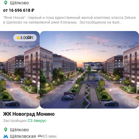
Щёлково
от 16 696 618 ₽
“River House” - первый и пока единственный жилой комплекс класса Deluxe
в Щелково на набережной реки Клязьмы. Застройщиком на выб...
3.00
1
ЖК Новоград Монино
Застройщик
СЗ Аверус
Щёлково
Щёлковская
65 мин.