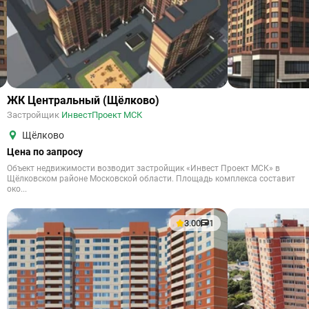
ЖК Центральный (Щёлково)
Застройщик
ИнвестПроект МСК
Щёлково
Цена по запросу
Объект недвижимости возводит застройщик «Инвест Проект МСК» в
Щёлковском районе Московской области. Площадь комплекса составит
око...
3.00
1