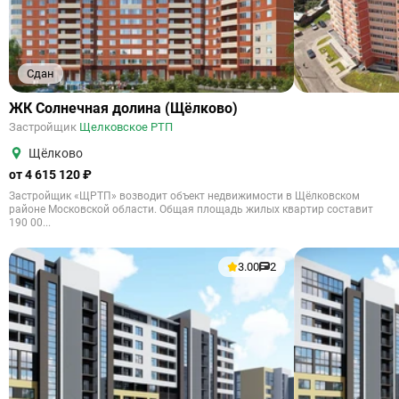
Сдан
ЖК Солнечная долина (Щёлково)
Застройщик
Щелковское РТП
Щёлково
от 4 615 120 ₽
Застройщик «ЩРТП» возводит объект недвижимости в Щёлковском
районе Московской области. Общая площадь жилых квартир составит
190 00...
3.00
2