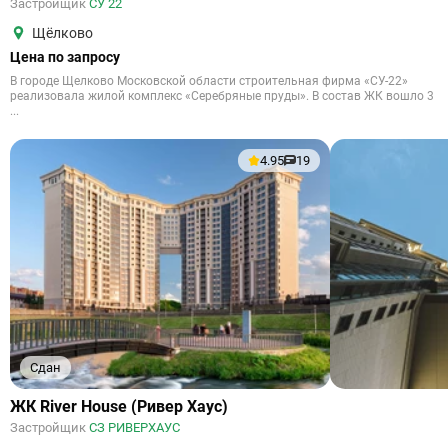
Застройщик
СУ 22
Щёлково
Цена по запросу
В городе Щелково Московской области строительная фирма «СУ-22»
реализовала жилой комплекс «Серебряные пруды». В состав ЖК вошло 3
...
4.95
19
Сдан
ЖК River House (Ривер Хаус)
Застройщик
СЗ РИВЕРХАУС