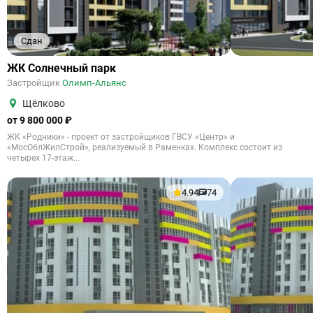
Сдан
ЖК Солнечный парк
Застройщик
Олимп-Альянс
Щёлково
от 9 800 000 ₽
ЖК «Родники» - проект от застройщиков ГВСУ «Центр» и
«МосОблЖилСтрой», реализуемый в Раменках. Комплекс состоит из
четырех 17-этаж...
4.94
74