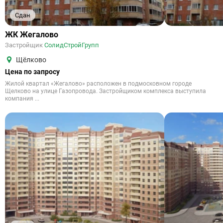
Сдан
ЖК Жегалово
Застройщик
СолидСтройГрупп
Щёлково
Цена по запросу
Жилой квартал «Жегалово» расположен в подмосковном городе
Щелково на улице Газопровода. Застройщиком комплекса выступила
компания ...