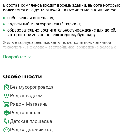
В состав комплекса входит восемь зданий, высота которых
колеблется от 8 до 14 этажей. Также частью ЖК является:
собственная котельная;
подземный многоуровневый паркинг;
образовательно-воспитательное учреждение для детей,
которое примыкает к пешеходному бульвару.
Жилые корпуса реализованы по монолитно-кирпичной
технологии. По словам застройщика, возведение велось с
применением энергосберегающих материалов и технологий. К
ним относятся металлопластиковые стеклопакеты.
Подробнее
В состав ЖК входят и объекты социально-бытовой
инфраструктуры, в том числе автосервис, аптека, кафе,
супермаркет, банк, библиотека, парикмахерская и т.д. Все эти
Особенности
заведения станут неотъемлемой частью повседневной жизни
обитателей комплекса.
Без мусоропровода
Так как поблизости нет ни одного промышленного предприятия,
Рядом водоём
то район отличается хорошей экологической обстановкой.
Рядом Магазины
Рядом школа
Детская площадка
Рядом детский сад