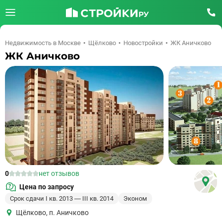
Недвижимость в Москве
Щёлково
Новостройки
ЖК Аничково
ЖК Аничково
0
нет отзывов
Цена по запросу
Срок сдачи I кв. 2013 — III кв. 2014
Эконом
Щёлково
,
п. Аничково