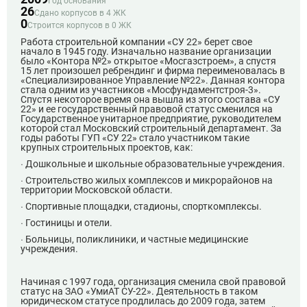
Год основания
26
Сдано корпусов в 4 ЖК
0
Строится корпусов в 0 ЖК
Работа строительной компании «СУ 22» берет свое
начало в 1945 году. Изначально название организации
было «Контора №2» открытое «Мосгазстроем», а спустя
15 лет произошел ребрендинг и фирма переименовалась в
«Специализированное Управление №22». Данная контора
стала одним из участников «Мосфундаментстроя-3».
Спустя некоторое время она вышла из этого состава «СУ
22» и ее государственный правовой статус сменился на
Государственное унитарное предприятие, руководителем
которой стал Московский строительный департамент. За
годы работы ГУП «СУ 22» стало участником такие
крупных строительных проектов, как:
· Дошкольные и школьные образовательные учреждения.
· Строительство жилых комплексов и микрорайонов на
территории Московской области.
· Спортивные площадки, стадионы, спорткомплексы.
· Гостиницы и отели.
· Больницы, поликлиники, и частные медицинские
учреждения.
Начиная с 1997 года, организация сменила свой правовой
статус на ЗАО «УмиАТ СУ-22». Деятельность в таком
юридическом статусе продлилась до 2009 года, затем