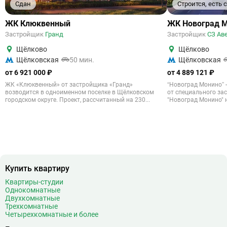
Сдан
Строится, есть
ЖК Клюквенный
ЖК Новоград 
Застройщик
Гранд
Застройщик
СЗ Ав
Щёлково
Щёлково
Щёлковская
50 мин.
Щёлковская
от 6 921 000 ₽
от 4 889 121 ₽
ЖК «Клюквенный» от застройщика «Гранд»
“Новоград Монино” 
возводится в одноименном поселке в Щёлковском
от специального за
городском округе. Проект, рассчитанный на 230...
"Новоград Монино" н
Купить квартиру
Квартиры-студии
Однокомнатные
Двухкомнатные
Трехкомнатные
Четырехкомнатные и более