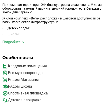
Придомовая территория ЖК благоустроена и озеленена. У дома
оборудован наземный паркинг, детский городок, есть беседки с
зоной для барбекю.
Жилой комплекс «Вега» расположен в шаговой доступности от
важных объектов инфраструктуры:
· Детские сады;
· Школы;
· Торговые центры;
Подробнее
· Больница;
· Фитнес-клуб;
Особенности
· И другие.
В районе превосходная экология. Поблизости отсутствуют
Кладовые помещения
промышленные предприятия. Рядом расположены лесные
массивы.
Без мусоропровода
Рядом Магазины
Жилой комплекс «Вега» имеет хорошую транспортную развязку.
Рядом школа
15 километров до МКАД по Щёлковскому шоссе. В шаговой
доступности расположена железнодорожная станция
Спортивная площадка
«Чкаловская».
Детская площадка