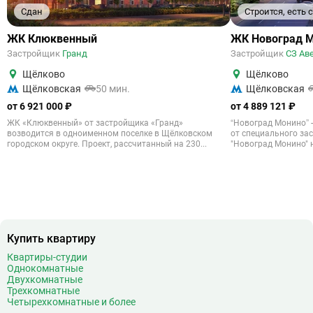
Сдан
Строится, есть
ЖК Клюквенный
ЖК Новоград 
Застройщик
Гранд
Застройщик
СЗ Ав
Щёлково
Щёлково
Щёлковская
50 мин.
Щёлковская
от 6 921 000 ₽
от 4 889 121 ₽
ЖК «Клюквенный» от застройщика «Гранд»
“Новоград Монино” 
возводится в одноименном поселке в Щёлковском
от специального за
городском округе. Проект, рассчитанный на 230...
"Новоград Монино" н
Купить квартиру
Квартиры-студии
Однокомнатные
Двухкомнатные
Трехкомнатные
Четырехкомнатные и более