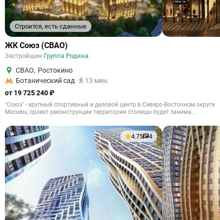
Строится, есть сданные
ЖК Союз (СВАО)
Застройщик
Группа Родина
СВАО
,
Ростокино
Ботанический сад
13 мин.
от 19 725 240 ₽
“Союз” - крупный спортивный и деловой центр в Северо-Восточном округе
Москвы, проект реконструкции территории столицы будет занима...
4.75
4