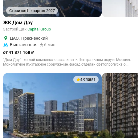
Строится II квартал 2027
ЖК Дом Дау
Застройщик
Capital Group
ЦАО
,
Пресненский
Выставочная
6 мин.
от 41 871 168 ₽
“Дом Дау” - жилой комплекс класса элит в Центральном округе Москвы.
Монолитное 85-этажное сооружение, фасад отделан светопропускаю...
4.92
51