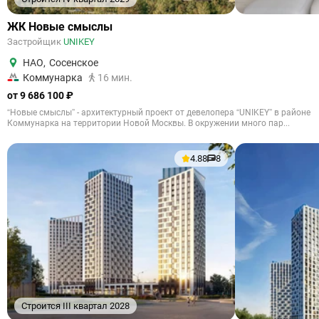
ЖК Новые смыслы
Застройщик
UNIKEY
НАО
,
Сосенское
Коммунарка
16 мин.
от 9 686 100 ₽
“Новые смыслы” - архитектурный проект от девелопера “UNIKEY” в районе
Коммунарка на территории Новой Москвы. В окружении много пар...
4.88
8
Строится III квартал 2028