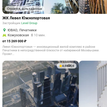
Строится, есть сданные
ЖК Левел Южнопортовая
Застройщик
Level Group
ЮВАО
,
Печатники
Кожуховская
10 мин.
от 15 269 000 ₽
Левел Южнопортовая 一 инновационный жилой комплекс в районе
Печатники в непосредственной близости от набережной Москвы-реки.
Проект...
4.88
24