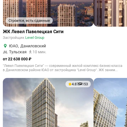
Строится, есть сданные
ЖК Левел Павелецкая Сити
Застройщик
Level Group
ЮАО
,
Даниловский
Тульская
10 мин.
от 22 638 000 ₽
"Левел Павелецкая Сити” — современный жилой комплекс бизнес-класса
в Даниловском районе ЮАО от застройщика “Level Group“. ЖК заним...
4.87
153