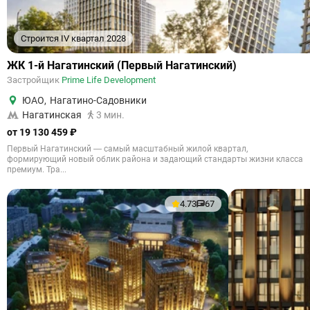
Строится IV квартал 2028
ЖК 1-й Нагатинский (Первый Нагатинский)
Застройщик
Prime Life Development
ЮАО
,
Нагатино-Садовники
Нагатинская
3 мин.
от 19 130 459 ₽
Первый Нагатинский — самый масштабный жилой квартал,
формирующий новый облик района и задающий стандарты жизни класса
премиум. Тра...
4.73
67