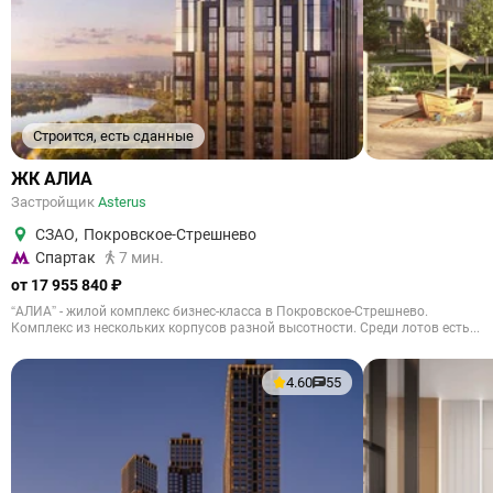
Строится, есть сданные
ЖК АЛИА
Застройщик
Asterus
СЗАО
,
Покровское-Стрешнево
Спартак
7 мин.
от 17 955 840 ₽
“АЛИА” - жилой комплекс бизнес-класса в Покровское-Стрешнево.
Комплекс из нескольких корпусов разной высотности. Среди лотов есть...
4.60
55