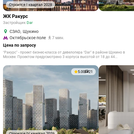
Строится I квартал 2028
ЖК Ракурс
Застройщик
Dar
СЗАО
,
Щукино
Октябрьское поле
7 мин.
Цена по запросу
“Ракурс” - проект бизнес-класса от девелопера “Dar” в районе Щукино в
Москве. Проектом предусмотрено 3 корпуса высотой от 18 до 44...
5.00
21
Строится IV квартал 2029