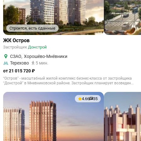
Строится, есть сданные
ЖК Остров
Застройщик
Донстрой
СЗАО
,
Хорошёво-Мнёвники
Терехово
5 мин.
от 21 015 720 ₽
“Остров” - масштабный жилой комплекс бизнес-класса от застройщика
“Донстрой” в Мневниковской районе. Застройщик планирует возведен...
4.66
35