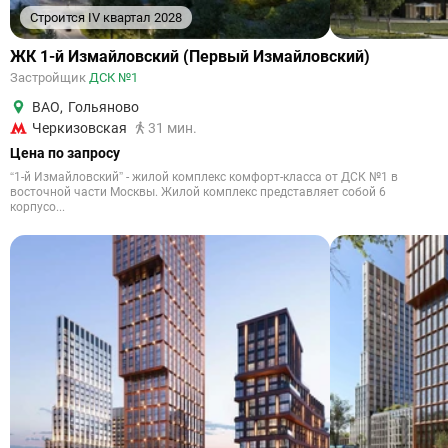
Строится IV квартал 2028
ЖК 1-й Измайловский (Первый Измайловский)
Застройщик
ДСК №1
ВАО
,
Гольяново
Черкизовская
31 мин.
Цена по запросу
“1-й Измайловский” - жилой комплекс комфорт-класса от ДСК №1 в
восточной части Москвы. Жилой комплекс представляет собой 6
корпусо...