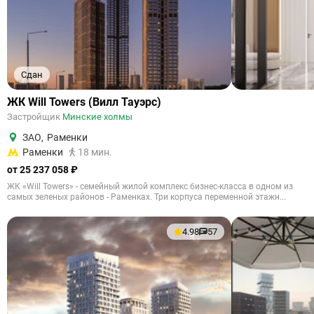
Сдан
ЖК Will Towers (Вилл Тауэрс)
Застройщик
Минские холмы
ЗАО
,
Раменки
Раменки
18 мин.
от 25 237 058 ₽
ЖК «Will Towers» - семейный жилой комплекс бизнес-класса в одном из
самых зеленых районов - Раменках. Три корпуса переменной этажн...
4.98
57