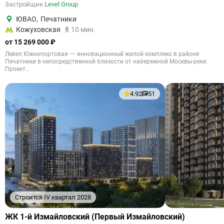
Застройщик
Level Group
ЮВАО
,
Печатники
Кожуховская
10 мин.
от 15 269 000 ₽
Левел Южнопортовая 一 инновационный жилой комплекс в районе
Печатники в непосредственной близости от набережной Москвы-реки.
Проект...
4.92
51
Строится IV квартал 2028
ЖК 1-й Измайловский (Первый Измайловский)