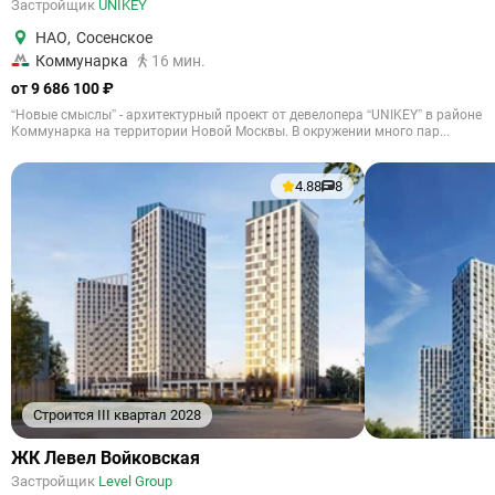
Застройщик
UNIKEY
НАО
,
Сосенское
Коммунарка
16 мин.
от 9 686 100 ₽
“Новые смыслы” - архитектурный проект от девелопера “UNIKEY” в районе
Коммунарка на территории Новой Москвы. В окружении много пар...
4.88
8
Строится III квартал 2028
ЖК Левел Войковская
Застройщик
Level Group