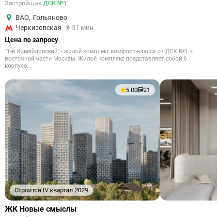
Застройщик
ДСК №1
ВАО
,
Гольяново
Черкизовская
31 мин.
Цена по запросу
“1-й Измайловский” - жилой комплекс комфорт-класса от ДСК №1 в
восточной части Москвы. Жилой комплекс представляет собой 6
корпусо...
5.00
21
Строится IV квартал 2029
ЖК Новые смыслы