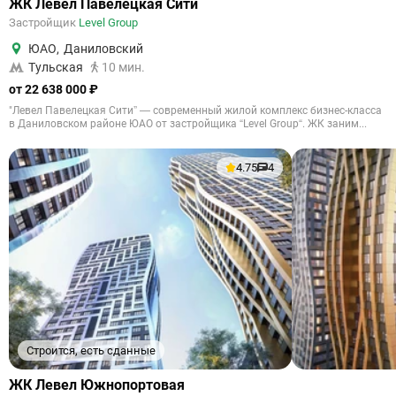
ЖК Левел Павелецкая Сити
Застройщик
Level Group
ЮАО
,
Даниловский
Тульская
10 мин.
от 22 638 000 ₽
"Левел Павелецкая Сити” — современный жилой комплекс бизнес-класса
в Даниловском районе ЮАО от застройщика “Level Group“. ЖК заним...
4.75
4
Строится, есть сданные
ЖК Левел Южнопортовая