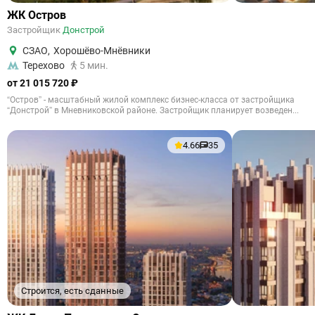
ЖК Остров
Застройщик
Донстрой
СЗАО
,
Хорошёво-Мнёвники
Терехово
5 мин.
от 21 015 720 ₽
“Остров” - масштабный жилой комплекс бизнес-класса от застройщика
“Донстрой” в Мневниковской районе. Застройщик планирует возведен...
4.66
35
Строится, есть сданные