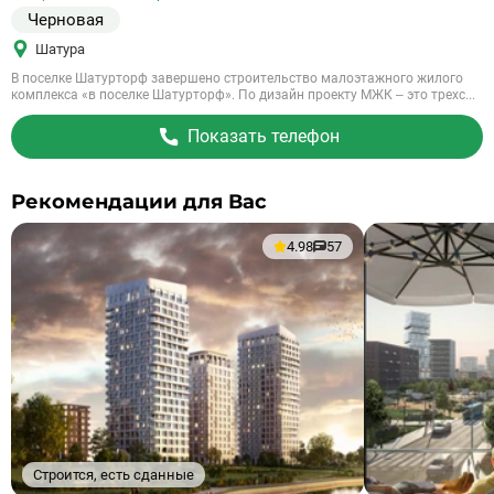
Черновая
Шатура
В поселке Шатурторф завершено строительство малоэтажного жилого
комплекса «в поселке Шатурторф». По дизайн проекту МЖК – это трехс...
Показать телефон
Рекомендации для Вас
4.98
57
Строится, есть сданные