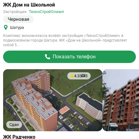
Ссылка
ЖК Дом на Школьной
на
Застройщик
ТехноСтройОлимп
объект
Черновая
Шатура
Комплекс эконом-класса возвёл застройщик «ТехноСтройОлимп» в
подмосковном городе Шатуре. ЖК «Дом на Школьной» представляет
собой 5...
Показать телефон
4.33
3
Сдан
Ссылка
ЖК Радченко