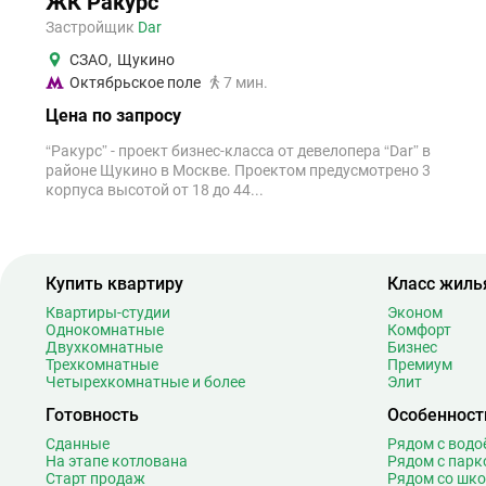
ЖК Ракурс
Застройщик
Dar
СЗАО
,
Щукино
Октябрьское поле
7 мин.
Цена по запросу
“Ракурс” - проект бизнес-класса от девелопера “Dar” в
районе Щукино в Москве. Проектом предусмотрено 3
корпуса высотой от 18 до 44...
Купить квартиру
Класс жиль
Квартиры-студии
Эконом
Однокомнатные
Комфорт
Двухкомнатные
Бизнес
Трехкомнатные
Премиум
Четырехкомнатные и более
Элит
Готовность
Особенност
Сданные
Рядом с вод
На этапе котлована
Рядом с парк
Старт продаж
Рядом со шк