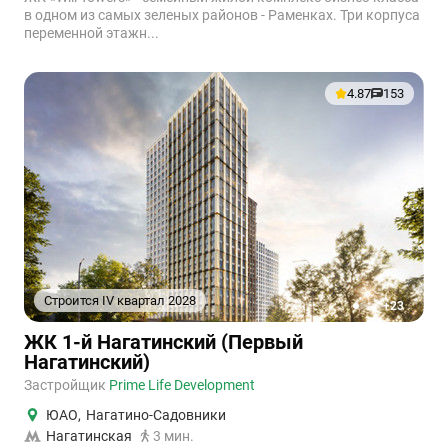
в одном из самых зеленых районов - Раменках. Три корпуса
переменной этажн...
4.87
153
Строится IV квартал 2028
+23
1
2
3
4
5
ЖК 1-й Нагатинский (Первый
Нагатинский)
Застройщик
Prime Life Development
ЮАО
,
Нагатино-Садовники
Нагатинская
3 мин.