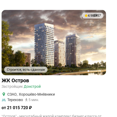
4.98
57
Строится, есть сданные
+19
1
2
3
4
5
ЖК Остров
Застройщик
Донстрой
СЗАО
,
Хорошёво-Мнёвники
Терехово
5 мин.
от 21 015 720 ₽
“Остров” - масштабный жилой комплекс бизнес-класса от