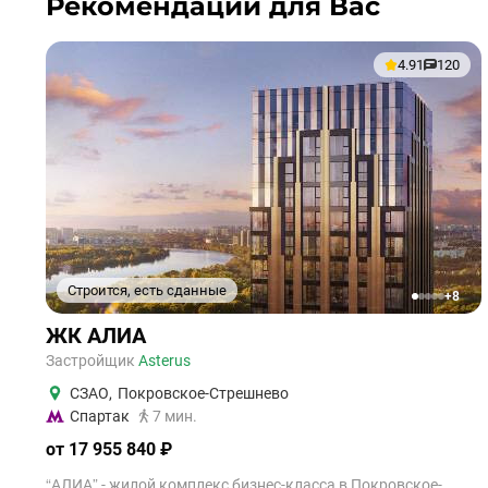
Рекомендации для Вас
4.91
120
Строится, есть сданные
+8
1
2
3
4
5
ЖК АЛИА
Застройщик
Asterus
СЗАО
,
Покровское-Стрешнево
Спартак
7 мин.
от 17 955 840 ₽
“АЛИА” - жилой комплекс бизнес-класса в Покровское-