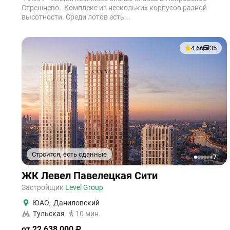
Стрешнево. Комплекс из нескольких корпусов разной
высотности. Среди лотов есть...
4.66
35
Строится, есть сданные
+7
1
2
3
4
5
ЖК Левел Павелецкая Сити
Застройщик
Level Group
ЮАО
,
Даниловский
Тульская
10 мин.
от 22 638 000 ₽