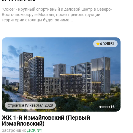
“Союз” - крупный спортивный и деловой центр в Северо-
Восточном округе Москвы, проект реконструкции
территории столицы будет занима...
4.92
51
Строится IV квартал 2028
+16
1
2
3
4
5
ЖК 1-й Измайловский (Первый
Измайловский)
Застройщик
ДСК №1