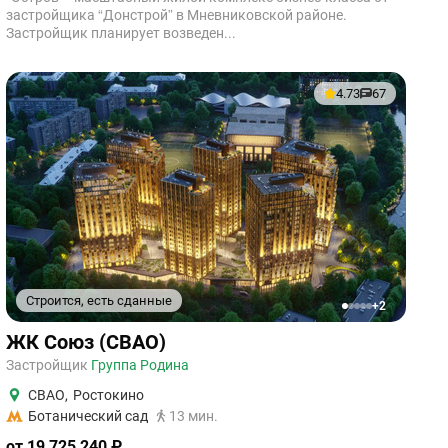
застройщика “Донстрой” в Мневниковской районе.
Застройщик планирует возведен...
4.73
67
Строится, есть сданные
+2
1
2
3
4
5
ЖК Союз (СВАО)
Застройщик
Группа Родина
СВАО
,
Ростокино
Ботанический сад
13 мин.
от 19 725 240 ₽