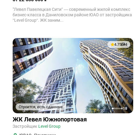
"Левел Павелецкая Сити” — современный жилой комплекс
бизнес-класса в Даниловском районе ЮАО от застройщика
“Level Group“. ЖК заним...
4.75
4
Строится, есть сданные
+18
1
2
3
4
5
ЖК Левел Южнопортовая
Застройщик
Level Group