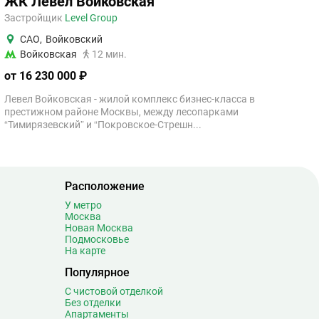
ЖК Левел Войковская
Застройщик
Level Group
САО
,
Войковский
Войковская
12 мин.
от 16 230 000 ₽
Левел Войковская - жилой комплекс бизнес-класса в
престижном районе Москвы, между лесопарками
“Тимирязевский” и “Покровское-Стрешн...
Расположение
У метро
Москва
Новая Москва
Подмосковье
На карте
Популярное
С чистовой отделкой
Без отделки
Апартаменты