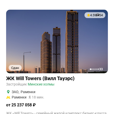
4.59
54
Сдан
+33
1
2
3
4
5
ЖК Will Towers (Вилл Тауэрс)
Застройщик
Минские холмы
ЗАО
,
Раменки
Раменки
18 мин.
от 25 237 058 ₽
ЖК «Will Towers» - семейный жилой комплекс бизнес-класса