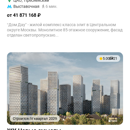
ЦАО
,
Пресненский
Выставочная
6 мин.
от 41 871 168 ₽
“Дом Дау” - жилой комплекс класса элит в Центральном
округе Москвы. Монолитное 85-этажное сооружение, фасад
отделан светопропускаю...
5.00
21
Строится IV квартал 2029
1
2
3
4
5