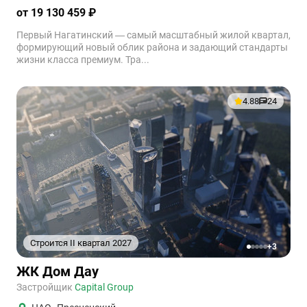
от 19 130 459 ₽
Первый Нагатинский — самый масштабный жилой квартал,
формирующий новый облик района и задающий стандарты
жизни класса премиум. Тра...
4.88
24
Строится II квартал 2027
+3
1
2
3
4
5
ЖК Дом Дау
Застройщик
Capital Group