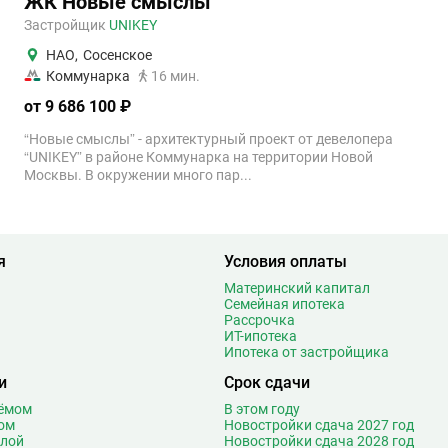
ЖК Новые смыслы
Застройщик
UNIKEY
НАО
,
Сосенское
Коммунарка
16 мин.
от 9 686 100 ₽
“Новые смыслы” - архитектурный проект от девелопера
“UNIKEY” в районе Коммунарка на территории Новой
Москвы. В окружении много пар...
я
Условия оплаты
Материнский капитал
Семейная ипотека
Рассрочка
ИТ-ипотека
Ипотека от застройщика
и
Срок сдачи
оёмом
В этом году
ом
Новостройки сдача 2027 год
олой
Новостройки сдача 2028 год