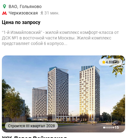
ВАО
,
Гольяново
Черкизовская
31 мин.
Цена по запросу
“1-й Измайловский” - жилой комплекс комфорт-класса от
ДСК №1 в восточной части Москвы. Жилой комплекс
представляет собой 6 корпусо...
4.88
8
Строится III квартал 2028
+15
1
2
3
4
5