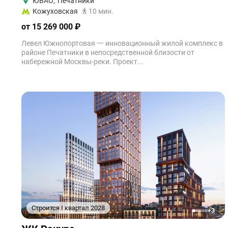
ЮВАО
,
Печатники
Кожуховская
10 мин.
от 15 269 000 ₽
Левел Южнопортовая 一 инновационный жилой комплекс в
районе Печатники в непосредственной близости от
набережной Москвы-реки. Проект...
Строится I квартал 2028
+3
1
2
3
4
5