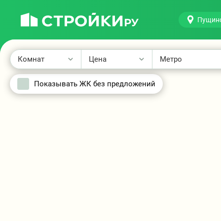
Пущин
Новостройки
Пущино
на
Комнат
Цена
Метро
карте
Показывать ЖК без предложений
2