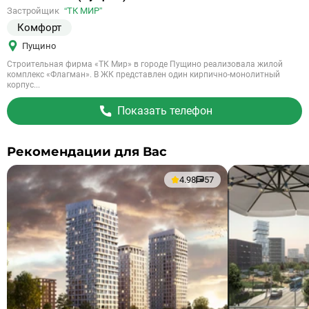
на
Застройщик
“ТК МИР”
объект
Комфорт
Пущино
Строительная фирма «ТК Мир» в городе Пущино реализовала жилой
комплекс «Флагман». В ЖК представлен один кирпично-монолитный
корпус...
Показать телефон
Рекомендации для Вас
4.98
57