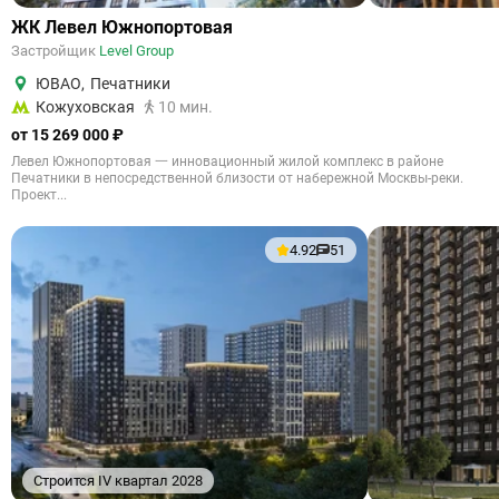
ЖК Левел Южнопортовая
Застройщик
Level Group
ЮВАО
,
Печатники
Кожуховская
10 мин.
от 15 269 000 ₽
Левел Южнопортовая 一 инновационный жилой комплекс в районе
Печатники в непосредственной близости от набережной Москвы-реки.
Проект...
4.92
51
Строится IV квартал 2028