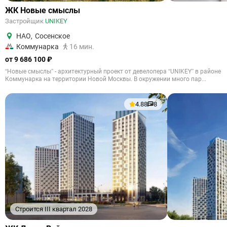
ЖК Новые смыслы
Застройщик
UNIKEY
НАО
,
Сосенское
Коммунарка
16 мин.
от 9 686 100 ₽
“Новые смыслы” - архитектурный проект от девелопера “UNIKEY” в районе
Коммунарка на территории Новой Москвы. В окружении много пар...
4.88
8
Строится III квартал 2028