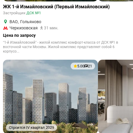
ЖК 1-й Измайловский (Первый Измайловский)
Застройщик
ДСК №1
ВАО
,
Гольяново
Черкизовская
31 мин.
Цена по запросу
“1-й Измайловский” - жилой комплекс комфорт-класса от ДСК №1 в
восточной части Москвы. Жилой комплекс представляет собой 6
корпусо...
5.00
21
Строится IV квартал 2029