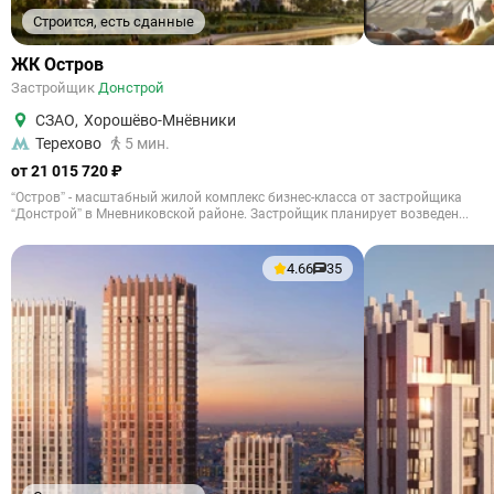
Строится, есть сданные
ЖК Остров
Застройщик
Донстрой
СЗАО
,
Хорошёво-Мнёвники
Терехово
5 мин.
от 21 015 720 ₽
“Остров” - масштабный жилой комплекс бизнес-класса от застройщика
“Донстрой” в Мневниковской районе. Застройщик планирует возведен...
4.66
35