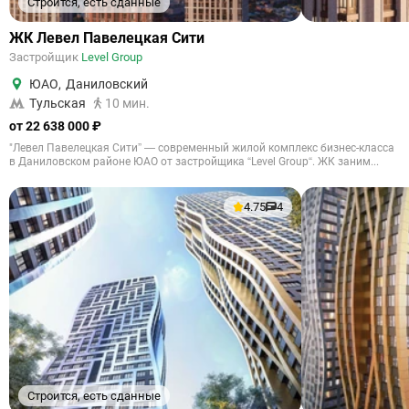
Строится, есть сданные
ЖК Левел Павелецкая Сити
Застройщик
Level Group
ЮАО
,
Даниловский
Тульская
10 мин.
от 22 638 000 ₽
"Левел Павелецкая Сити” — современный жилой комплекс бизнес-класса
в Даниловском районе ЮАО от застройщика “Level Group“. ЖК заним...
4.75
4
Строится, есть сданные