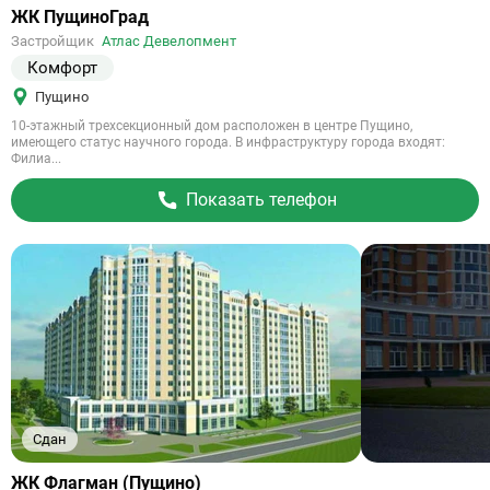
Ссылка
ЖК ПущиноГрад
на
Застройщик
Атлас Девелопмент
объект
Комфорт
Пущино
10-этажный трехсекционный дом расположен в центре Пущино,
имеющего статус научного города. В инфраструктуру города входят:
Филиа...
Показать телефон
Сдан
Ссылка
ЖК Флагман (Пущино)