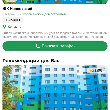
Ссылка
ЖК Новоокский
на
Застройщик
Коломенский домостроитель
объект
Эконом
Коломна
Жилой комплекс «Новоокский» будет возведен в Коломне. Застройщиком
выступает компания «Коломенский домостроитель», полностью закон...
Показать телефон
Рекомендации для Вас
3.33
3