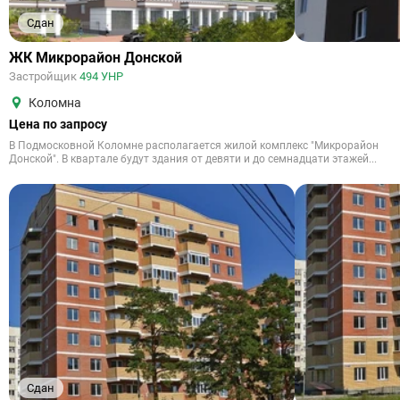
Сдан
ЖК Микрорайон Донской
Застройщик
494 УНР
Коломна
Цена по запросу
В Подмосковной Коломне располагается жилой комплекс "Микрорайон
Донской". В квартале будут здания от девяти и до семнадцати этажей...
Сдан