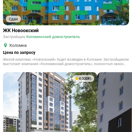
Сдан
ЖК Новоокский
Застройщик
Коломенский домостроитель
Коломна
Цена по запросу
Жилой комплекс «Новоокский» будет возведен в Коломне. Застройщиком
выступает компания «Коломенский домостроитель», полностью закон...
4.00
5