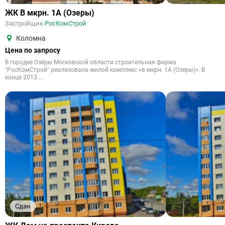
ЖК В мкрн. 1А (Озеры)
Застройщик
РосКомСтрой
Коломна
Цена по запросу
В городке Озёры Московской области строительная фирма
"РосКомСтрой" реализовала жилой комплекс «в мкрн. 1А (Озеры)». В
конце 2013 ...
Сдан