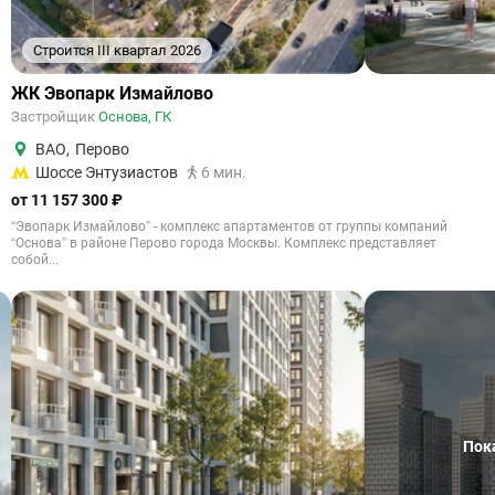
Строится III квартал 2026
ЖК Эвопарк Измайлово
Застройщик
Основа, ГК
ВАО
,
Перово
Шоссе Энтузиастов
6 мин.
от 11 157 300 ₽
“Эвопарк Измайлово” - комплекс апартаментов от группы компаний
“Основа” в районе Перово города Москвы. Комплекс представляет
собой...
Пок