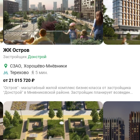
ЖК Остров
Застройщик
Донстрой
СЗАО
,
Хорошёво-Мнёвники
Терехово
5 мин.
от 21 015 720 ₽
“Остров” - масштабный жилой комплекс бизнес-класса от застройщика
“Донстрой” в Мневниковской районе. Застройщик планирует возведен...