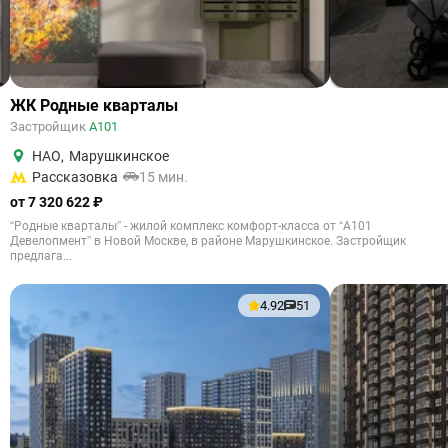
ЖК Родные кварталы
Застройщик
А101
НАО
,
Марушкинское
Рассказовка
15 мин.
от 7 320 622 ₽
“Родные кварталы” - жилой комплекс комфорт-класса от “А101
Девелопмент” в Новой Москве, в районе Марушкинское. Застройщик
предлага...
4.92
51