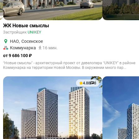
ЖК Новые смыслы
Застройщик
UNIKEY
НАО
,
Сосенское
Коммунарка
16 мин.
от 9 686 100 ₽
“Новые смыслы” - архитектурный проект от девелопера “UNIKEY” в районе
Коммунарка на территории Новой Москвы. В окружении много пар...
4.88
8