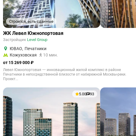
Строится, есть сданные
ЖК Левел Южнопортовая
Застройщик
Level Group
ЮВАО
,
Печатники
Кожуховская
10 мин.
от 15 269 000 ₽
Левел Южнопортовая 一 инновационный жилой комплекс в районе
Печатники в непосредственной близости от набережной Москвы-реки.
Проект...
5.00
93