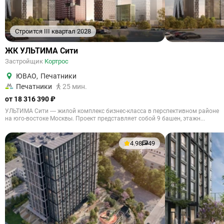
Строится III квартал 2028
ЖК УЛЬТИМА Сити
Застройщик
Кортрос
ЮВАО
,
Печатники
Печатники
25 мин.
от 18 316 390 ₽
УЛЬТИМА Сити — жилой комплекс бизнес-класса в перспективном районе
на юго-востоке Москвы. Проект представляет собой 9 башен, этажн...
4.98
49