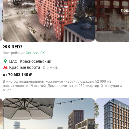
Пок
ЖК RED7
Застройщик
Основа, ГК
ЦАО
,
Красносельский
Красные ворота
5 мин.
от 70 683 140 ₽
В многофункциональном комплексе «RED7» площадью 52 000 м2
насчитывается 19 этажей. Дом рассчитан на 289 квартир. Это студии и
мног...