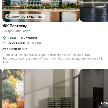
Строится, есть сданные
ЖК Портленд
Застройщик
Forma
ЮВАО
,
Печатники
Печатники
19 мин.
от 18 030 810 ₽
“Портленд” - прибрежный жилой комплекс бизнес-класса в Юго-
Восточном округе, в районе Печатники. Комплекс представляет собой 8
жил...
Пок