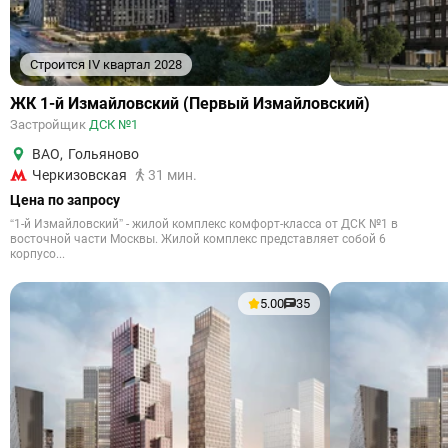
Строится IV квартал 2028
ЖК 1-й Измайловский (Первый Измайловский)
Застройщик
ДСК №1
ВАО
,
Гольяново
Черкизовская
31 мин.
Цена по запросу
“1-й Измайловский” - жилой комплекс комфорт-класса от ДСК №1 в
восточной части Москвы. Жилой комплекс представляет собой 6
корпусо...
5.00
35