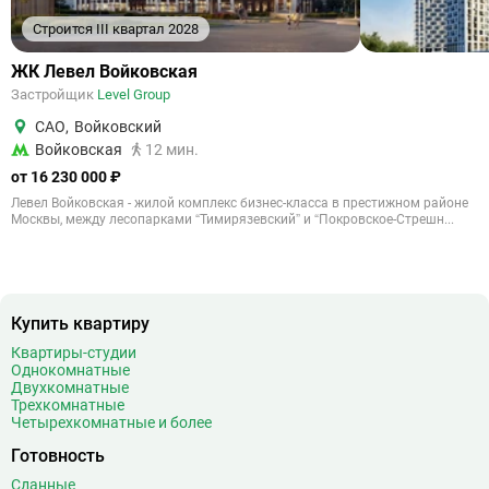
Строится III квартал 2028
ЖК Левел Войковская
Застройщик
Level Group
САО
,
Войковский
Войковская
12 мин.
от 16 230 000 ₽
Левел Войковская - жилой комплекс бизнес-класса в престижном районе
Москвы, между лесопарками “Тимирязевский” и “Покровское-Стрешн...
Купить квартиру
Квартиры-студии
Однокомнатные
Двухкомнатные
Трехкомнатные
Четырехкомнатные и более
Готовность
Сданные