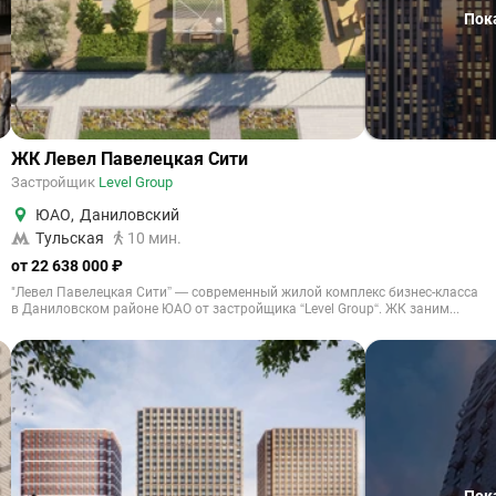
Пок
ЖК Левел Павелецкая Сити
Застройщик
Level Group
ЮАО
,
Даниловский
Тульская
10 мин.
от 22 638 000 ₽
"Левел Павелецкая Сити” — современный жилой комплекс бизнес-класса
в Даниловском районе ЮАО от застройщика “Level Group“. ЖК заним...