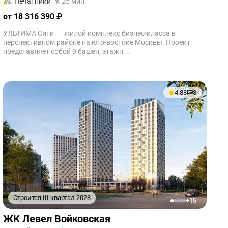
Печатники
25 мин.
от 18 316 390 ₽
УЛЬТИМА Сити — жилой комплекс бизнес-класса в
перспективном районе на юго-востоке Москвы. Проект
представляет собой 9 башен, этажн...
4.88
8
Строится III квартал 2028
+15
1
2
3
4
5
ЖК Левел Войковская