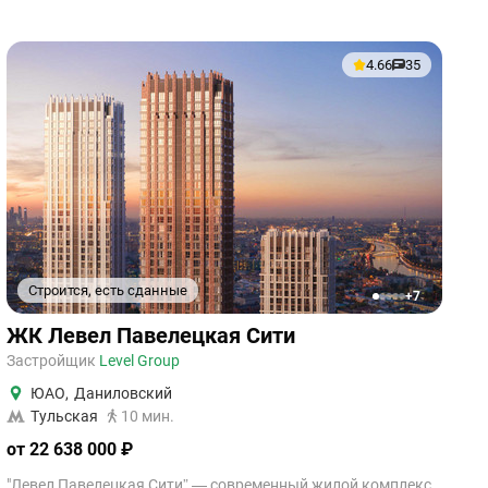
4.66
35
Строится, есть сданные
+7
1
2
3
4
5
ЖК Левел Павелецкая Сити
Застройщик
Level Group
ЮАО
,
Даниловский
Тульская
10 мин.
от 22 638 000 ₽
"Левел Павелецкая Сити” — современный жилой комплекс