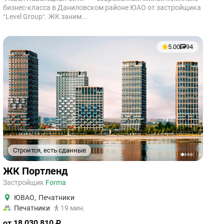
бизнес-класса в Даниловском районе ЮАО от застройщика
“Level Group“. ЖК заним...
5.00
94
Строится, есть сданные
1
2
3
4
ЖК Портленд
Застройщик
Forma
ЮВАО
,
Печатники
Печатники
19 мин.
от 18 030 810 ₽