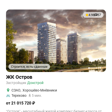
4.98
57
Строится, есть сданные
+19
1
2
3
4
5
ЖК Остров
Застройщик
Донстрой
СЗАО
,
Хорошёво-Мнёвники
Терехово
5 мин.
от 21 015 720 ₽
“Остров” - масштабный жилой комплекс бизнес-класса от