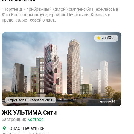
“Портленд” - прибрежный жилой комплекс бизнес-класса в
Юго-Восточном округе, в районе Печатники. Комплекс
представляет собой 8 жил...
5.00
35
Строится III квартал 2028
+26
1
2
3
4
5
ЖК УЛЬТИМА Сити
Застройщик
Кортрос
ЮВАО
,
Печатники