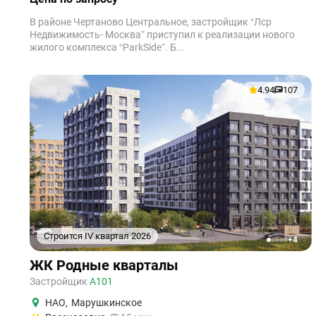
В районе Чертаново Центральное, застройщик “Лср
Недвижимость- Москва” приступил к реализации нового
жилого комплекса “ParkSide”. Б...
4.94
107
Строится IV квартал 2026
+4
1
2
3
4
5
ЖК Родные кварталы
Застройщик
А101
НАО
,
Марушкинское