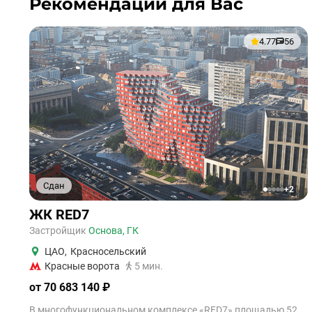
Рекомендации для Вас
4.77
56
Сдан
+2
1
2
3
4
5
ЖК RED7
Застройщик
Основа, ГК
ЦАО
,
Красносельский
Красные ворота
5 мин.
от 70 683 140 ₽
В многофункциональном комплексе «RED7» площадью 52