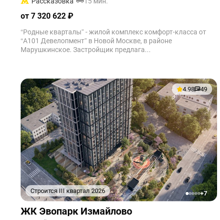
Рассказовка
15 мин.
от 7 320 622 ₽
“Родные кварталы” - жилой комплекс комфорт-класса от
“А101 Девелопмент” в Новой Москве, в районе
Марушкинское. Застройщик предлага...
4.98
49
Строится III квартал 2026
+7
1
2
3
4
5
ЖК Эвопарк Измайлово