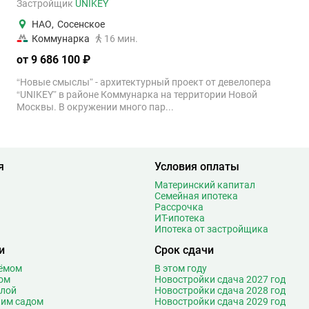
Застройщик
UNIKEY
НАО
,
Сосенское
Коммунарка
16 мин.
от 9 686 100 ₽
“Новые смыслы” - архитектурный проект от девелопера
“UNIKEY” в районе Коммунарка на территории Новой
Москвы. В окружении много пар...
я
Условия оплаты
Материнский капитал
Семейная ипотека
Рассрочка
ИТ-ипотека
Ипотека от застройщика
и
Срок сдачи
оёмом
В этом году
ом
Новостройки сдача 2027 год
олой
Новостройки сдача 2028 год
ким садом
Новостройки сдача 2029 год