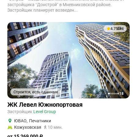
застройщика “Донстрой” в Мневниковской районе.
Застройщик планирует возведен...
4.75
4
Строится, есть сданные
+18
1
2
3
4
5
ЖК Левел Южнопортовая
Застройщик
Level Group
ЮВАО
,
Печатники
Кожуховская
10 мин.
от 15 269 000 ₽