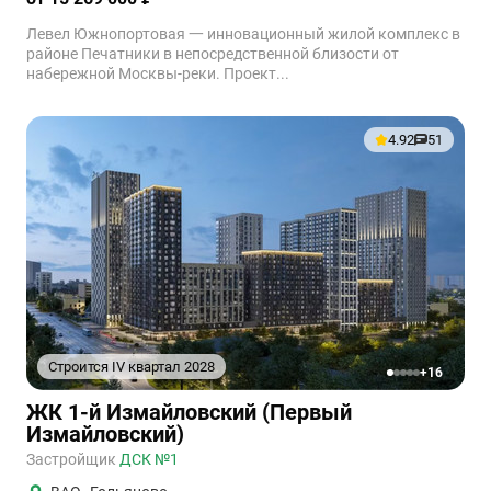
Левел Южнопортовая 一 инновационный жилой комплекс в
районе Печатники в непосредственной близости от
набережной Москвы-реки. Проект...
4.92
51
Строится IV квартал 2028
+16
1
2
3
4
5
ЖК 1-й Измайловский (Первый
Измайловский)
Застройщик
ДСК №1