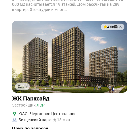
000 м2 насчитывается 19 этажей. Дом рассчитан на 289
квартир. Это студии и мног...
4.58
86
Сдан
1
2
3
4
5
ЖК Парксайд
Застройщик
ЛСР
ЮАО
,
Чертаново Центральное
Битцевский парк
18 мин.
Цена по запросу