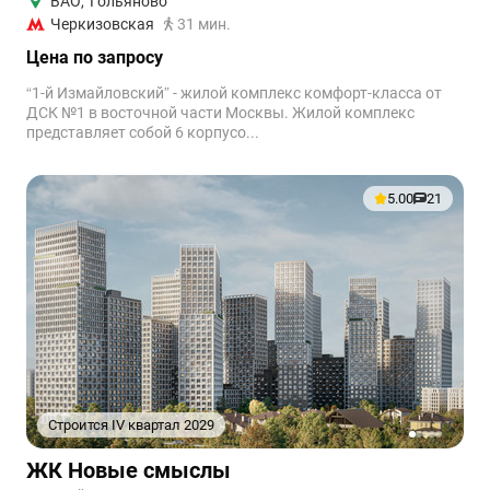
ВАО
,
Гольяново
Черкизовская
31 мин.
Цена по запросу
“1-й Измайловский” - жилой комплекс комфорт-класса от
ДСК №1 в восточной части Москвы. Жилой комплекс
представляет собой 6 корпусо...
5.00
21
Строится IV квартал 2029
1
2
3
4
5
ЖК Новые смыслы