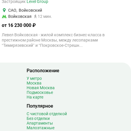
Застройщик
Level Group
САО
,
Войковский
Войковская
12 мин.
от 16 230 000 ₽
Левел Войковская - жилой комплекс бизнес-класса в
престижном районе Москвы, между лесопарками
“Тимирязевский” и “Покровское-Стрешн...
Расположение
У метро
Москва
Новая Москва
Подмосковье
На карте
Популярное
С чистовой отделкой
Без отделки
Апартаменты
Малоэтажные