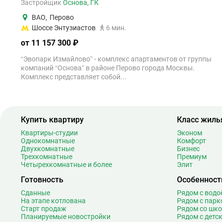
Застройщик
Основа, ГК
ВАО
,
Перово
Шоссе Энтузиастов
6 мин.
от 11 157 300 ₽
“Эвопарк Измайлово” - комплекс апартаментов от группы
компаний “Основа” в районе Перово города Москвы.
Комплекс представляет собой...
Купить квартиру
Класс жиль
Квартиры-студии
Эконом
Однокомнатные
Комфорт
Двухкомнатные
Бизнес
Трехкомнатные
Премиум
Четырехкомнатные и более
Элит
Готовность
Особенност
Сданные
Рядом с вод
На этапе котлована
Рядом с парк
Старт продаж
Рядом со шк
Планируемые новостройки
Рядом с детс