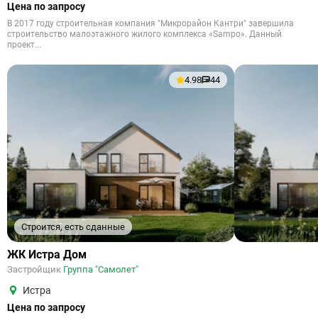
Цена по запросу
В 2017 году строительная компания "Микрорайон Кантри" завершила
строительство малоэтажного жилого комплекса «Sampo». Данный
проект...
4.98
44
Строится, есть сданные
ЖК Истра Дом
Застройщик
Группа "Самолет"
Истра
Цена по запросу