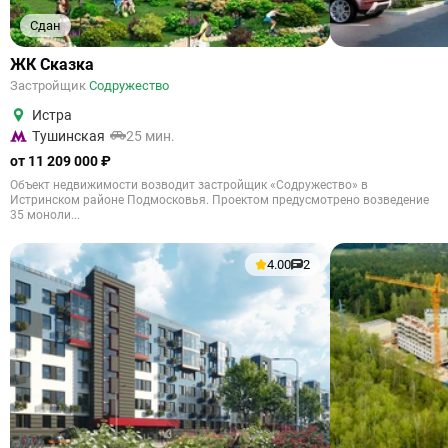
Сдан
ЖК Сказка
Застройщик
Содружество
Истра
Тушинская
25 мин.
от 11 209 000 ₽
Объект недвижимости возводит застройщик «Содружество» в
Истринском районе Подмосковья. Проектом предусмотрено возведение
35 моноли...
4.00
2