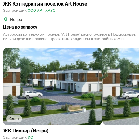
ЖК Коттеджный посёлок Art House
Застройщик
ООО АРТ ХАУС
Истра
Цена по запросу
Авторский коттеджный посёлок “Art House” расположился в Подмосковье,
вблизи деревни Бочкино. Проектным холдингом и застройщиком вы...
Сдан
ЖК Пионер (Истра)
Застройщик
ИСТ