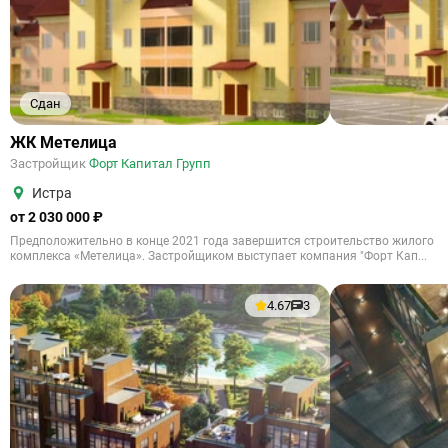
Сдан
ЖК Метелица
Застройщик
Форт Капитал Групп
Истра
от 2 030 000 ₽
Предположительно в конце 2021 года завершится строительство жилого
комплекса «Метелица». Застройщиком выступает компания "Форт Кап...
4.67
3