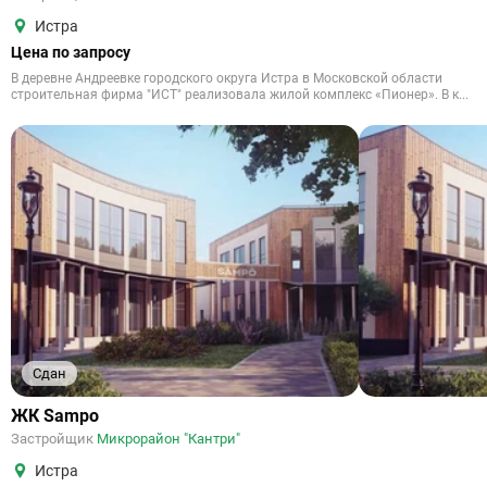
Истра
Цена по запросу
В деревне Андреевке городского округа Истра в Московской области
строительная фирма "ИСТ" реализовала жилой комплекс «Пионер». В к...
Сдан
ЖК Sampo
Застройщик
Микрорайон "Кантри"
Истра