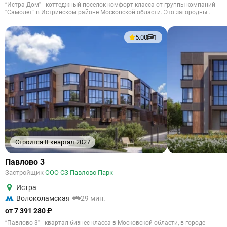
“Истра Дом” - коттеджный поселок комфорт-класса от группы компаний
“Самолет” в Истринском районе Московской области. Это загородны...
5.00
1
Строится II квартал 2027
Павлово 3
Застройщик
ООО СЗ Павлово Парк
Истра
Волоколамская
29 мин.
от 7 391 280 ₽
“Павлово 3” - квартал бизнес-класса в Московской области, в городе