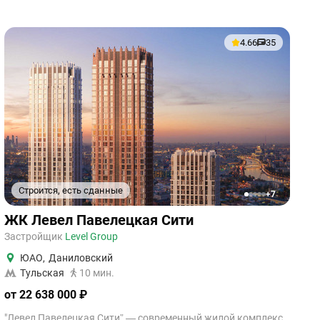
4.66
35
Строится, есть сданные
+7
1
2
3
4
5
ЖК Левел Павелецкая Сити
Застройщик
Level Group
ЮАО
,
Даниловский
Тульская
10 мин.
от 22 638 000 ₽
"Левел Павелецкая Сити” — современный жилой комплекс