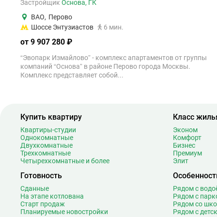
Застройщик
Основа, ГК
ВАО
,
Перово
Шоссе Энтузиастов
6 мин.
от 9 907 280 ₽
“Эвопарк Измайлово” - комплекс апартаментов от группы
компаний “Основа” в районе Перово города Москвы.
Комплекс представляет собой...
Купить квартиру
Класс жиль
Квартиры-студии
Эконом
Однокомнатные
Комфорт
Двухкомнатные
Бизнес
Трехкомнатные
Премиум
Четырехкомнатные и более
Элит
Готовность
Особенност
Сданные
Рядом с вод
На этапе котлована
Рядом с парк
Старт продаж
Рядом со шк
Планируемые новостройки
Рядом с детс