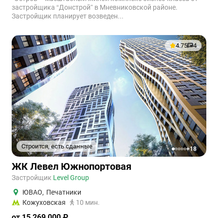
застройщика “Донстрой” в Мневниковской районе.
Застройщик планирует возведен...
4.75
4
Строится, есть сданные
+18
1
2
3
4
5
ЖК Левел Южнопортовая
Застройщик
Level Group
ЮВАО
,
Печатники
Кожуховская
10 мин.
от 15 269 000 ₽