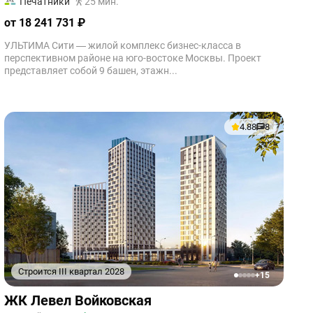
Печатники
25 мин.
от 18 241 731 ₽
УЛЬТИМА Сити — жилой комплекс бизнес-класса в
перспективном районе на юго-востоке Москвы. Проект
представляет собой 9 башен, этажн...
4.88
8
Строится III квартал 2028
+15
1
2
3
4
5
ЖК Левел Войковская