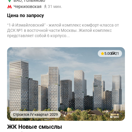
ВАО
,
Гольяново
Черкизовская
31 мин.
Цена по запросу
“1-й Измайловский” - жилой комплекс комфорт-класса от
ДСК №1 в восточной части Москвы. Жилой комплекс
представляет собой 6 корпусо...
5.00
21
Строится IV квартал 2029
1
2
3
4
5
ЖК Новые смыслы