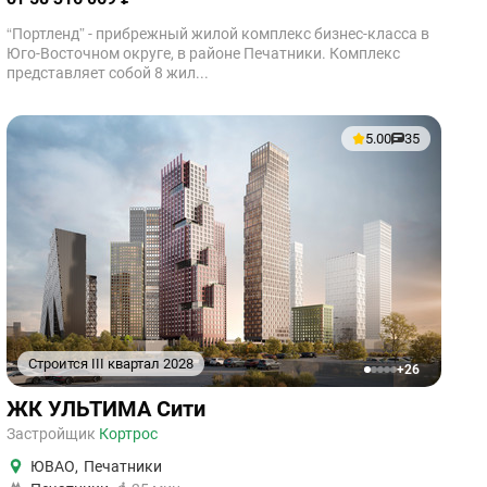
“Портленд” - прибрежный жилой комплекс бизнес-класса в
Юго-Восточном округе, в районе Печатники. Комплекс
представляет собой 8 жил...
5.00
35
Строится III квартал 2028
+26
1
2
3
4
5
ЖК УЛЬТИМА Сити
Застройщик
Кортрос
ЮВАО
,
Печатники