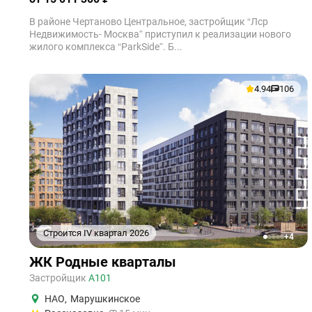
В районе Чертаново Центральное, застройщик “Лср
Недвижимость- Москва” приступил к реализации нового
жилого комплекса “ParkSide”. Б...
4.94
106
Строится IV квартал 2026
+4
1
2
3
4
5
ЖК Родные кварталы
Застройщик
А101
НАО
,
Марушкинское