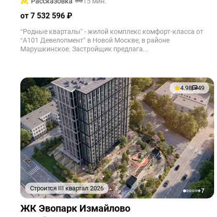
Рассказовка
15 мин.
от 7 532 596 ₽
“Родные кварталы” - жилой комплекс комфорт-класса от
“А101 Девелопмент” в Новой Москве, в районе
Марушкинское. Застройщик предлага...
4.98
49
Строится III квартал 2026
+7
1
2
3
4
5
ЖК Эвопарк Измайлово