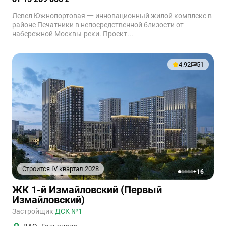
Левел Южнопортовая 一 инновационный жилой комплекс в
районе Печатники в непосредственной близости от
набережной Москвы-реки. Проект...
4.92
51
Строится IV квартал 2028
+16
1
2
3
4
5
ЖК 1-й Измайловский (Первый
Измайловский)
Застройщик
ДСК №1