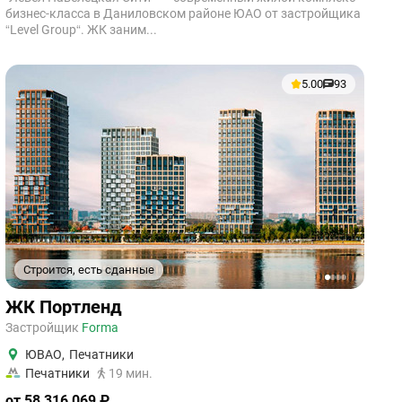
бизнес-класса в Даниловском районе ЮАО от застройщика
“Level Group“. ЖК заним...
5.00
93
Строится, есть сданные
1
2
3
4
ЖК Портленд
Застройщик
Forma
ЮВАО
,
Печатники
Печатники
19 мин.
от 58 316 069 ₽