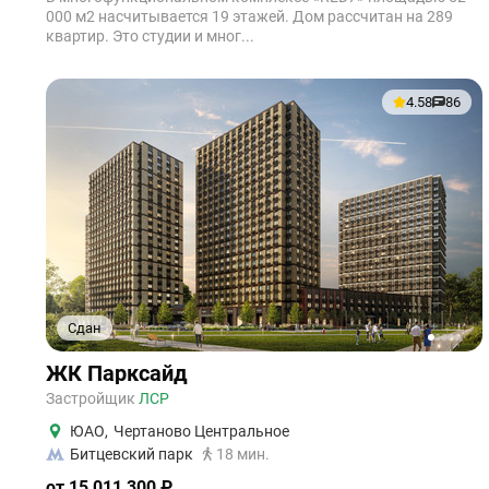
000 м2 насчитывается 19 этажей. Дом рассчитан на 289
квартир. Это студии и мног...
4.58
86
Сдан
1
2
3
4
5
ЖК Парксайд
Застройщик
ЛСР
ЮАО
,
Чертаново Центральное
Битцевский парк
18 мин.
от 15 011 300 ₽