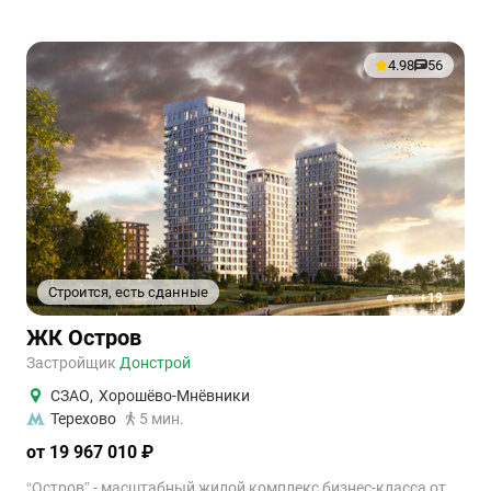
4.98
56
Строится, есть сданные
+19
1
2
3
4
5
ЖК Остров
Застройщик
Донстрой
СЗАО
,
Хорошёво-Мнёвники
Терехово
5 мин.
от 19 967 010 ₽
“Остров” - масштабный жилой комплекс бизнес-класса от