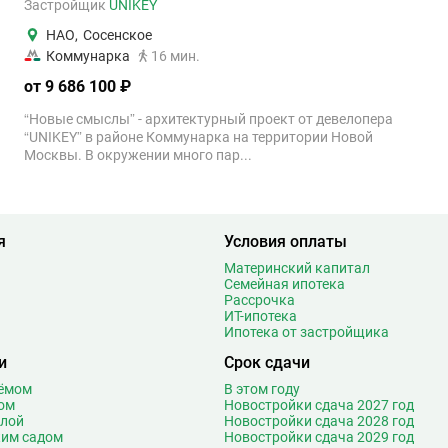
Застройщик
UNIKEY
НАО
,
Сосенское
Коммунарка
16 мин.
от 9 686 100 ₽
“Новые смыслы” - архитектурный проект от девелопера
“UNIKEY” в районе Коммунарка на территории Новой
Москвы. В окружении много пар...
я
Условия оплаты
Материнский капитал
Семейная ипотека
Рассрочка
ИТ-ипотека
Ипотека от застройщика
и
Срок сдачи
оёмом
В этом году
ом
Новостройки сдача 2027 год
олой
Новостройки сдача 2028 год
ким садом
Новостройки сдача 2029 год