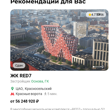
Рекомендации для Вас
4.77
56
Сдан
+2
1
2
3
4
5
ЖК RED7
Застройщик
Основа, ГК
ЦАО
,
Красносельский
Красные ворота
5 мин.
от 56 248 920 ₽
В многофункциональном комплексе «RED7» площадью 52