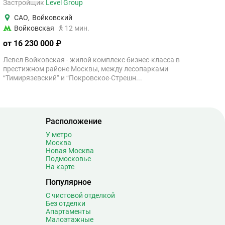
Застройщик
Level Group
САО
,
Войковский
Войковская
12 мин.
от 16 230 000 ₽
Левел Войковская - жилой комплекс бизнес-класса в
престижном районе Москвы, между лесопарками
“Тимирязевский” и “Покровское-Стрешн...
Расположение
У метро
Москва
Новая Москва
Подмосковье
На карте
Популярное
С чистовой отделкой
Без отделки
Апартаменты
Малоэтажные