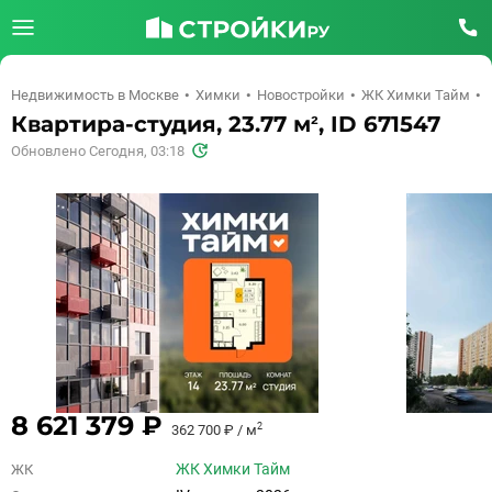
Недвижимость в Москве
Химки
Новостройки
ЖК Химки Тайм
Квартира-студия, 23.77 м², ID 671547
Обновлено Сегодня, 03:18
8 621 379 ₽
2
362 700 ₽ / м
ЖК Химки Тайм
ЖК