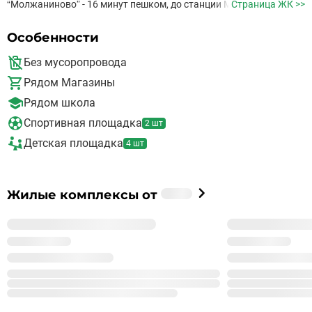
“Молжаниново” - 16 минут пешком, до станции МЦД
Страница ЖК >>
“Новоподрезково” - 4 минуты на транспорте, до станции МЦД
“Подрезково” - 7 минут на транспорте Благоустроенная
Особенности
территория с озеленением Спортивные и детские площадки
Парковка для удобства автовладельцев.
Без мусоропровода
Рядом Магазины
Рядом школа
Спортивная площадка
2 шт
Детская площадка
4 шт
Застройщик
Жилые комплексы от
%_NAME_%
%_YEAR_%
Год основания
99
Сдано корпусов в 9 ЖК
999
Строится корпусов в 99 ЖК
Подробнее о %_NAME_%